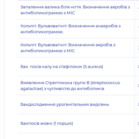
Запалення валика біля нігтя. Визначення аеробів з
антибіотикограмою з МІС
Кольпіт. Вульвовагініт. Визначення анаеробів з
антибіотикограмою
Кольпіт. Вульвовагініт. Визначення аеробів з
антибіотикограмою з МІС
Бак. посів калу на стафілокок (S.aureus)
Виявлення Стрептокока групи В (streptococcus
agalactiae) з чутливістю до антибіотиків
Бакдослідження урогенітальних виділень
Бакпосів жовчі (1 порція)