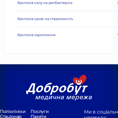
Бакпосів калу на дисбактеріоз
Бакпосів крові на стерильність
Бакпосів харкотиння
Поліклініки
Послуги
Ми в соціаль
Стаціонар
Пакети
мережах: