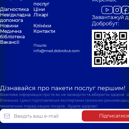
послуг
Діагностика
Ціни
Невідкладна
Лікарі
Завантажуй д
допомога
Добробут:
Новини
Клініки
Медична
Контакти
бібліотека
Вакансії
Пошта:
info@med.dobrobut.com
Дізнавайся про пакети послуг першим!
Важлива інформація про те як не захворіти та вберегти здоров`
близьких. Цикл підготовлених експертами сезонних рекомендаці
тематичних порад наших лікарів… Будьте здорові!
Підписатис