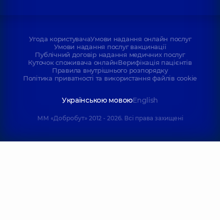
Угода користувача
Умови надання онлайн послуг
Умови надання послуг вакцинації
Публічний договір надання медичних послуг
Куточок споживача онлайн
Верифікація пацієнтів
Правила внутрішнього розпорядку
Політика приватності та використання файлів cookie
Українською мовою
English
ММ «Добробут» 2012 - 2026. Всі права захищені