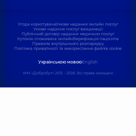
Угода користувача
Умови надання онлайн послуг
Умови надання послуг вакцинації
Публічний договір надання медичних послуг
Куточок споживача онлайн
Верифікація пацієнтів
Правила внутрішнього розпорядку
Політика приватності та використання файлів cookie
Українською мовою
English
ММ «Добробут» 2012 - 2026. Всі права захищені