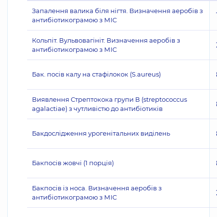
Запалення валика біля нігтя. Визначення аеробів з
антибіотикограмою з МІС
Кольпіт. Вульвовагініт. Визначення аеробів з
антибіотикограмою з МІС
Бак. посів калу на стафілокок (S.aureus)
Виявлення Стрептокока групи В (streptococcus
agalactiae) з чутливістю до антибіотиків
Бакдослідження урогенітальних виділень
Бакпосів жовчі (1 порція)
Бакпосів із носа. Визначення аеробів з
антибіотикограмою з МІС