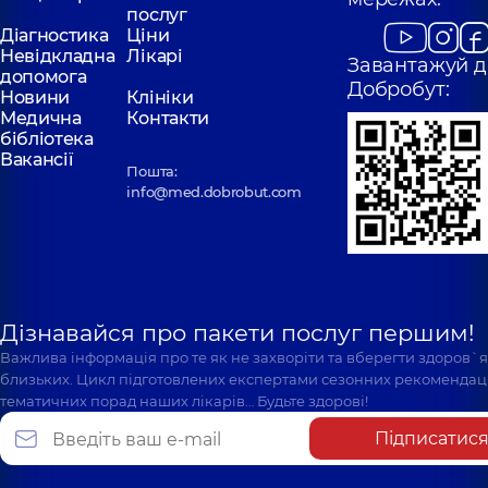
послуг
Діагностика
Ціни
Невідкладна
Лікарі
Завантажуй д
допомога
Добробут:
Новини
Клініки
Медична
Контакти
бібліотека
Вакансії
Пошта:
info@med.dobrobut.com
Дізнавайся про пакети послуг першим!
Важлива інформація про те як не захворіти та вберегти здоров`
близьких. Цикл підготовлених експертами сезонних рекомендаці
тематичних порад наших лікарів… Будьте здорові!
Підписатис