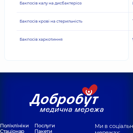
Бакпосів калу на дисбактеріоз
Бакпосів крові на стерильність
Бакпосів харкотиння
Поліклініки
Послуги
Ми в соціаль
Стаціонар
Пакети
мережах: