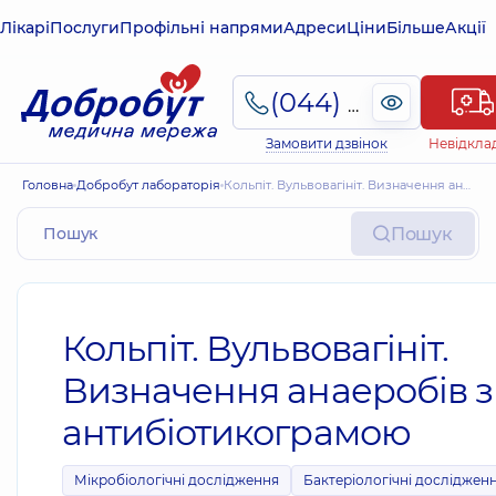
Лікарі
Послуги
Профільні напрями
Адреси
Ціни
Більше
Акції
(044) 495-2-888
Замовити дзвінок
Невідкла
Головна
Добробут лабораторія
Кольпіт. Вульвовагініт. Визначення анаеробів з антибіотикограмою
Пошук
Кольпіт. Вульвовагініт.
Визначення анаеробів з
антибіотикограмою
Мікробіологічні дослідження
Бактеріологічні досліджен