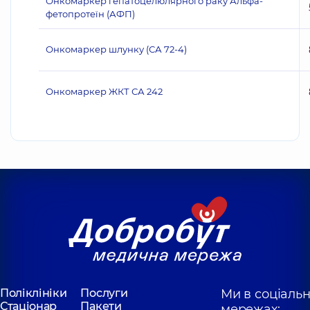
Онкомаркер гепатоцелюлярного раку Альфа-
фетопротеїн (АФП)
Онкомаркер шлунку (СА 72-4)
Онкомаркер ЖКТ СА 242
Поліклініки
Послуги
Ми в соціаль
Стаціонар
Пакети
мережах: