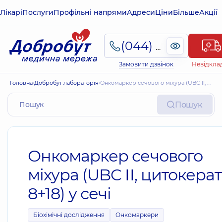
Лікарі
Послуги
Профільні напрями
Адреси
Ціни
Більше
Акції
(044) 495-2-888
Замовити дзвінок
Невідкла
Головна
Добробут лабораторія
Онкомаркер сечового міхура (UBC II, цитокератин 8+18) у сечі
Пошук
Онкомаркер сечового
міхура (UBC II, цитокера
8+18) у сечі
Біохімічні дослідження
Онкомаркери