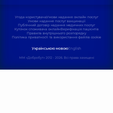
Угода користувача
Умови надання онлайн послуг
Умови надання послуг вакцинації
Публічний договір надання медичних послуг
Куточок споживача онлайн
Верифікація пацієнтів
Правила внутрішнього розпорядку
Політика приватності та використання файлів cookie
Українською мовою
English
ММ «Добробут» 2012 - 2026. Всі права захищені