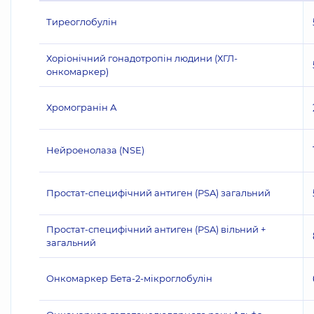
Тиреоглобулін
Хоріонічний гонадотропін людини (ХГЛ-
онкомаркер)
Хромогранін А
Нейроенолаза (NSE)
Простат-специфічний антиген (PSA) загальний
Простат-специфічний антиген (PSA) вільний +
загальний
Онкомаркер Бета-2-мікроглобулін