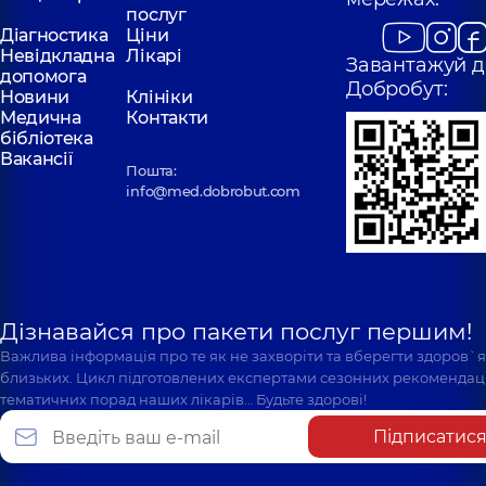
послуг
Діагностика
Ціни
Невідкладна
Лікарі
Завантажуй д
допомога
Добробут:
Новини
Клініки
Медична
Контакти
бібліотека
Вакансії
Пошта:
info@med.dobrobut.com
Дізнавайся про пакети послуг першим!
Важлива інформація про те як не захворіти та вберегти здоров`
близьких. Цикл підготовлених експертами сезонних рекомендаці
тематичних порад наших лікарів… Будьте здорові!
Підписатис