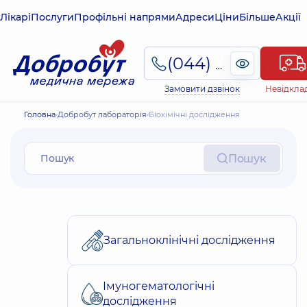
Лікарі
Послуги
Профільні напрями
Адреси
Ціни
Більше
Акції
(044) 495-2-888
Замовити дзвінок
Невідкла
Головна
Добробут лабораторія
Біохімічні дослідження
Пошук
Загальноклінічні дослідження
Імуногематологічні
дослідження