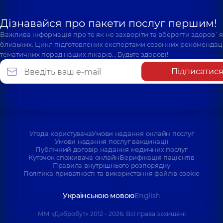
Дізнавайся про пакети послуг першим!
Важлива інформація про те як не захворіти та вберегти здоров`
близьких. Цикл підготовлених експертами сезонних рекомендаці
тематичних порад наших лікарів… Будьте здорові!
Підписатис
Угода користувача
Умови надання онлайн послуг
Умови надання послуг вакцинації
Публічний договір надання медичних послуг
Куточок споживача онлайн
Верифікація пацієнтів
Правила внутрішнього розпорядку
Політика приватності та використання файлів cookie
Українською мовою
English
ММ «Добробут» 2012 - 2026. Всі права захищені