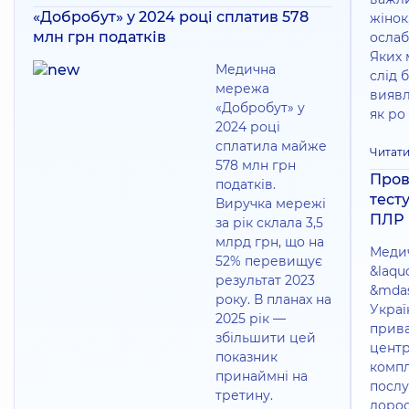
«Добробут» у 2024 році сплатив 578
жінок,
млн грн податків
ослаб
Яких 
Медична
слід б
мережа
виявл
«Добробут» у
як ро
2024 році
сплатила майже
Читати
578 млн грн
Пров
податків.
тест
Виручка мережі
ПЛР
за рік склала 3,5
млрд грн, що на
Меди
52% перевищує
&laqu
результат 2023
&mdas
року. В планах на
Украї
2025 рік —
прив
збільшити цей
центр
показник
комп
принаймні на
послу
третину.
дорос