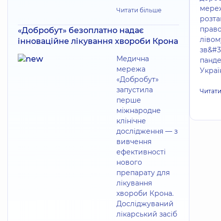
мереж
Читати більше
розта
право
«Добробут» безоплатно надає
лівом
інноваційне лікування хвороби Крона
зв&#3
Медична
панде
мережа
Україн
«Добробут»
запустила
Читати
перше
міжнародне
клінічне
дослідження — з
вивчення
ефективності
нового
препарату для
лікування
хвороби Крона.
Досліджуваний
лікарський засіб