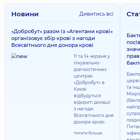
Новини
Ста
Дивитись всі
«Добробут» разом із «Агентами крові»
Бакт
організовує збір крові з нагоди
посів
Всесвітнього дня донора крові
знач
прав
11 та 14 червня у
лікувально-
бакп
діагностичних
Бакпо
центрах
церві
«Добробут» в
та ін
Києві
Мікро
відбудуться
(бакте
відкриті донації
найпр
з нагоди
супр
Всесвітнього дня
людин
донора крові.
Питан
інфек
Читати більше
важли