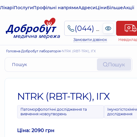
Лікарі
Послуги
Профільні напрями
Адреси
Ціни
Більше
Акції
(044) 495-2-888
Замовити дзвінок
Невідкла
Головна
Добробут лабораторія
NTRK (RBT-TRK), ІГХ
Пошук
NTRK (RBT-TRK), ІГХ
Патоморфологічні дослідження та
Імуногістохіміч
вивчення новоутворень
дослідження
Ціна: 2090 грн