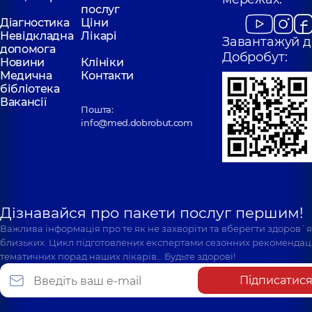
послуг
Діагностика
Ціни
Невідкладна
Лікарі
Завантажуй д
допомога
Добробут:
Новини
Клініки
Медична
Контакти
бібліотека
Вакансії
Пошта:
info@med.dobrobut.com
Дізнавайся про пакети послуг першим!
Важлива інформація про те як не захворіти та вберегти здоров`
близьких. Цикл підготовлених експертами сезонних рекомендаці
тематичних порад наших лікарів… Будьте здорові!
Підписатис