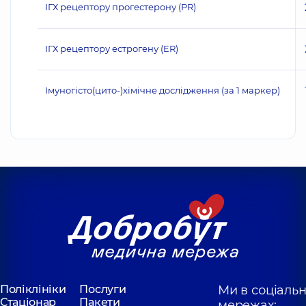
ІГХ рецептору прогестерону (PR)
ІГХ рецептору естрогену (ER)
Імуногісто(цито-)хімічне дослідження (за 1 маркер)
Поліклініки
Послуги
Ми в соціаль
Стаціонар
Пакети
мережах: