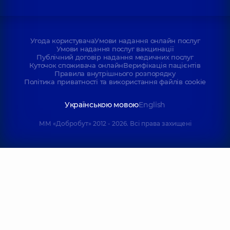
Угода користувача
Умови надання онлайн послуг
Умови надання послуг вакцинації
Публічний договір надання медичних послуг
Куточок споживача онлайн
Верифікація пацієнтів
Правила внутрішнього розпорядку
Політика приватності та використання файлів cookie
Українською мовою
English
ММ «Добробут» 2012 - 2026. Всі права захищені