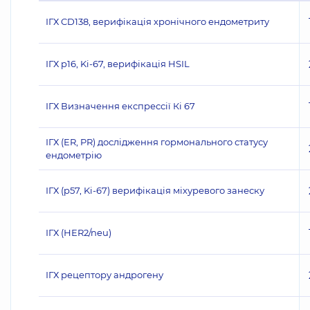
ІГХ CD138, верифікація хронічного ендометриту
ІГХ p16, Ki-67, верифікація HSIL
ІГХ Визначення експрессії Кі 67
ІГХ (ER, PR) дослідження гормонального статусу
ендометрію
ІГХ (p57, Ki-67) верифікація міхуревого занеску
ІГХ (НЕR2/neu)
ІГХ рецептору андрогену