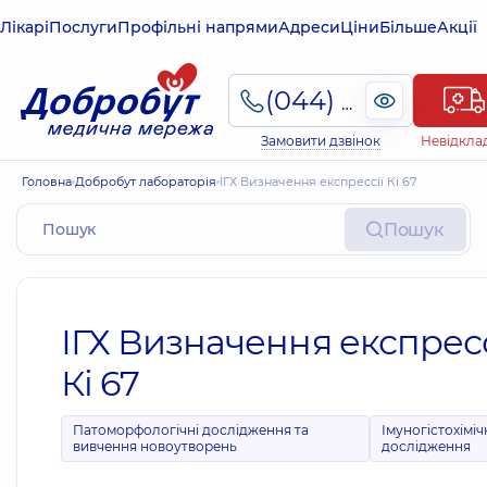
Лікарі
Послуги
Профільні напрями
Адреси
Ціни
Більше
Акції
(044) 495-2-888
Замовити дзвінок
Невідкла
Головна
Добробут лабораторія
ІГХ Визначення експрессії Кі 67
Пошук
ІГХ Визначення експресс
Кі 67
Патоморфологічні дослідження та
Імуногістохіміч
вивчення новоутворень
дослідження