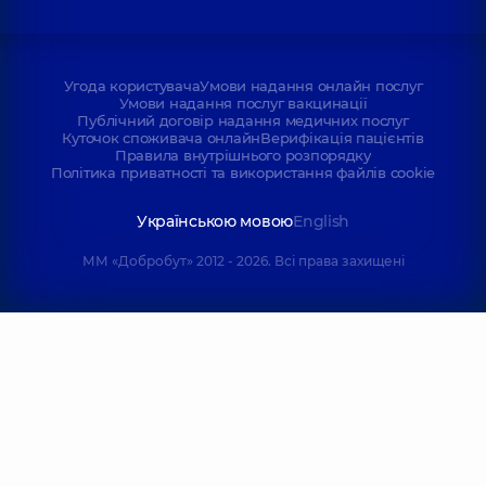
Угода користувача
Умови надання онлайн послуг
Умови надання послуг вакцинації
Публічний договір надання медичних послуг
Куточок споживача онлайн
Верифікація пацієнтів
Правила внутрішнього розпорядку
Політика приватності та використання файлів cookie
Українською мовою
English
ММ «Добробут» 2012 - 2026. Всі права захищені