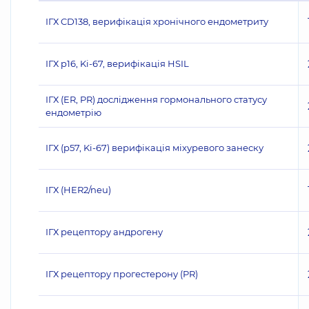
ІГХ CD138, верифікація хронічного ендометриту
ІГХ p16, Ki-67, верифікація HSIL
ІГХ (ER, PR) дослідження гормонального статусу
ендометрію
ІГХ (p57, Ki-67) верифікація міхуревого занеску
ІГХ (НЕR2/neu)
ІГХ рецептору андрогену
ІГХ рецептору прогестерону (PR)