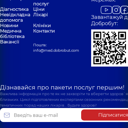
послуг
Діагностика
Ціни
Невідкладна
Лікарі
Завантажуй д
допомога
Добробут:
Новини
Клініки
Медична
Контакти
бібліотека
Вакансії
Пошта:
info@med.dobrobut.com
Дізнавайся про пакети послуг першим!
Важлива інформація про те як не захворіти та вберегти здоров`
близьких. Цикл підготовлених експертами сезонних рекомендаці
тематичних порад наших лікарів… Будьте здорові!
Підписатис