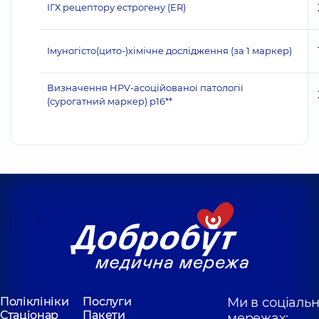
ІГХ рецептору естрогену (ER)
Імуногісто(цито-)хімічне дослідження (за 1 маркер)
Визначення HPV-асоційованої патології
(сурогатний маркер) p16**
Поліклініки
Послуги
Ми в соціаль
Стаціонар
Пакети
мережах: