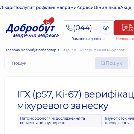
Лікарі
Послуги
Профільні напрями
Адреси
Ціни
Більше
Акції
(044) 495-2-888
Замовити дзвінок
Невідкла
Головна
Добробут лабораторія
ІГХ (p57, Ki-67) верифікація міхуревого занеску
Пошук
ІГХ (p57, Ki-67) верифікац
міхуревого занеску
Патоморфологічні дослідження та
Імуногістохіміч
вивчення новоутворень
дослідження