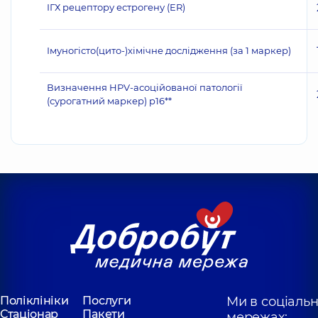
ІГХ рецептору естрогену (ER)
Імуногісто(цито-)хімічне дослідження (за 1 маркер)
Визначення HPV-асоційованої патології
(сурогатний маркер) p16**
Поліклініки
Послуги
Ми в соціаль
Стаціонар
Пакети
мережах: