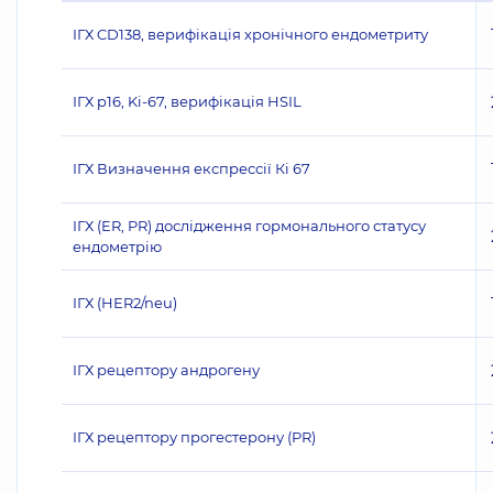
ІГХ CD138, верифікація хронічного ендометриту
ІГХ p16, Ki-67, верифікація HSIL
ІГХ Визначення експрессії Кі 67
ІГХ (ER, PR) дослідження гормонального статусу
ендометрію
ІГХ (НЕR2/neu)
ІГХ рецептору андрогену
ІГХ рецептору прогестерону (PR)