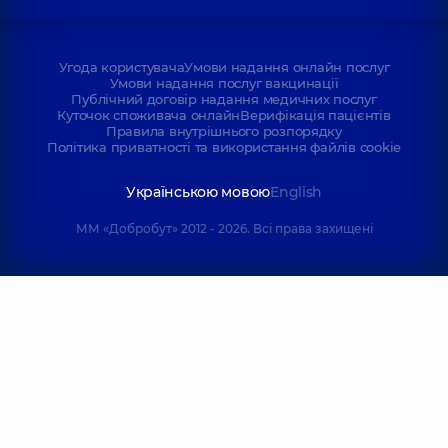
Угода користувача
Умови надання онлайн послуг
Умови надання послуг вакцинації
Публічний договір надання медичних послуг
Куточок споживача онлайн
Верифікація пацієнтів
Правила внутрішнього розпорядку
Політика приватності та використання файлів cookie
Українською мовою
English
ММ «Добробут» 2012 - 2026. Всі права захищені