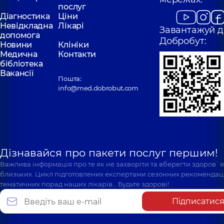
послуг
Діагностика
Ціни
Невідкладна
Лікарі
Завантажуй д
допомога
Добробут:
Новини
Клініки
Медична
Контакти
бібліотека
Вакансії
Пошта:
info@med.dobrobut.com
Дізнавайся про пакети послуг першим!
Важлива інформація про те як не захворіти та вберегти здоров`
близьких. Цикл підготовлених експертами сезонних рекомендаці
тематичних порад наших лікарів… Будьте здорові!
Підписатис