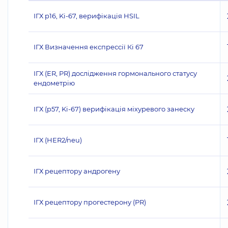
ІГХ p16, Ki-67, верифікація HSIL
ІГХ Визначення експрессії Кі 67
ІГХ (ER, PR) дослідження гормонального статусу
ендометрію
ІГХ (p57, Ki-67) верифікація міхуревого занеску
ІГХ (НЕR2/neu)
ІГХ рецептору андрогену
ІГХ рецептору прогестерону (PR)