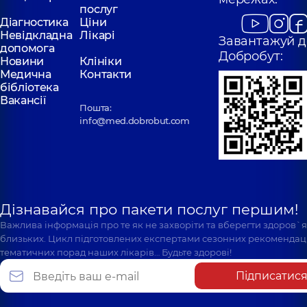
послуг
Діагностика
Ціни
Невідкладна
Лікарі
Завантажуй д
допомога
Добробут:
Новини
Клініки
Медична
Контакти
бібліотека
Вакансії
Пошта:
info@med.dobrobut.com
Дізнавайся про пакети послуг першим!
Важлива інформація про те як не захворіти та вберегти здоров`
близьких. Цикл підготовлених експертами сезонних рекомендаці
тематичних порад наших лікарів… Будьте здорові!
Підписатис