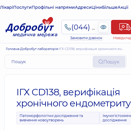
Лікарі
Послуги
Профільні напрями
Адреси
Ціни
Більше
Акції
(044) 495-2-888
Замовити дзвінок
Невідкла
Головна
Добробут лабораторія
ІГХ CD138, верифікація хронічного ендометриту
Пошук
ІГХ CD138, верифікація
хронічного ендометриту
Патоморфологічні дослідження та
Імуногістохіміч
вивчення новоутворень
дослідження