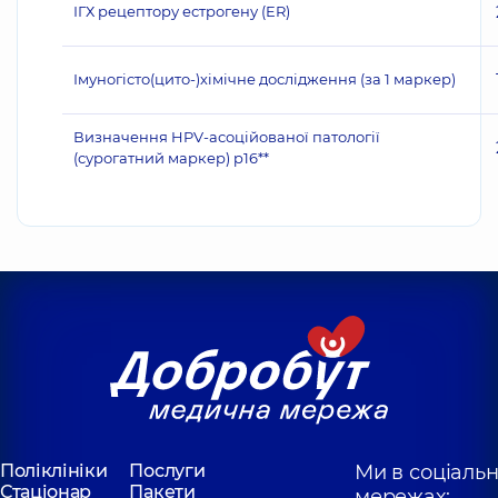
ІГХ рецептору естрогену (ER)
Імуногісто(цито-)хімічне дослідження (за 1 маркер)
Визначення HPV-асоційованої патології
(сурогатний маркер) p16**
Поліклініки
Послуги
Ми в соціаль
Стаціонар
Пакети
мережах: