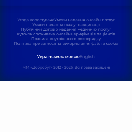
Угода користувача
Умови надання онлайн послуг
Умови надання послуг вакцинації
Публічний договір надання медичних послуг
Куточок споживача онлайн
Верифікація пацієнтів
Правила внутрішнього розпорядку
Політика приватності та використання файлів cookie
Українською мовою
English
ММ «Добробут» 2012 - 2026. Всі права захищені