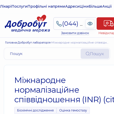
Лікарі
Послуги
Профільні напрями
Адреси
Ціни
Більше
Акції
(044) 495-2-888
Замовити дзвінок
Невідкла
Головна
Добробут лабораторія
Міжнародне нормалізаційне співвідношення (INR) (cito)
Пошук
Міжнародне
нормалізаційне
співвідношення (INR) (ci
Біохімічні дослідження
Оцінка гемостазу