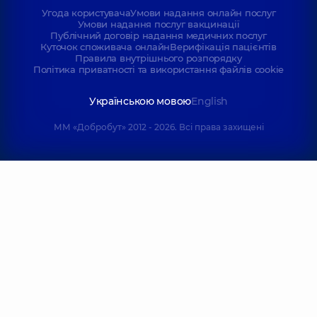
Угода користувача
Умови надання онлайн послуг
Умови надання послуг вакцинації
Публічний договір надання медичних послуг
Куточок споживача онлайн
Верифікація пацієнтів
Правила внутрішнього розпорядку
Політика приватності та використання файлів cookie
Українською мовою
English
ММ «Добробут» 2012 - 2026. Всі права захищені