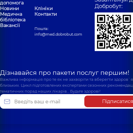
допомога
Добробут:
Новини
Клініки
Медична
Контакти
бібліотека
Вакансії
Пошта:
info@med.dobrobut.com
Дізнавайся про пакети послуг першим!
Важлива інформація про те як не захворіти та вберегти здоров`
близьких. Цикл підготовлених експертами сезонних рекомендаці
тематичних порад наших лікарів… Будьте здорові!
Підписатис