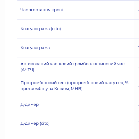
Час згортання крові
Коагулограма (cito)
Коагулограма
Активований частковий тромбопластиновий час
(АЧТЧ)
Протромбіновий тест (протромбіновий час у сек, %
протромбіну за Квіком, МНВ)
Д-димер
Д-димер (cito)