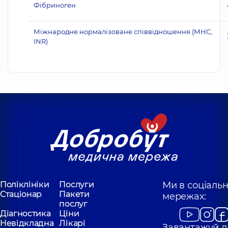
Фібриноген
Міжнародне нормалізоване співвідношення (МНС,
INR)
Поліклініки
Послуги
Ми в соціаль
Стаціонар
Пакети
мережах:
послуг
Діагностика
Ціни
Невідкладна
Лікарі
Завантажуй д