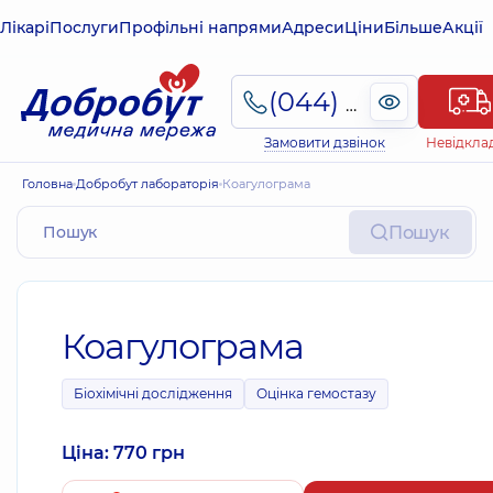
Лікарі
Послуги
Профільні напрями
Адреси
Ціни
Більше
Акції
(044) 495-2-888
Замовити дзвінок
Невідкла
Головна
Добробут лабораторія
Коагулограма
Пошук
Коагулограма
Біохімічні дослідження
Оцінка гемостазу
Ціна: 770 грн