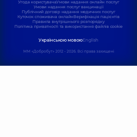
Угода користувача
Умови надання онлайн послуг
Умови надання послуг вакцинації
Публічний договір надання медичних послуг
Куточок споживача онлайн
Верифікація пацієнтів
Правила внутрішнього розпорядку
Політика приватності та використання файлів cookie
Українською мовою
English
ММ «Добробут» 2012 - 2026. Всі права захищені