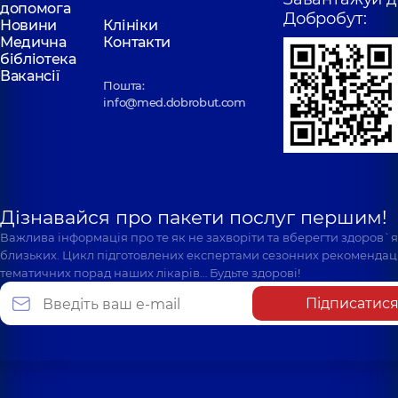
допомога
Добробут:
Новини
Клініки
Медична
Контакти
бібліотека
Вакансії
Пошта:
info@med.dobrobut.com
Дізнавайся про пакети послуг першим!
Важлива інформація про те як не захворіти та вберегти здоров`
близьких. Цикл підготовлених експертами сезонних рекомендаці
тематичних порад наших лікарів… Будьте здорові!
Підписатис