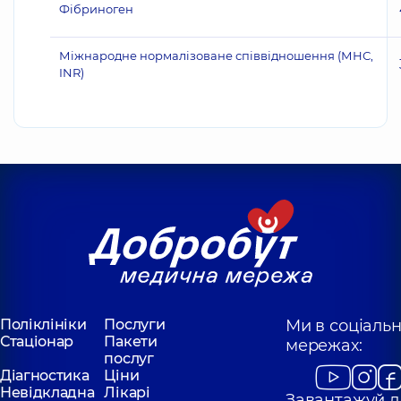
Фібриноген
Міжнародне нормалізоване співвідношення (МНС,
INR)
Поліклініки
Послуги
Ми в соціаль
Стаціонар
Пакети
мережах:
послуг
Діагностика
Ціни
Невідкладна
Лікарі
Завантажуй д