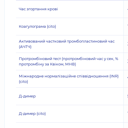
Час згортання крові
Коагулограма (cito)
Активований частковий тромбопластиновий час
(АЧТЧ)
Протромбіновий тест (протромбіновий час у сек, %
протромбіну за Квіком, МНВ)
Міжнародне нормалізаційне співвідношення (INR)
(cito)
Д-димер
Д-димер (cito)