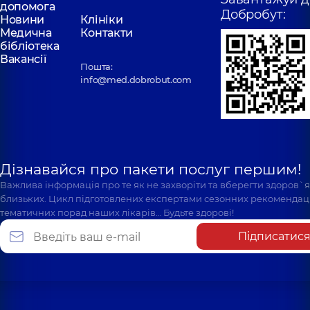
допомога
Добробут:
Новини
Клініки
Медична
Контакти
бібліотека
Вакансії
Пошта:
info@med.dobrobut.com
Дізнавайся про пакети послуг першим!
Важлива інформація про те як не захворіти та вберегти здоров`
близьких. Цикл підготовлених експертами сезонних рекомендаці
тематичних порад наших лікарів… Будьте здорові!
Підписатис