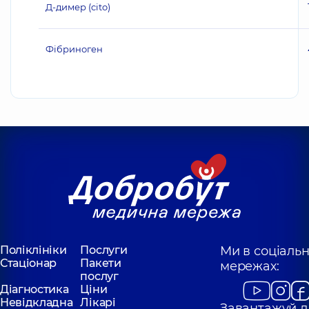
Д-димер (cito)
Фібриноген
Поліклініки
Послуги
Ми в соціаль
Стаціонар
Пакети
мережах:
послуг
Діагностика
Ціни
Невідкладна
Лікарі
Завантажуй д