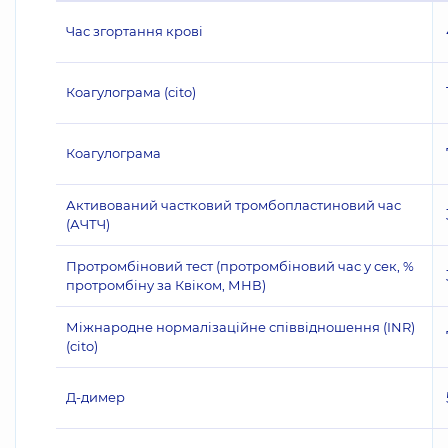
Час згортання крові
Коагулограма (cito)
Коагулограма
Активований частковий тромбопластиновий час
(АЧТЧ)
Протромбіновий тест (протромбіновий час у сек, %
протромбіну за Квіком, МНВ)
Міжнародне нормалізаційне співвідношення (INR)
(cito)
Д-димер