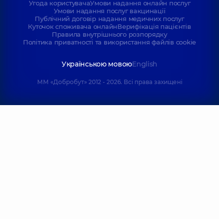
Угода користувача
Умови надання онлайн послуг
Умови надання послуг вакцинації
Публічний договір надання медичних послуг
Куточок споживача онлайн
Верифікація пацієнтів
Правила внутрішнього розпорядку
Політика приватності та використання файлів cookie
Українською мовою
English
ММ «Добробут» 2012 - 2026. Всі права захищені