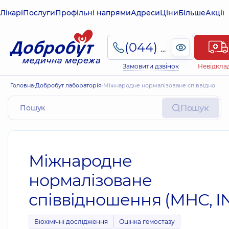
Лікарі
Послуги
Профільні напрями
Адреси
Ціни
Більше
Акції
(044) 495-2-888
Замовити дзвінок
Невідкла
Головна
Добробут лабораторія
Міжнародне нормалізоване співвідношення (МНС, INR)
Пошук
Міжнародне
нормалізоване
співвідношення (МНС, I
Біохімічні дослідження
Оцінка гемостазу