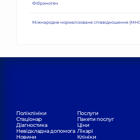
Фібриноген
Міжнародне нормалізоване співвідношення (МНС,
Поліклініки
Послуги
Стаціонар
Пакети послуг
Діагностика
Ціни
Невідкладна допомога
Лікарі
Новини
Клініки