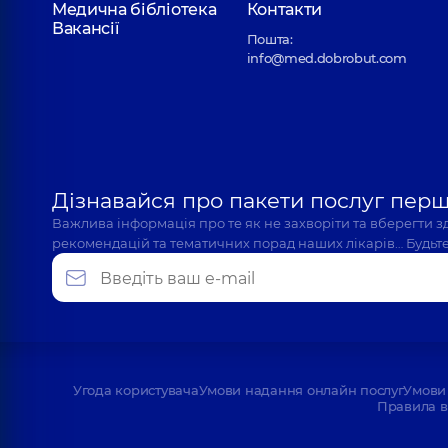
Медична бібліотека
Контакти
Вакансії
Пошта:
info@med.dobrobut.com
Дізнавайся про пакети послуг пер
Важлива інформація про те як не захворіти та вберегти 
рекомендацій та тематичних порад наших лікарів… Будьте
Угода користувача
Умови надання онлайн послуг
Умови 
Правила в