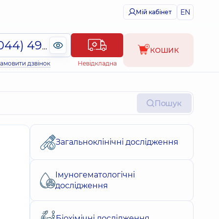
EN
Мій кабінет
(044) 495-2-888
КОШИК
амовити дзвінок
Невідкладна
Пошук
Загальноклінічні дослідження
Імуногематологічні
дослідження
Біохімічні дослідження