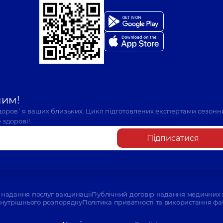
шим!
здоров`я ваших близьких. Цикл підготовлених експертами сезонн
 здорові!
Підписатися
надання послуг вакцинації
Публічний договір надання медичних 
нутрішнього розпорядку
Політика приватності та використання фа