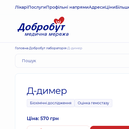
Лікарі
Послуги
Профільні напрями
Адреси
Ціни
Більш
Головна
Добробут лабораторія
Д-димер
Д-димер
Біохімічні дослідження
Оцінка гемостазу
Ціна: 570 грн