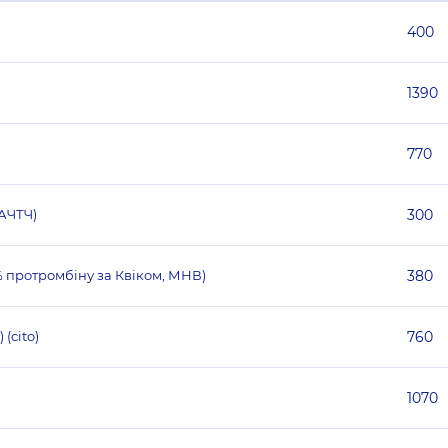
400
1390
770
АЧТЧ)
300
% протромбіну за Квіком, МНВ)
380
(cito)
760
1070