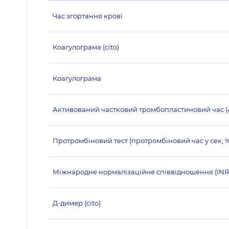
Час згортання крові
Коагулограма (cito)
Коагулограма
Активований частковий тромбопластиновий час (
Протромбіновий тест (протромбіновий час у сек, 
Міжнародне нормалізаційне співвідношення (INR) 
Д-димер (cito)