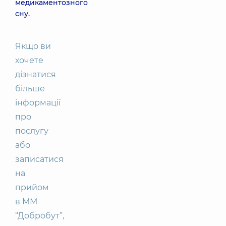
медикаментозного
сну.
Якщо ви
хочете
дізнатися
більше
інформації
про
послугу
або
записатися
на
прийом
в ММ
“Добробут”,