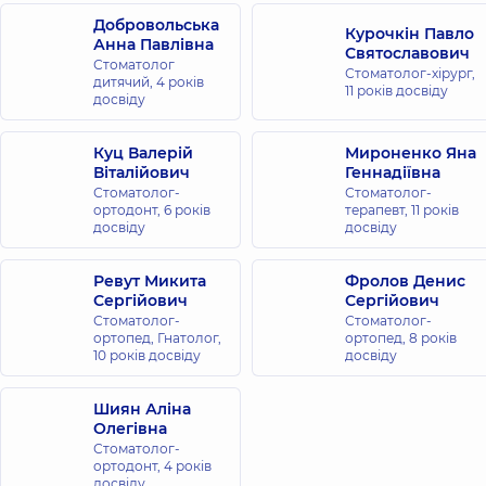
Добровольська
Курочкін Павло
Анна Павлівна
Святославович
Стоматолог
Стоматолог-хірург,
дитячий,
4 років
11 років досвіду
досвіду
Куц Валерій
Мироненко Яна
Віталійович
Геннадіївна
Стоматолог-
Стоматолог-
ортодонт,
6 років
терапевт,
11 років
досвіду
досвіду
Ревут Микита
Фролов Денис
Сергійович
Сергійович
Стоматолог-
Стоматолог-
ортопед, Гнатолог,
ортопед,
8 років
10 років досвіду
досвіду
Шиян Аліна
Олегівна
Стоматолог-
ортодонт,
4 років
досвіду