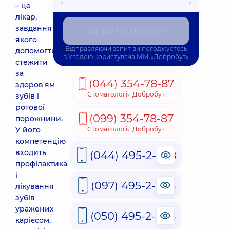
– це
лікар,
завдання
Запис на прийом
якого
Відправляючи запит ви погоджуєтесь
допомогти
з
Угодою користувача
ММ «Добробут»
стежити
за
(044) 354-78-87
здоров'ям
Стоматологія Добробут
зубів і
ротової
(099) 354-78-87
порожнини.
У його
Стоматологія Добробут
компетенцію
входить
(044) 495-2-888
профілактика
і
(097) 495-2-888
лікування
зубів
уражених
(050) 495-2-888
карієсом,