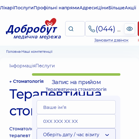
Лікарі
Послуги
Профільні напрями
Адреси
Ціни
Більше
Акції
(044) 495-2-888
Замовити дзвінок
Головна
Наші компетенції
Інформація
Послуги
← Стоматологія
Запис на прийом
Терапевтична
Терапевтична стоматологія
стоматологія
Стоматолог-
Оберіть дату / час візиту
терапевт