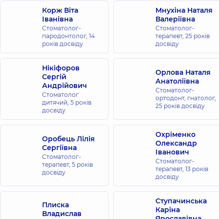
Корж Віта
Мнухіна Наталя
Іванівна
Валеріївна
Стоматолог-
Стоматолог-
пародонтолог,
14
терапевт,
25 років
років досвіду
досвіду
Нікіфоров
Орлова Наталя
Сергій
Анатоліївна
Андрійович
Стоматолог-
Стоматолог
ортодонт, гнатолог,
дитячий,
5 років
25 років досвіду
досвіду
Охріменко
Оробець Лілія
Олександр
Сергіївна
Іванович
Стоматолог-
Стоматолог-
терапевт,
5 років
терапевт,
13 років
досвіду
досвіду
Ступачинська
Плиска
Каріна
Владислав
Ярославівна