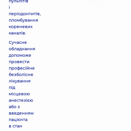
пульпітів
і
періодонтитів,
пломбування
кореневих
каналів.
Сучасне
обладнання
допоможе
провести
професійне
безболісне
лікування
під
місцевою
анестезією
або з
введенням
пацієнта
в стан