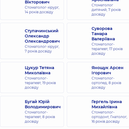
Вікторович
Стоматолог
Стоматолог-хірург,
дитячий,
7 років
14 років досвіду
досвіду
Суворова
Ступачинський
Тамара
Олександр
Валеріївна
Олександрович
Стоматолог-
Стоматолог-хірург,
терапевт,
17 років
7 років досвіду
досвіду
Цукур Тетяна
Янощук Арсен
Миколаївна
Ігорович
Стоматолог-
Стоматолог-
терапевт,
19 років
ортопед,
8 років
досвіду
досвіду
Бугай Юрій
Гергель Ірина
Володимирович
Михайлівна
Стоматолог-
Стоматолог-
терапевт,
8 років
ортодонт, Гнатолог,
досвіду
16 років досвіду