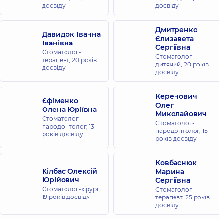
досвіду
досвіду
Дмитренко
Давидок Іванна
Єлизавета
Іванівна
Сергіївна
Стоматолог-
Стоматолог
терапевт,
20 років
дитячий,
20 років
досвіду
досвіду
Керенович
Єфіменко
Олег
Олена Юріївна
Миколайович
Стоматолог-
Стоматолог-
пародонтолог,
13
пародонтолог,
15
років досвіду
років досвіду
Ковбаснюк
Кілбас Олексій
Марина
Юрійович
Сергіївна
Стоматолог-хірург,
Стоматолог-
19 років досвіду
терапевт,
25 років
досвіду