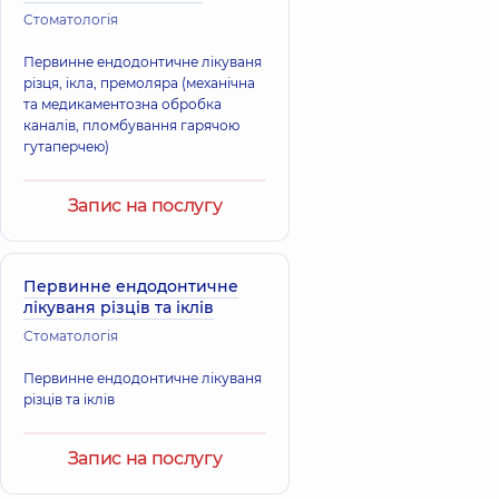
Стоматологія
Первинне ендодонтичне лікуваня
різця, ікла, премоляра (механічна
та медикаментозна обробка
каналів, пломбування гарячою
гутаперчею)
Запис на послугу
Первинне ендодонтичне
лікуваня різців та іклів
Стоматологія
Первинне ендодонтичне лікуваня
різців та іклів
Запис на послугу