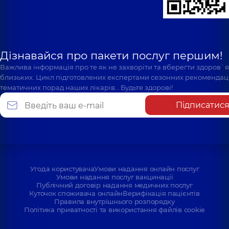
Дізнавайся про пакети послуг першим!
Важлива інформація про те як не захворіти та вберегти здоров`
близьких. Цикл підготовлених експертами сезонних рекомендаці
тематичних порад наших лікарів… Будьте здорові!
Підписатис
Угода користувача
Умови надання онлайн послуг
Умови надання послуг вакцинації
Публічний договір надання медичних послуг
Куточок споживача онлайн
Верифікація пацієнтів
Правила внутрішнього розпорядку
Політика приватності та використання файлів cookie