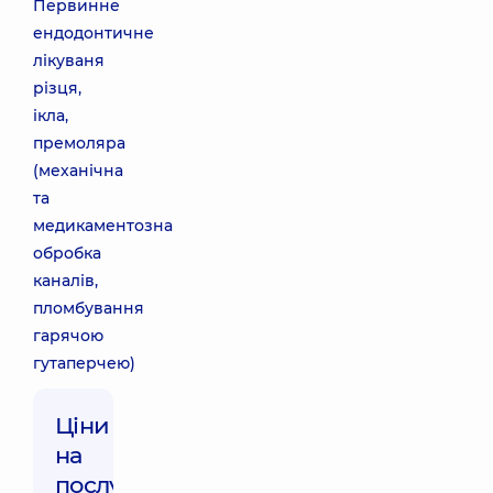
Первинне
ендодонтичне
лікуваня
різця,
ікла,
премоляра
(механічна
та
медикаментозна
обробка
каналів,
пломбування
гарячою
гутаперчею)
Ціни
на
послуги: