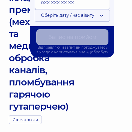
премоляра
Оберіть дату / час візиту
(механічна
та
Запис на прийом
медикаментозна
Відправляючи запит ви погоджуєтесь
з
Угодою користувача
ММ «Добробут»
обробка
каналів,
пломбування
гарячою
гутаперчею)
Стоматологи