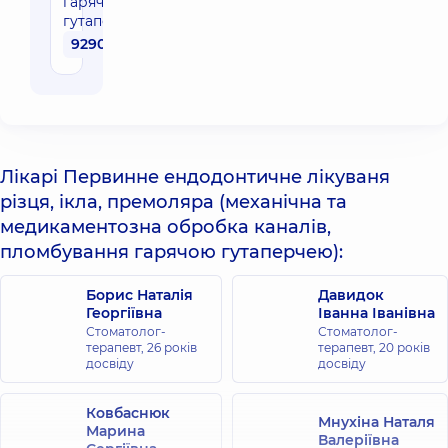
гарячою
гутаперчею)
9290 грн
Лікарі Первинне ендодонтичне лікуваня
різця, ікла, премоляра (механічна та
медикаментозна обробка каналів,
пломбування гарячою гутаперчею):
Борис Наталія
Давидок
Георгіївна
Іванна Іванівна
Стоматолог-
Стоматолог-
терапевт,
26 років
терапевт,
20 років
досвіду
досвіду
Ковбаснюк
Мнухіна Наталя
Марина
Валеріївна