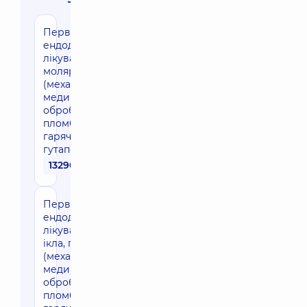
Первинне
ендодонтичне
лікування
моляра
(механічна та
медикаментозна
обробка каналів,
пломбування
гарячою
гутаперчею)
13290 грн
Первинне
ендодонтичне
лікуваня різця,
ікла, премоляра
(механічна та
медикаментозна
обробка каналів,
пломбування