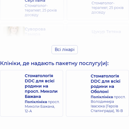
Сергіївна
Стоматолог-
Стоматолог-
терапевт,
25 років
терапевт,
25 років
досвіду
досвіду
Суворова
Цукур Тетяна
Тамара
Миколаївна
Валеріївна
Стоматолог-
Стоматолог-
терапевт,
19 років
Всі лікарі
терапевт,
17 років
досвіду
досвіду
Клініки, де надають пакетну послугу(и):
Охріменко
Оробець Лілія
Олександр
Стоматологія
Стоматологія
Сергіївна
Іванович
DDC для всієї
DDC для всієї
Стоматолог-
Стоматолог-
родини на
родини на
терапевт,
5 років
терапевт,
13 років
досвіду
просп. Миколи
Оболоні
досвіду
Бажана
Поліклініка
просп.
Володимира
Поліклініка
просп.
Івасюка (Героїв
Миколи Бажана,
Нікіфоров
Мироненко
Сталінграда), 16-В
12-А
Сергій
Яна
Андрійович
Геннадіївна
Стоматолог
Стоматолог-
дитячий,
5 років
терапевт,
11 років