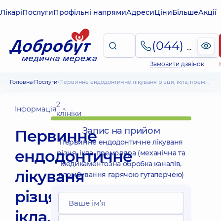
Лікарі
Послуги
Профільні напрями
Адреси
Ціни
Більше
Акції
(044) 495-2-888
Замовити дзвінок
Головна
Послуги
Первинне ендодонтичне лікуваня різця, ікла, премоляра (механічна та медикаментозна обробка каналів, пломбування гарячою гутаперчею)
2
Інформація
клініки
Запис на прийом
Первинне
Первинне ендодонтичне лікуваня
ендодонтичне
різця, ікла, премоляра (механічна та
медикаментозна обробка каналів,
лікуваня
пломбування гарячою гутаперчею)
різця,
ікла,