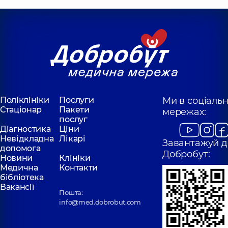
досвіду
досвіду
Маркович
Бугай Юрій
Марина
Володимирович
Павлівна
Стоматолог-
Стоматолог-
терапевт,
8 років
терапевт,
4 років
досвіду
досвіду
Поліклініки
Послуги
Ми в соціаль
Дьомочкіна
Островерха
Стаціонар
Пакети
Наталія
мережах:
Інна Ігорівна
Володимирівна
послуг
Стоматолог-
Діагностика
Ціни
Стоматолог
терапевт,
7 років
дитячий,
12 років
Невідкладна
Лікарі
досвіду
Завантажуй д
досвіду
допомога
Добробут:
Новини
Клініки
Медична
Контакти
Буряк
Котюк Дмитро
бібліотека
Владислав
Миколайович
Вакансії
Сергійович
Стоматолог-
Пошта:
терапевт,
2 років
Стоматолог-
info@med.dobrobut.com
досвіду
терапевт,