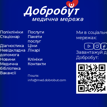
Поліклініки
Послуги
Ми в соціаль
Стаціонар
Пакети
мережах:
послуг
Діагностика
Ціни
Невідкладна
Лікарі
Завантажуй д
допомога
Добробут:
Новини
Клініки
Медична
Контакти
бібліотека
Вакансії
Пошта:
info@med.dobrobut.com