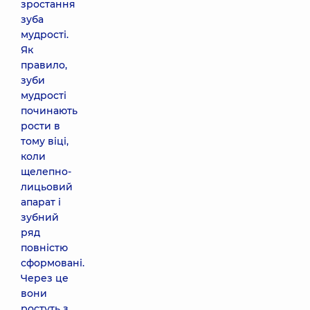
зростання
зуба
мудрості.
Як
правило,
зуби
мудрості
починають
рости в
тому віці,
коли
щелепно-
лицьовий
апарат і
зубний
ряд
повністю
сформовані.
Через це
вони
ростуть з