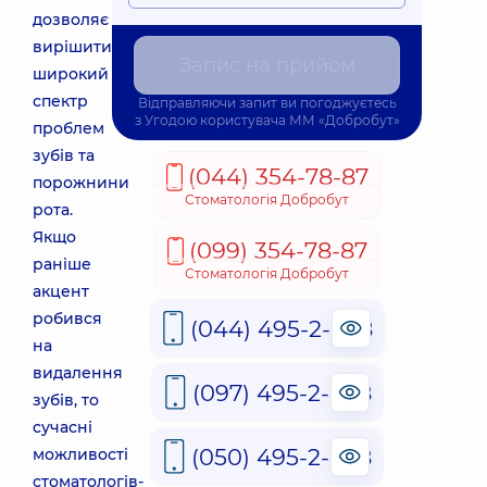
дозволяє
вирішити
Запис на прийом
широкий
спектр
Відправляючи запит ви погоджуєтесь
з
Угодою користувача
ММ «Добробут»
проблем
зубів та
(044) 354-78-87
порожнини
Стоматологія Добробут
рота.
Якщо
(099) 354-78-87
раніше
Стоматологія Добробут
акцент
робився
(044) 495-2-888
на
видалення
(097) 495-2-888
зубів, то
сучасні
(050) 495-2-888
можливості
стоматологів-