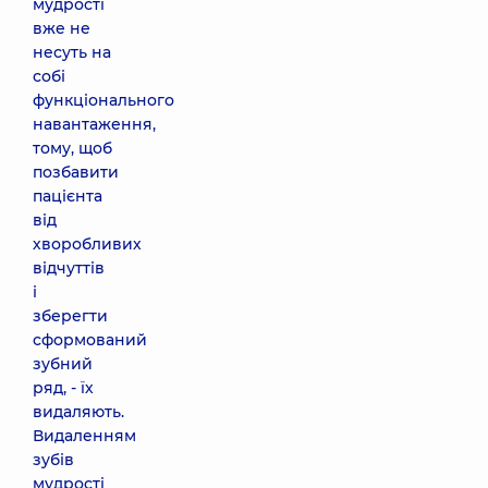
мудрості
вже не
несуть на
собі
функціонального
навантаження,
тому, щоб
позбавити
пацієнта
від
хворобливих
відчуттів
і
зберегти
сформований
зубний
ряд, - їх
видаляють.
Видаленням
зубів
мудрості