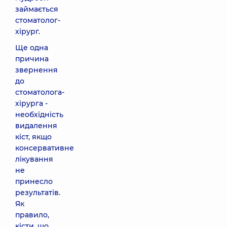
займається
стоматолог-
хірург.
Ще одна
причина
звернення
до
стоматолога-
хірурга -
необхідність
видалення
кіст, якщо
консервативне
лікування
не
принесло
результатів.
Як
правило,
кісти, що