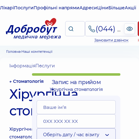
Лікарі
Послуги
Профільні напрями
Адреси
Ціни
Більше
Акції
(044) 495-2-888
Замовити дзвінок
Головна
Наші компетенції
Інформація
Послуги
← Стоматологія
Запис на прийом
Хірургічна
Хірургічна стоматологія
стоматологія
Хірургічна
Оберіть дату / час візиту
стоматологія