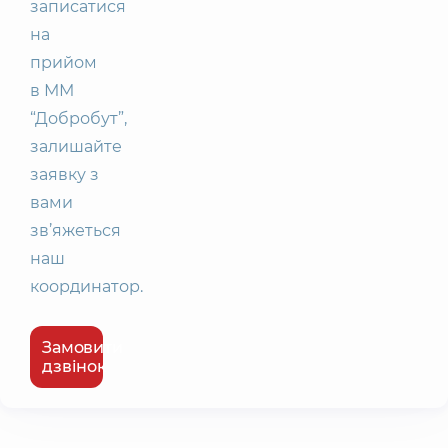
записатися
на
прийом
в ММ
“Добробут”,
залишайте
заявку з
вами
зв’яжеться
наш
координатор.
Замовити
дзвінок