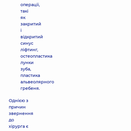
операції,
такі
як
закритий
і
відкритий
синус
ліфтинг,
остеопластика
лунки
зуба,
пластика
альвеолярного
гребеня.
Однією з
причин
звернення
до
хірурга є