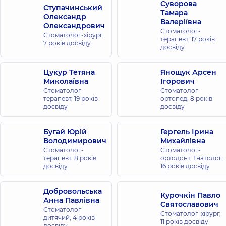
Суворова
Ступачинський
Тамара
Олександр
Валеріївна
Олександрович
Стоматолог-
Стоматолог-хірург,
терапевт,
17 років
7 років досвіду
досвіду
Цукур Тетяна
Янощук Арсен
Миколаївна
Ігорович
Стоматолог-
Стоматолог-
терапевт,
19 років
ортопед,
8 років
досвіду
досвіду
Бугай Юрій
Гергель Ірина
Володимирович
Михайлівна
Стоматолог-
Стоматолог-
терапевт,
8 років
ортодонт, Гнатолог,
досвіду
16 років досвіду
Добровольська
Курочкін Павло
Анна Павлівна
Святославович
Стоматолог
Стоматолог-хірург,
дитячий,
4 років
11 років досвіду
досвіду