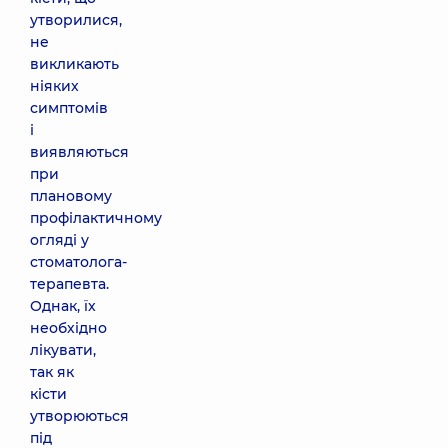
утворилися,
не
викликають
ніяких
симптомів
і
виявляються
при
плановому
профілактичному
огляді у
стоматолога-
терапевта.
Однак, їх
необхідно
лікувати,
так як
кісти
утворюються
під