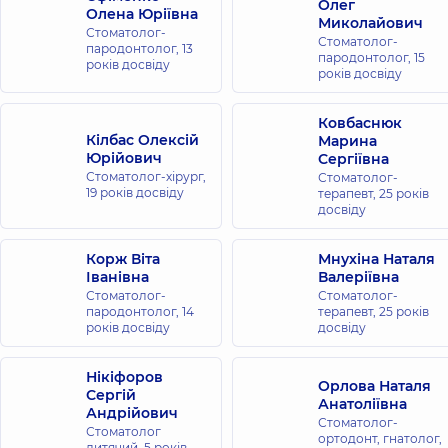
Олег
Олена Юріївна
Миколайович
Стоматолог-
Стоматолог-
пародонтолог,
13
пародонтолог,
15
років досвіду
років досвіду
Ковбаснюк
Кілбас Олексій
Марина
Юрійович
Сергіївна
Стоматолог-хірург,
Стоматолог-
19 років досвіду
терапевт,
25 років
досвіду
Корж Віта
Мнухіна Наталя
Іванівна
Валеріївна
Стоматолог-
Стоматолог-
пародонтолог,
14
терапевт,
25 років
років досвіду
досвіду
Нікіфоров
Орлова Наталя
Сергій
Анатоліївна
Андрійович
Стоматолог-
Стоматолог
ортодонт, гнатолог,
дитячий,
5 років