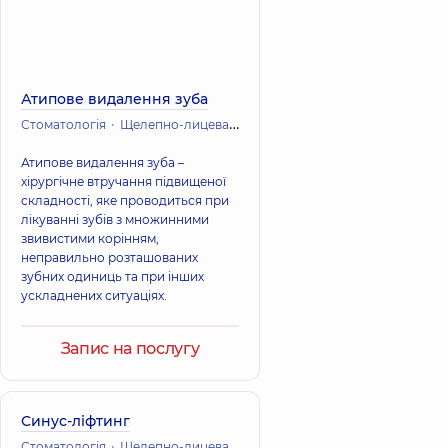
Атипове видалення зуба
Стоматологія
Щелепно-лицева хірургія
Атипове видалення зуба –
хірургічне втручання підвищеної
складності, яке проводиться при
лікуванні зубів з множинними
звивистими корінням,
неправильно розташованих
зубних одиниць та при інших
ускладнених ситуаціях.
Запис на послугу
Синус-ліфтинг
Стоматологія
Щелепно-лицева хірургія