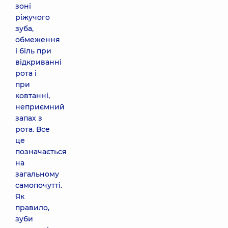
зоні
ріжучого
зуба,
обмеження
і біль при
відкриванні
рота і
при
ковтанні,
неприємний
запах з
рота. Все
це
позначається
на
загальному
самопочутті.
Як
правило,
зуби