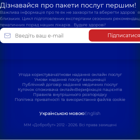
Дізнавайся про пакети послуг першим!
Важлива інформація про те як не захворіти та вберегти здоров`
близьких. Цикл підготовлених експертами сезонних рекомендаці
тематичних порад наших лікарів… Будьте здорові!
Підписатис
Угода користувача
Умови надання онлайн послуг
Умови надання послуг вакцинації
Публічний договір надання медичних послуг
Куточок споживача онлайн
Верифікація пацієнтів
Правила внутрішнього розпорядку
Політика приватності та використання файлів cookie
Українською мовою
English
ММ «Добробут» 2012 - 2026. Всі права захищені