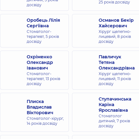
25 років досвіду
досвіду
Оробець Лілія
Османов Бекір
Сергіївна
Хайсерович
Стоматолог-
Хірург щелепно-
терапевт,
5 років
лицевий,
8 років
досвіду
досвіду
Охріменко
Павличук
Олександр
Тетяна
Іванович
Олександрівна
Стоматолог-
Хірург щелепно-
терапевт,
13 років
лицевий,
11 років
досвіду
досвіду
Ступачинська
Плиска
Каріна
Владислав
Ярославівна
Вікторович
Стоматолог
Стоматолог-хірург,
дитячий,
7 років
14 років досвіду
досвіду