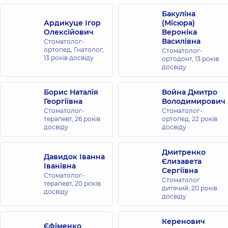
Бакуліна
Ардикуце Ігор
(Місюра)
Олексійович
Вероніка
Василівна
Стоматолог-
ортопед, Гнатолог,
Стоматолог-
13 років досвіду
ортодонт,
13 років
досвіду
Борис Наталія
Война Дмитро
Георгіївна
Володимирович
Стоматолог-
Стоматолог-
терапевт,
26 років
ортопед,
22 років
досвіду
досвіду
Дмитренко
Давидок Іванна
Єлизавета
Іванівна
Сергіївна
Стоматолог-
Стоматолог
терапевт,
20 років
дитячий,
20 років
досвіду
досвіду
Керенович
Єфіменко