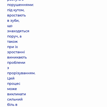
порушеннями:
під кутом,
вростають
в зуби,
що
знаходяться
поруч, а
також
при їх
зростанні
виникають
проблеми
з
прорізуванням.
Цей
процес
може
викликати
сильний
біль в