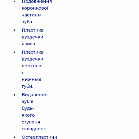
Подовження
коронкової
частини
зуба.
Пластика
вуздечки
язика.
Пластика
вуздечки
верхньої
і
нижньої
губи.
Видалення
зубів
будь-
якого
ступеня
складності.
Остеопластичні