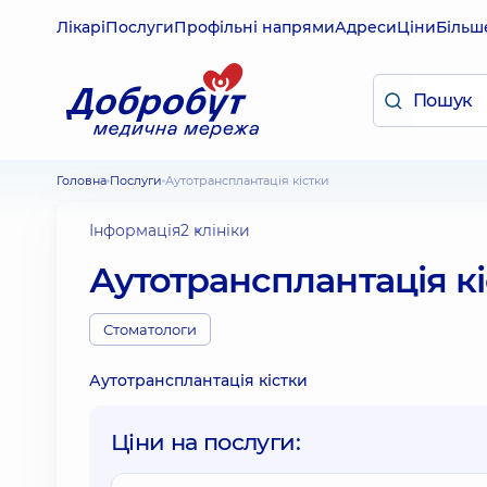
Лікарі
Послуги
Профільні напрями
Адреси
Ціни
Більш
Головна
Послуги
Аутотрансплантація кістки
Інформація
2 клініки
Аутотрансплантація к
Стоматологи
Аутотрансплантація кістки
Ціни на послуги: