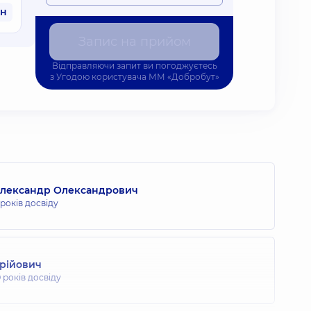
рн
Запис на прийом
Відправляючи запит ви погоджуєтесь
з
Угодою користувача
ММ «Добробут»
Олександр Олександрович
 років досвіду
Юрійович
9 років досвіду