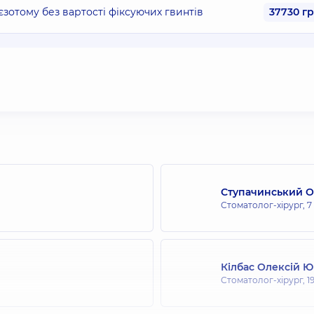
єзотому без вартості фіксуючих гвинтів
37730 г
Ступачинський 
Стоматолог-хірург,
7
Кілбас Олексій 
Стоматолог-хірург,
1