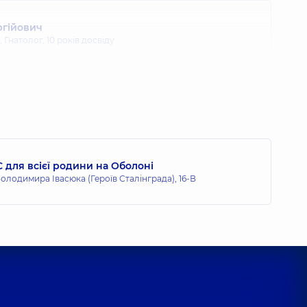
ргійович
 Гнатолог,
10 років досвіду
 для всієї родини на Оболоні
олодимира Івасюка (Героїв Сталінграда), 16-В