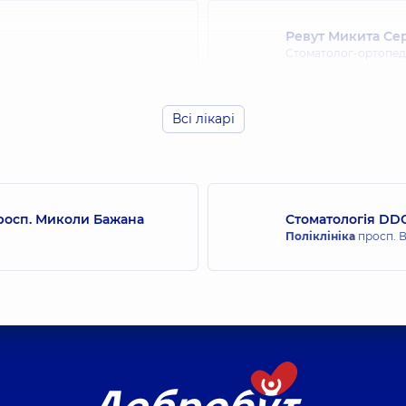
Ревут Микита Се
Стоматолог-ортопед,
Всі лікарі
просп. Миколи Бажана
Стоматологія DDC
Поліклініка
просп. В