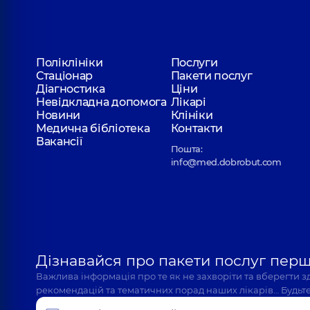
Поліклініки
Послуги
Стаціонар
Пакети послуг
Діагностика
Ціни
Невідкладна допомога
Лікарі
Новини
Клініки
Медична бібліотека
Контакти
Вакансії
Пошта:
info@med.dobrobut.com
Дізнавайся про пакети послуг пер
Важлива інформація про те як не захворіти та вберегти 
рекомендацій та тематичних порад наших лікарів… Будьте