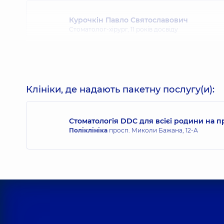
Курочкін Павло Святославович
Стоматолог-хірург,
11 років досвіду
Клініки, де надають пакетну послугу(и):
Стоматологія DDC для всієї родини на 
Поліклініка
просп. Миколи Бажана, 12-А