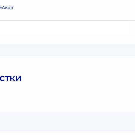
е
Акції
істки