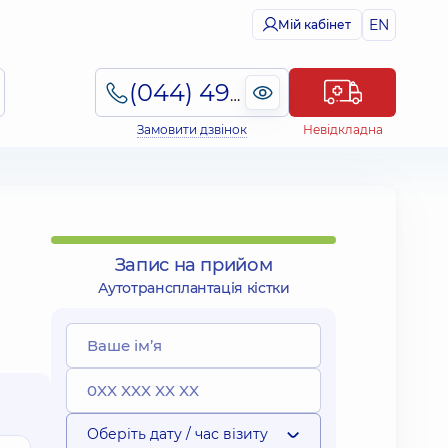
EN
Мій кабінет
(044) 495-2-888
Замовити дзвінок
Невідкладна
Запис на прийом
Аутотрансплантація кістки
Оберіть дату / час візиту