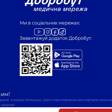
Ми в соціальних мережах:
Завантажуй додаток Добробут:
шим!
здоров`я ваших близьких. Цикл підготовлених експертами сезонн
 здорові!