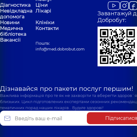
Діагностика
Ціни
Невідкладна
Лікарі
Завантажуй д
допомога
Добробут:
Новини
Клініки
Медична
Контакти
бібліотека
Вакансії
Пошта:
info@med.dobrobut.com
Дізнавайся про пакети послуг першим!
Важлива інформація про те як не захворіти та вберегти здоров`
близьких. Цикл підготовлених експертами сезонних рекомендаці
тематичних порад наших лікарів… Будьте здорові!
Підписатис