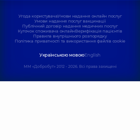
Угода користувача
Умови надання онлайн послуг
Умови надання послуг вакцинації
Публічний договір надання медичних послуг
Куточок споживача онлайн
Верифікація пацієнтів
Правила внутрішнього розпорядку
Політика приватності та використання файлів cookie
Українською мовою
English
ММ «Добробут» 2012 - 2026. Всі права захищені