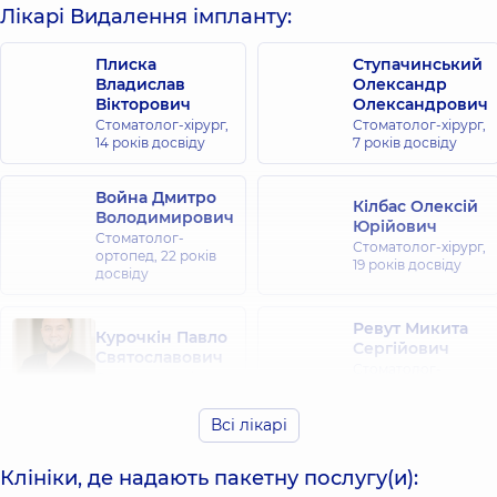
Лікарі Видалення імпланту:
Плиска
Ступачинський
Владислав
Олександр
Вікторович
Олександрович
Стоматолог-хірург,
Стоматолог-хірург,
14 років досвіду
7 років досвіду
Война Дмитро
Кілбас Олексій
Володимирович
Юрійович
Стоматолог-
Стоматолог-хірург,
ортопед,
22 років
19 років досвіду
досвіду
Ревут Микита
Курочкін Павло
Сергійович
Святославович
Стоматолог-
Стоматолог-хірург,
ортопед, Гнатолог,
11 років досвіду
10 років досвіду
Всі лікарі
Картавцев
Клініки, де надають пакетну послугу(и):
Станіслав