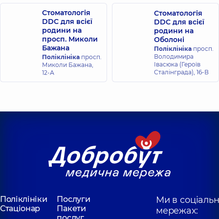
Сергійович
Стоматолог-
Стоматологія
Стоматологія
ортопед;
DDC для всієї
DDC для всієї
Стоматолог-хірург,
родини на
родини на
10 років досвіду
просп. Миколи
Оболоні
Бажана
Поліклініка
просп.
Володимира
Поліклініка
просп.
Івасюка (Героїв
Миколи Бажана,
Сталінграда), 16-В
12-А
Поліклініки
Послуги
Ми в соціаль
Стаціонар
Пакети
мережах:
послуг