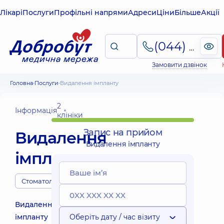
Лікарі
Послуги
Профільні напрями
Адреси
Ціни
Більше
Акції
(044) 495-2-888
Замовити дзвінок
Головна
Послуги
Видалення імпланту
2
Інформація
клініки
Запис на прийом
Видалення
Видалення імпланту
імпланту
Стоматологи
Видалення
імпланту
Оберіть дату / час візиту