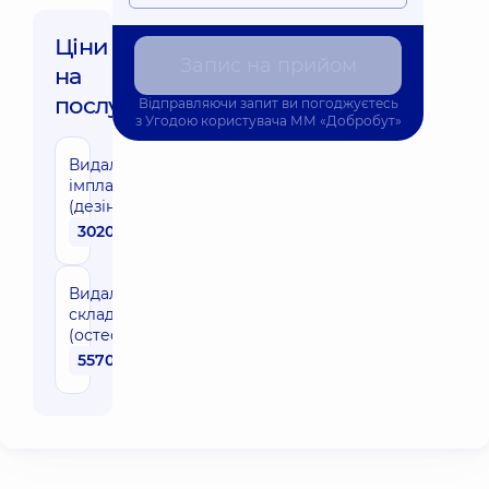
Ціни
Запис на прийом
на
послуги:
Відправляючи запит ви погоджуєтесь
з
Угодою користувача
ММ «Добробут»
Видалення
імпланту просте
(дезінтегрованого)
3020 грн
Видалення імпланту
складне
(остеоінтегрованого)
5570 грн