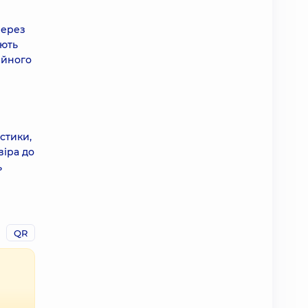
через
ають
ійного
стики,
віра до
ь
QR