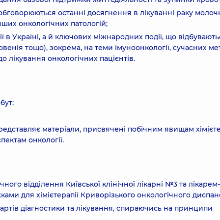
 обговорюються останні досягнення в лікуванні раку молоч
інших онкологічних патологій;
 в Україні, а й ключових міжнародних події, що відбувають
ловенія тощо), зокрема, на теми імуноонкології, сучасних ме
до лікування онкологічних пацієнтів.
бут;
редставляє матеріали, присвячені побічним явищам хімієте
пектам онкології.
ого відділення Київської клінічної лікарні №3 та лікарем-
ками для хімієтерапії Криворізького онкологічного диспан
ртів діагностики та лікування, спираючись на принципи