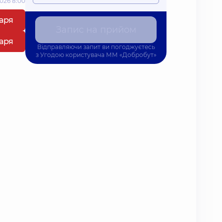
026 8:00
каря
Запис на прийом
каря
Відправляючи запит ви погоджуєтесь
з
Угодою користувача
ММ «Добробут»