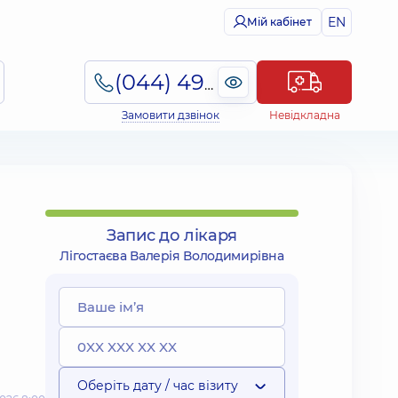
EN
Мій кабінет
(044) 495-2-888
Замовити дзвінок
Невідкладна
Запис до лікаря
Лігостаєва Валерія Володимирівна
Оберіть дату / час візиту