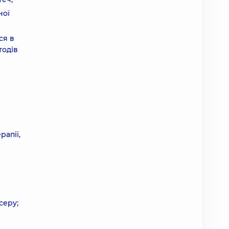
ної
ся в
тодів
рапії,
серу;