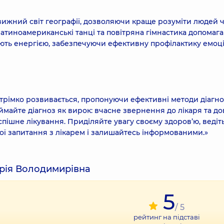
ижний світ географії, дозволяючи краще розуміти людей 
Латиноамериканські танці та повітряна гімнастика допомаг
ають енергією, забезпечуючи ефективну профілактику емоц
стрімко розвивається, пропонуючи ефективні методи діагно
иймайте діагноз як вирок: вчасне звернення до лікаря та до
пішне лікування. Приділяйте увагу своєму здоров’ю, ведіт
вої запитання з лікарем і залишайтесь інформованими.»
ерія Володимирівна
5
/ 5
рейтинг на підставі