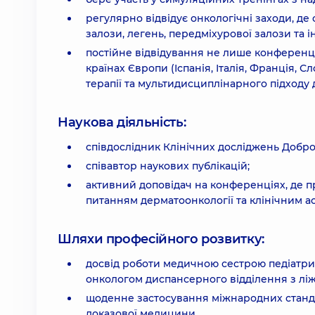
регулярно відвідує онкологічні заходи, де
залози, легень, передміхурової залози та 
постійне відвідування не лише конференції
країнах Європи (Іспанія, Італія, Франція, С
терапії та мультидисциплінарного підходу 
Наукова діяльність:
співдослідник Клінічних досліджень Добро
співавтор наукових публікацій;
активний доповідач на конференціях, де п
питанням дерматоонкології та клінічним ас
Шляхи професійного розвитку:
досвід роботи медичною сестрою педіатричн
онкологом диспансерного відділення з ліж
щоденне застосування міжнародних станда
доказової медицини.