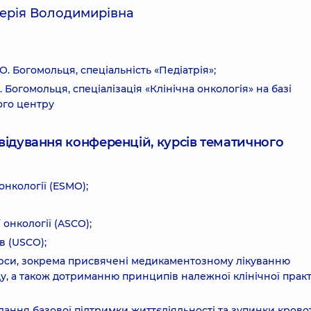
лерія Володимирівна
. Богомольця, спеціальність «Педіатрія»;
. Богомольця, спеціалізація «Клінічна онкологія» на базі
ого центру
ідвідування конференцій, курсів тематичного
нкології (ESMO);
онкології (ASCO);
в (USCO);
курси, зокрема присвячені медикаментозному лікуванню
ду, а також дотриманню принципів належної клінічної прак
дання базової підтримки життєдіяльності та зупинки крово