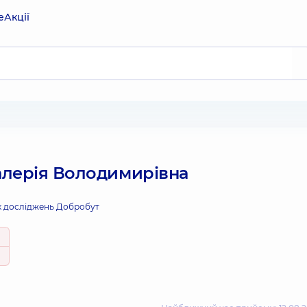
е
Акції
алерія Володимирівна
х досліджень Добробут