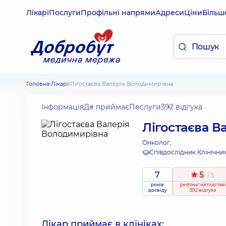
Лікарі
Послуги
Профільні напрями
Адреси
Ціни
Більш
Головна
Лікарі
Лігостаєва Валерія Володимирівна
Інформація
Де приймає
Послуги
392 відгука
Лігостаєва В
Онколог;
Співдослідник Клінічни
7
5
/ 5
років
рейтинг
на підставі
досвіду
392 відгука
Лікар приймає в клініках: