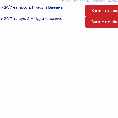
Найближчий час прийому: 12.08.2
 24/7 на просп. Миколи Бажана
Запис до лі
4/7 на вул. Сім’ї Ідзиковських
Запис до лі