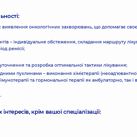
ьності:
 виявлення онкологічних захворювань, що допомагає сво
тів – індивідуальне обстеження, складання маршруту лік
од ремісії;
 уточнення та розробка оптимальної тактики лікування;
ідними пухлинами – виконання хімієтерапії (неоад'ювантної
, імунотерапії та гормональної терапії як амбулаторно, так і 
.
інтересів, крім вашої спеціалізації: