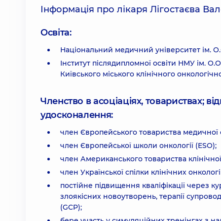
Інформація про лікаря Лігостаєва Ва
Освіта:
Національний медичний університет ім. О.О
Інститут післядипломної освіти НМУ ім. О.О
Київського міського клінічного онкологічн
Членство в асоціаціях, товариствах; в
удосконалення:
член Європейського товариства медичної о
член Європейської школи онкології (ESO);
член Американського товариства клінічної 
член Української спілки клінічних онкологі
постійне підвищення кваліфікації через 
злоякісних новоутворень, терапії супрово
(GCP);
бере участь у симуляційних тренінгах з на