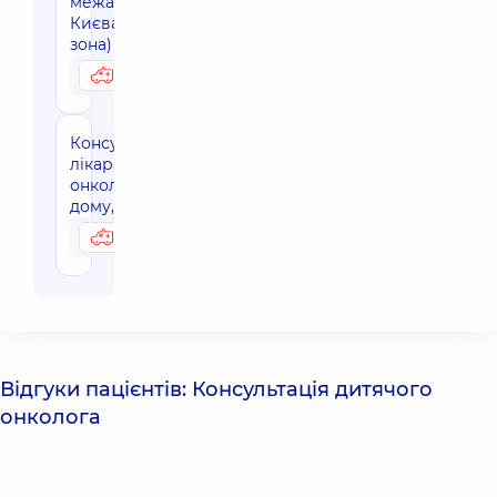
межами м.
Києва (30 км
зона)
4240 грн
Можливо вдома
Консультація
лікаря-
онколога на
дому, м. Київ
3550 грн
Можливо вдома
Відгуки пацієнтів: Консультація дитячого
онколога