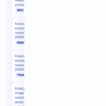
онколога в
клініці
1810 грн
Консиліум в рамках
мультидисциплінарної
онкологічної комісії
(МОК) повторний
6860 грн
Консиліум у рамках
мультидисциплінарної
онкологічної комісії
(МОК)
7900 грн
Консультація
лікаря-
онколога на
дому за