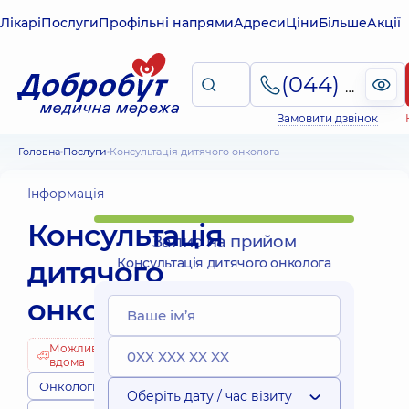
Лікарі
Послуги
Профільні напрями
Адреси
Ціни
Більше
Акції
(044) 495-2-888
Замовити дзвінок
Головна
Послуги
Консультація дитячого онколога
Інформація
Консультація
Запис на прийом
дитячого
Консультація дитячого онколога
онколога
Можливо
вдома
Онкологи
Оберіть дату / час візиту