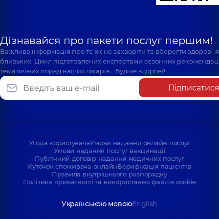
Дізнавайся про пакети послуг першим!
Важлива інформація про те як не захворіти та вберегти здоров`
близьких. Цикл підготовлених експертами сезонних рекомендаці
тематичних порад наших лікарів… Будьте здорові!
Підписатис
Угода користувача
Умови надання онлайн послуг
Умови надання послуг вакцинації
Публічний договір надання медичних послуг
Куточок споживача онлайн
Верифікація пацієнтів
Правила внутрішнього розпорядку
Політика приватності та використання файлів cookie
Українською мовою
English