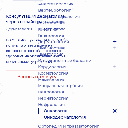
Анестезиология
Вертебрология
Консультация дерматолога
Гастроэнтерология
через онлайн разъяснение
Гематология
Генетика
Дерматология
Онкодерматология
Гепатология
Во многих случаях для того, чтобы
Дерматология
получить ответы врача на
Диагностика
вопросы относительно своего
Диетология
здоровья, не обязательно ехать в
Инфекционные болезни
медицинское учреждение.
Кардиология
Косметология
Запись на услугу
Маммология
Мануальная терапия
Неврология
Неонатология
Нефрология
Онкология
Онкодерматология
Ортопедия и травматология