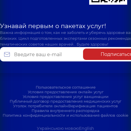
Узнавай первым о пакетах услуг!
Важна информация о том, как не заболеть и уберечь здоровье в
близких. Цикл подготовленных экспертами сезонных рекоменда
тематических советов наших врачей… Будьте здоровы!
Подписатьс
Пользовательское соглашение
Условия предоставления онлайн услуг
Условия предоставления услуг вакцинации
Публичный договор предоставления медицинских услуг
Уголок потребителя онлайн
Верификация пациентов
Правила внутреннего распорядка
Политика конфиденциальности и использования файлов cookie
Українською мовою
English