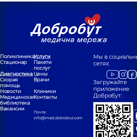
Поликлиника
Услуги
Мы в социальн
Стационар
Пакети
сетях:
послуг
Диагностика
Цены
Скорая
Врачи
Загружайте
помощь
приложение
Новости
Клиники
Добробут:
Медицинская
Контакты
библиотека
Вакансии
Почта:
info@med.dobrobut.com