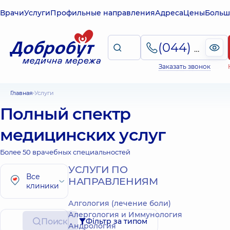
Врачи
Услуги
Профильные направления
Адреса
Цены
Больш
(044) 495-2-888
Заказать звонок
Главная
Услуги
Полный спектр
медицинских услуг
Более 50 врачебных специальностей
УСЛУГИ ПО
Все
НАПРАВЛЕНИЯМ
клиники
Алгология (лечение боли)
Алергология и Иммунология
Поиск
Фільтр за типом
Андрология