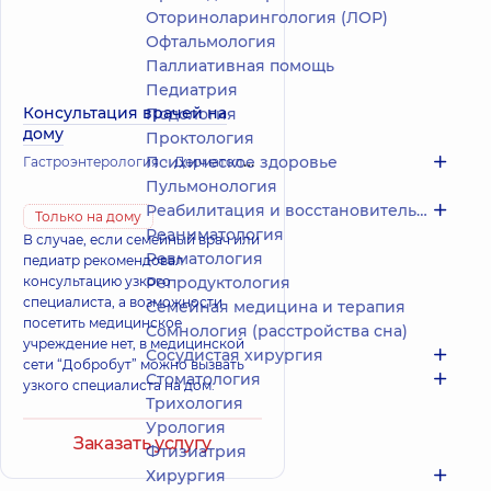
Оториноларингология (ЛОР)
Офтальмология
Паллиативная помощь
Педиатрия
Консультация врачей на
Подология
дому
Проктология
Психическое здоровье
Гастроэнтерология
Дерматология
Инфекционные болезни
Ка
Пульмонология
Реабилитация и восстановительное лечение
Только на дому
Реаниматология
В случае, если семейный врач или
Ревматология
педиатр рекомендовал
консультацию узкого
Репродуктология
специалиста, а возможности
Семейная медицина и терапия
посетить медицинское
Сомнология (расстройства сна)
учреждение нет, в медицинской
Сосудистая хирургия
сети “Добробут” можно вызвать
Стоматология
узкого специалиста на дом.
Трихология
Урология
Заказать услугу
Фтизиатрия
Хирургия