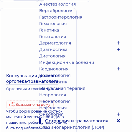
Анестезиология
Вертебрология
Гастроэнтерология
Гематология
Генетика
Гепатология
Дерматология
Диагностика
Диетология
Инфекционные болезни
Кардиология
Косметология
Консультация детского
ортопеда-травматолога
Маммология
Мануальная терапия
Ортопедия и травматология
Неврология
Неонатология
Возможно на дому
Нефрология
Чтобы формирование костно-
Онкология
мышечной системы проходило
Ортопедия и травматология
правильно, ребенку необходимо
Оториноларингология (ЛОР)
быть под наблюдением