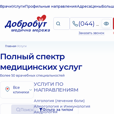
Врачи
Услуги
Профильные направления
Адреса
Цены
Больш
(044) 495-2-888
Заказать звонок
Главная
Услуги
Полный спектр
медицинских услуг
Более 50 врачебных специальностей
УСЛУГИ ПО
Все
НАПРАВЛЕНИЯМ
клиники
Алгология (лечение боли)
Алергология и Иммунология
Поиск
Фільтр за типом
Андрология