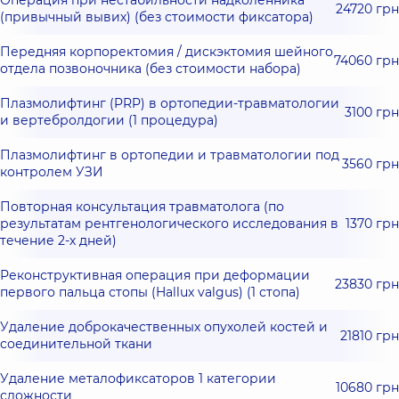
Операция при нестабильности надколенника
24720 грн
(привычный вывих) (без стоимости фиксатора)
Передняя корпоректомия / дискэктомия шейного
74060 грн
отдела позвоночника (без стоимости набора)
Плазмолифтинг (PRP) в ортопедии-травматологии
3100 грн
и вертебролдогии (1 процедура)
Плазмолифтинг в ортопедии и травматологии под
3560 грн
контролем УЗИ
Повторная консультация травматолога (по
результатам рентгенологического исследования в
1370 грн
течение 2-х дней)
Реконструктивная операция при деформации
23830 грн
первого пальца стопы (Hallux valgus) (1 стопа)
Удаление доброкачественных опухолей костей и
21810 грн
соединительной ткани
Удаление металофиксаторов 1 категории
10680 грн
сложности