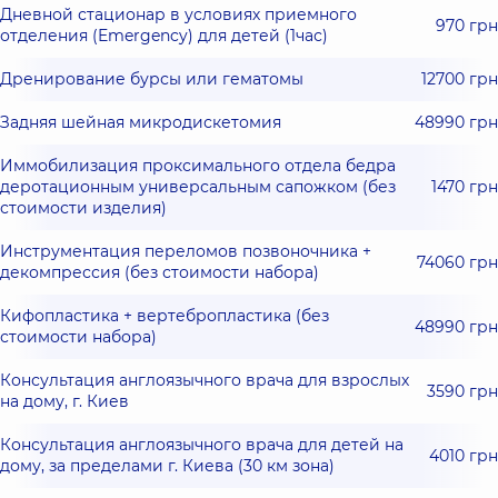
Дневной стационар в условиях приемного
970 грн
отделения (Emergency) для детей (1час)
Дренирование бурсы или гематомы
12700 грн
Задняя шейная микродискетомия
48990 грн
Иммобилизация проксимального отдела бедра
деротационным универсальным сапожком (без
1470 грн
стоимости изделия)
Инструментация переломов позвоночника +
74060 грн
декомпрессия (без стоимости набора)
Кифопластика + вертебропластика (без
48990 грн
стоимости набора)
Консультация англоязычного врача для взрослых
3590 грн
на дому, г. Киев
Консультация англоязычного врача для детей на
4010 грн
дому, за пределами г. Киева (30 км зона)