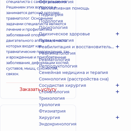
Офтальмология
специалиста с самого рождения.
Решением этих вопросов и
Паллиативная помощь
занимается детский ортопед-
Педиатрия
травматолог. Основными
Подология
задачами специалиста являются
Проктология
лечение и профилактика
Психическое здоровье
заболеваний опорно-
Пульмонология
двигательного аппарата, в число
которых входят как
Реабилитация и восстановительное лечение
травматические повреждения, так
Реаниматология
и врожденные и приобретенные
Ревматология
заболевания, деформации костей,
Репродуктология
суставов, мышц, сухожилий,
Семейная медицина и терапия
связок.
Сомнология (расстройства сна)
Сосудистая хирургия
Заказать услугу
Стоматология
Трихология
Урология
Фтизиатрия
Хирургия
Эндокринология