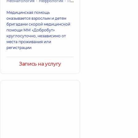
Неонатология
Нефрология
Педиатрия
Ортопедия и травмато
Медицинская помощь
оказывается взрослым и детям
бригадами скорой медицинской
помощи ММ «Добробут»
круглосуточно, независимо от
места проживания или
регистрации.
Запись на услугу