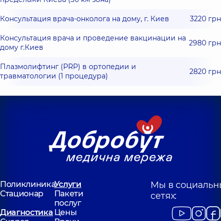
Консультация врача-онколога на дому, г. Киев
3220 грн
Консультация врача и проведение вакцинации на
2980 грн
дому г.Киев
Плазмолифтинг (PRP) в ортопедии и
2820 грн
травматологии (1 процедура)
Поликлиника
Услуги
Мы в социальн
Стационар
Пакети
сетях:
послуг
Диагностика
Цены