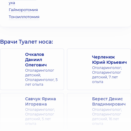
уха
Гайморотомия
Тонзиллотомия
Врачи Туалет носа:
Очкалов
Черленюк
Даниил
Юрий Юрьевич
Олегович
Отоларинголог;
Отоларинголог
Отоларинголог
детский;
детский,
7 лет
Отоларинголог,
5
опыта
лет опыта
Савчук Ярина
Берест Денис
Игоревна
Владимирович
Отоларинголог;
Отоларинголог;
Отоларинголог
Отоларинголог
детский,
5 лет
детский,
16 лет
опыта
опыта