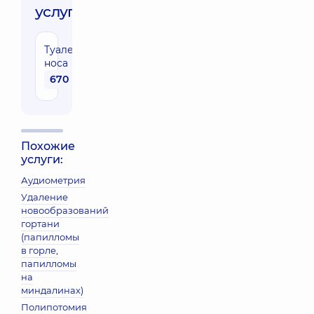
услуги:
Туалет
носа
670 грн
Похожие
услуги:
Аудиометрия
Удаление
новообразований
гортани
(папилломы
в горле,
папилломы
на
миндалинах)
Полипотомия