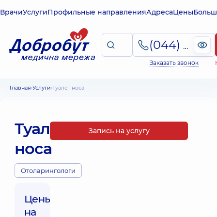
Врачи
Услуги
Профильные направления
Адреса
Цены
Больш
(044) 495-2-888
Заказать звонок
Главная
Услуги
Туалет носа
Туалет
Запись на услугу
носа
Отоларингологи
Цены
на