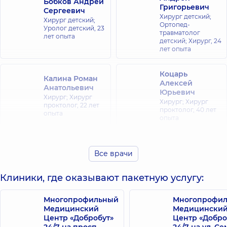
Бобков Андрей
Григорьевич
Сергеевич
Хирург детский;
Хирург детский;
Ортопед-
Уролог детский,
23
травматолог
лет опыта
детский; Хирург,
24
лет опыта
Коцарь
Калина Роман
Алексей
Анатольевич
Юрьевич
Хирург; Хирург
Хирург; Хирург
проктолог,
22 лет
проктолог,
40 лет
опыта
опыта
Половец
Река Игорь
Михаил
Все врачи
Ярославович
Васильевич
Хирург детский;
Хирург; Хирург
Уролог детский,
44
Клиники, где оказывают пакетную услугу:
проктолог,
30 лет
лет опыта
опыта
Многопрофильный
Многопрофи
Медицинский
Медицински
Сазонов
Центр «Добробут»
Центр «Добро
Стахов
Константин