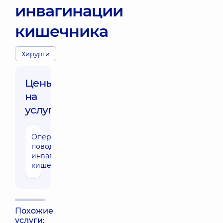
инвагинации
кишечника
Хирурги
Цены
на
услуги:
Операция по
36080 грн
поводу
инвагинации
кишечника
Похожие
услуги: