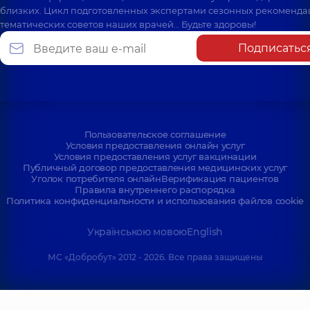
близких. Цикл подготовленных экспертами сезонных рекоменда
тематических советов наших врачей… Будьте здоровы!
Подписатьс
Пользовательское соглашение
Условия предоставления онлайн услуг
Условия предоставления услуг вакцинации
Публичный договор предоставления медицинских услуг
Уголок потребителя онлайн
Верификация пациентов
Правила внутреннего распорядка
Политика конфиденциальности и использования файлов cookie
Українською мовою
English
МС «Добробут» 2012 - 2026. Все права защищены