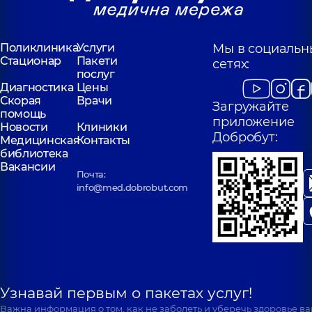
Медицинский
Центр «Добробут»
для всей семьи на
Позняках
Поликлиника
Услуги
Мы в социальн
Поликлиника
ул.
Стационар
Пакети
сетях:
Драгоманова, 21-А, г.
послуг
Киев
Диагностика
Цены
Скорая
Врачи
Загружайте
помощь
приложение
Новости
Клиники
Добробут:
Медицинская
Контакты
библиотека
Вакансии
Почта:
info@med.dobrobut.com
Узнавай первым о пакетах услуг!
Важна информация о том, как не заболеть и уберечь здоровье в