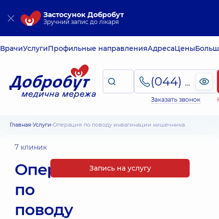
Застосунок Добробут
Зручний запис до лікаря
Врачи
Услуги
Профильные направления
Адреса
Цены
Больш
(044) 495-2-888
Заказать звонок
Главная
Услуги
Операция по поводу инвагинации кишечника
7 клиник
Операция
Запись на услугу
по
поводу