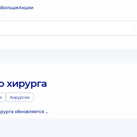
ы
Больше
Акции
о хирурга
я
Хирургия
урга обновляется ...