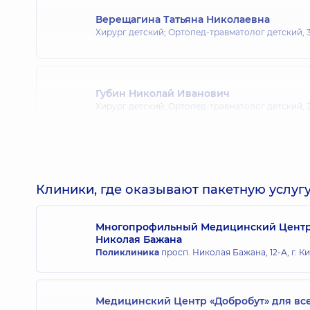
Верещагина Татьяна Николаевна
Хирург детский; Ортопед-травматолог детский,
Губин Николай Иванович
Хирург детский; Ортопед-травматолог детский,
Заремба Виталий Ростиславович
Хирург детский,
28 лет опыта
Клиники, где оказывают пакетную услугу
Многопрофильный Медицинский Центр «
Николая Бажана
Леута Александр Павлович
Поликлиника
просп. Николая Бажана, 12-А, г. К
Хирург детский,
53 лет опыта
Медицинский Центр «Добробут» для вс