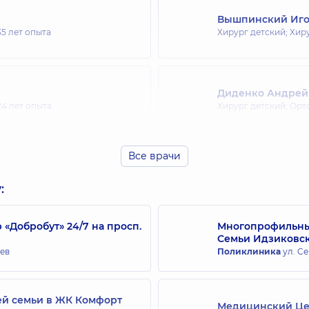
Вышпинский Иго
35 лет опыта
Хирург детский; Хир
Диденко Андрей
24 лет опыта
Хирург детский; Орт
Все врачи
Коцовский Влад
Хирург детский,
15 л
:
Добробут» 24/7 на просп.
Многопрофильный
Семьи Идзиковс
Малинецкая Ван
иев
Поликлиника
ул. Се
Хирург детский,
20 л
ей семьи в ЖК Комфорт
Медицинский Цен