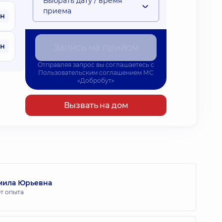
Выбрать дату / время
приема
рн
рн
Запись на прийом
Отправляя запрос вы соглашаетесь с
Пользовательским соглашением
МС
«Добробут»
Вызвать на дом
мила Юрьевна
ет опыта