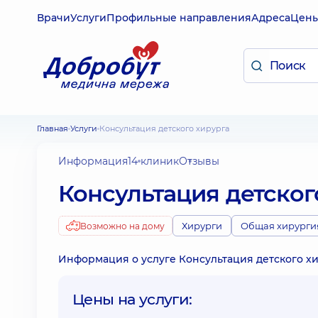
Врачи
Услуги
Профильные направления
Адреса
Цен
Главная
Услуги
Консультация детского хирурга
Информация
14 клиник
Отзывы
Консультация детског
Хирурги
Общая хирурги
Возможно на дому
Информация о услуге Консультация детского хир
Цены на услуги: