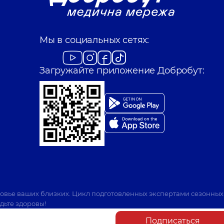
Кравцов Андрей
Мы в социальных сетях:
Хирург детский; Орт
Загружайте приложение Добробут:
Сучок Светлана 
ового возраста,
5 лет опыта
Хирург детский; Уро
ровье ваших близких. Цикл подготовленных экспертами сезонных
дьте здоровы!
Подписаться