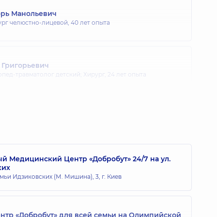
рь Манольевич
ург челюстно-лицевой,
40 лет опыта
 Григорьевич
опед-травматолог детский; Хирург,
24 лет опыта
имир Васильевич
ет опыта
 Медицинский Центр «Добробут» 24/7 на ул.
ких
да Томашивна
мьи Идзиковских (М. Мишина), 3, г. Киев
ет опыта
тр «Добробут» для всей семьи на Олимпийской