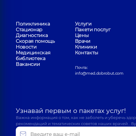
Дворовый Тимофей Константинович
Поликлиника
Услуги
Хирург детский,
4 лет опыта
Стационар
Пакети послуг
Диагностика
Цены
Скорая помощь
Врачи
Новости
Клиники
Медицинская
Контакты
Кондрацкая Алина Валерьевна
библиотека
Хирург детский; Гинеколог детского и подростк
Вакансии
Почта:
info@med.dobrobut.com
Ставна Ирина Владимировна
Хирург детский,
4 лет опыта
Узнавай первым о пакетах услуг!
Важна информация о том, как не заболеть и уберечь здо
рекомендаций и тематических советов наших врачей… Бу