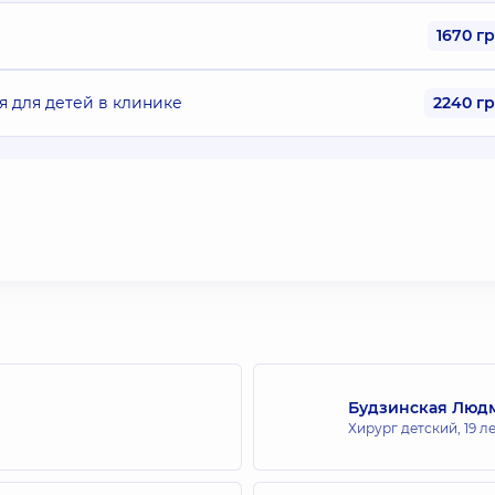
1670 г
я для детей в клинике
2240 г
Будзинская Люд
Хирург детский,
19 л