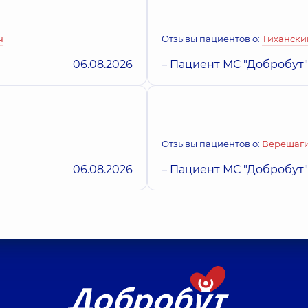
та
Хирург детский; Вра
ч
Отзывы пациентов о:
Тихански
й семьи на Позняках
Медицинский Цен
06.08.2026
– Пациент МС "Добробут"
Йосипенко Рома
Поликлиника
ул. Та
7 лет опыта
Ортопед-травматолог
Гунькин Аркади
Отзывы пациентов о:
Верещаги
Хирург детский; Онк
06.08.2026
– Пациент МС "Добробут"
Павлова Виктори
Хирург детский,
5 ле
Козлов Роман Ви
Уролог детский; Хир