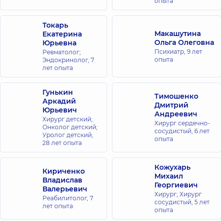
опыта
Токарь
Макашутина
Екатерина
Ольга Олеговна
Юрьевна
Психиатр,
9 лет
Ревматолог;
опыта
Эндокринолог,
7
лет опыта
Гунькин
Тимошенко
Аркадий
Дмитрий
Юрьевич
Андреевич
Хирург детский;
Хирург сердечно-
Онколог детский;
сосудистый,
6 лет
Уролог детский,
опыта
28 лет опыта
Кожухарь
Кириченко
Михаил
Владислав
Георгиевич
Валерьевич
Хирург; Хирург
Реабилитолог,
7
сосудистый,
5 лет
лет опыта
опыта