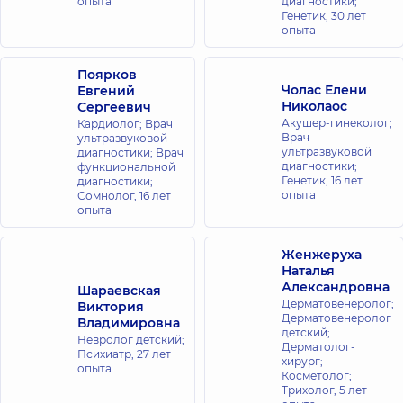
опыта
диагностики;
Генетик,
30 лет
опыта
Поярков
Чолас Елени
Евгений
Николаос
Сергеевич
Акушер-гинеколог;
Кардиолог; Врач
Врач
ультразвуковой
ультразвуковой
диагностики; Врач
диагностики;
функциональной
Генетик,
16 лет
диагностики;
опыта
Сомнолог,
16 лет
опыта
Женжеруха
Наталья
Александровна
Шараевская
Дерматовенеролог;
Виктория
Дерматовенеролог
Владимировна
детский;
Невролог детский;
Дерматолог-
Психиатр,
27 лет
хирург;
опыта
Косметолог;
Трихолог,
5 лет