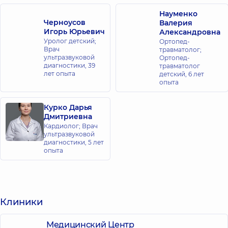
Науменко
Черноусов
Валерия
Игорь Юрьевич
Александровна
Уролог детский;
Ортопед-
Врач
травматолог;
ультразвуковой
Ортопед-
диагностики,
39
травматолог
лет опыта
детский,
6 лет
опыта
Курко Дарья
Дмитриевна
Кардиолог; Врач
ультразвуковой
диагностики,
5 лет
опыта
Клиники
Медицинский Центр