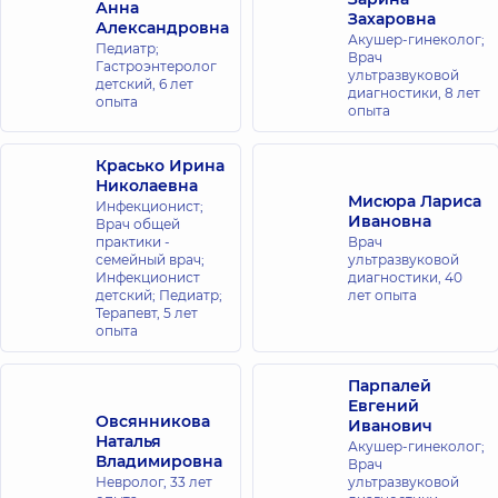
Анна
Захаровна
Александровна
Акушер-гинеколог;
Педиатр;
Врач
Гастроэнтеролог
ультразвуковой
детский,
6 лет
диагностики,
8 лет
опыта
опыта
Красько Ирина
Николаевна
Мисюра Лариса
Инфекционист;
Ивановна
Врач общей
практики -
Врач
семейный врач;
ультразвуковой
Инфекционист
диагностики,
40
детский; Педиатр;
лет опыта
Терапевт,
5 лет
опыта
Парпалей
Евгений
Овсянникова
Иванович
Наталья
Акушер-гинеколог;
Владимировна
Врач
Невролог,
33 лет
ультразвуковой