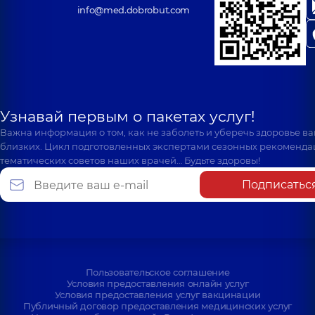
info@med.dobrobut.com
Узнавай первым о пакетах услуг!
Важна информация о том, как не заболеть и уберечь здоровье в
близких. Цикл подготовленных экспертами сезонных рекоменда
тематических советов наших врачей… Будьте здоровы!
Подписатьс
Пользовательское соглашение
Условия предоставления онлайн услуг
Условия предоставления услуг вакцинации
Публичный договор предоставления медицинских услуг