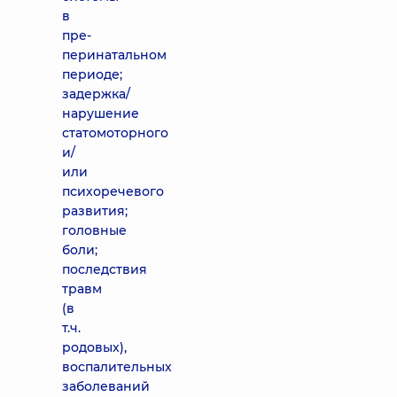
в
пре-
перинатальном
периоде;
задержка/
нарушение
статомоторного
и/
или
психоречевого
развития;
головные
боли;
последствия
травм
(в
т.ч.
родовых),
воспалительных
заболеваний