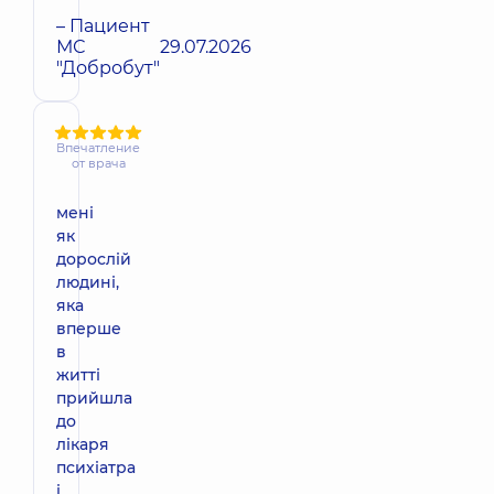
– Пациент
МС
29.07.2026
"Добробут"
Впечатление
от врача
мені
як
дорослій
людині,
яка
вперше
в
житті
прийшла
до
лікаря
психіатра
і