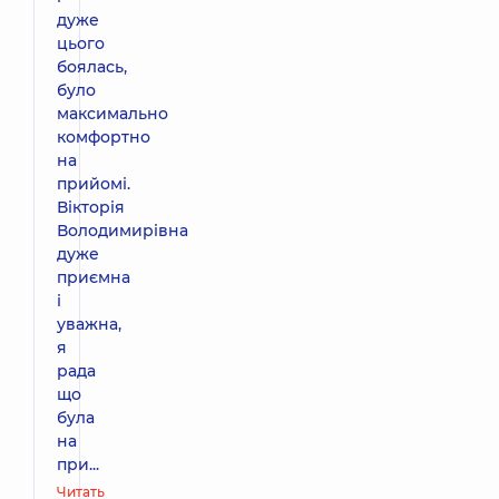
дуже
цього
боялась,
було
максимально
комфортно
на
прийомі.
Вікторія
Володимирівна
дуже
приємна
і
уважна,
я
рада
що
була
на
при...
Читать