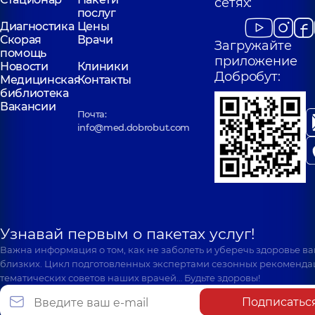
сетях:
послуг
Диагностика
Цены
Скорая
Врачи
Загружайте
помощь
приложение
Новости
Клиники
Добробут:
Медицинская
Контакты
библиотека
Вакансии
Почта:
info@med.dobrobut.com
Узнавай первым о пакетах услуг!
Важна информация о том, как не заболеть и уберечь здоровье в
близких. Цикл подготовленных экспертами сезонных рекоменда
тематических советов наших врачей… Будьте здоровы!
Подписатьс