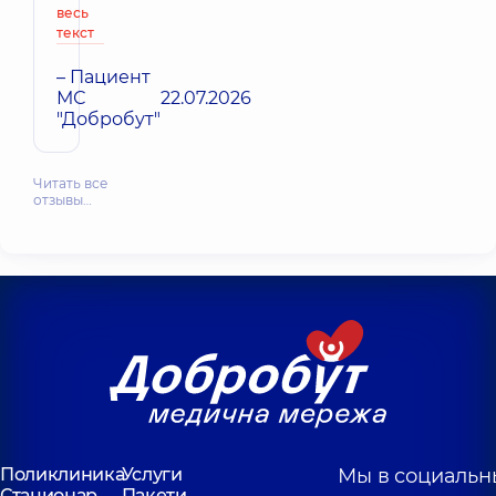
весь
текст
– Пациент
МС
22.07.2026
"Добробут"
Читать все
отзывы…
Поликлиника
Услуги
Мы в социальн
Стационар
Пакети