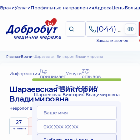
Врачи
Услуги
Профильные направления
Адреса
Цены
Больш
(044) 495-2-888
Заказать звонок
Главная
Врачи
Шараевская Виктория Владимировна
Где
279
Информация
Услуги
принимает
отзывов
Запись к врачу
Шараевская Виктория
Шараевская Виктория Владимировна
Владимировна
Невролог детский;
Психиатр;
27
4.9
/ 5
Выездные
лет опыта
рейтинг
на основе
Эксперт
принимает
услуги
279 отзывов
детей