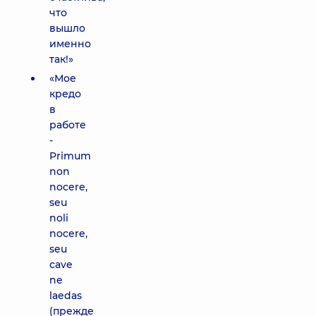
что
вышло
именно
так!»
«Мое
кредо
в
работе
-
Primum
non
nocere,
seu
noli
nocere,
seu
cave
ne
laedas
(прежде