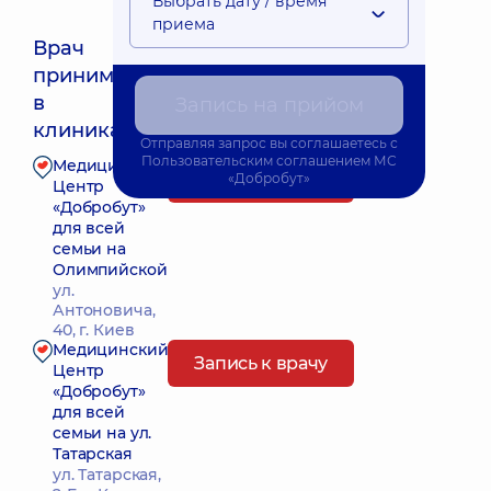
Выбрать дату / время
приема
Врач
принимает
Ближайшее время приема: 11.08.2026 9:30
в
Запись на прийом
клиниках:
Отправляя запрос вы соглашаетесь с
Пользовательским соглашением
МС
Медицинский
Запись к врачу
«Добробут»
Центр
«Добробут»
для всей
семьи на
Олимпийской
ул.
Антоновича,
40, г. Киев
Медицинский
Запись к врачу
Центр
«Добробут»
для всей
семьи на ул.
Татарская
ул. Татарская,