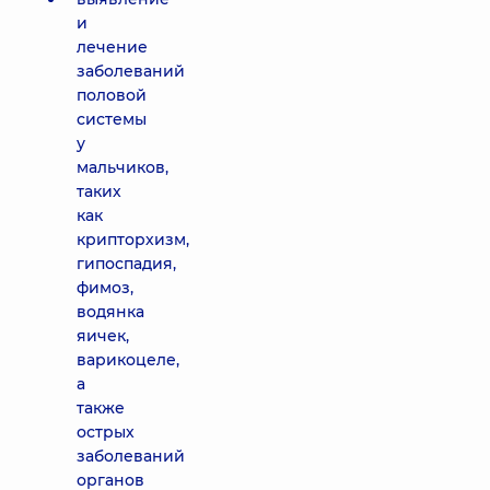
и
лечение
заболеваний
половой
системы
у
мальчиков,
таких
как
крипторхизм,
гипоспадия,
фимоз,
водянка
яичек,
варикоцеле,
а
также
острых
заболеваний
органов