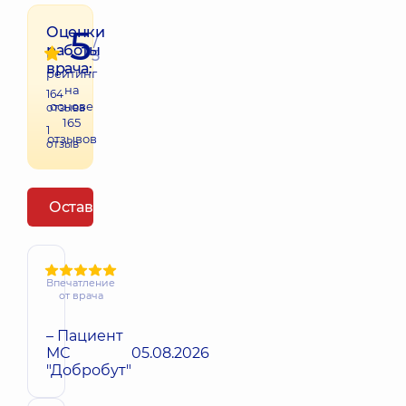
5
Оценки
/
работы
5
врача:
рейтинг
на
164
основе
отзыва
165
1
отзывов
отзыв
Оставить отзыв
Впечатление
от врача
– Пациент
МС
05.08.2026
"Добробут"