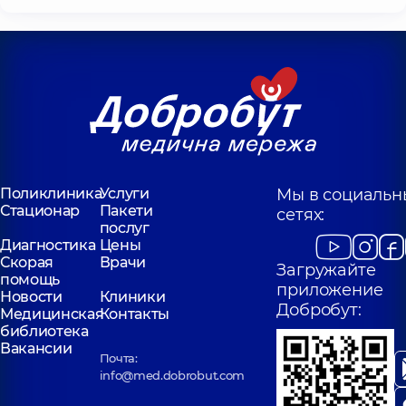
Поликлиника
Услуги
Мы в социальн
Стационар
Пакети
сетях:
послуг
Диагностика
Цены
Скорая
Врачи
Загружайте
помощь
приложение
Новости
Клиники
Добробут:
Медицинская
Контакты
библиотека
Вакансии
Почта:
info@med.dobrobut.com