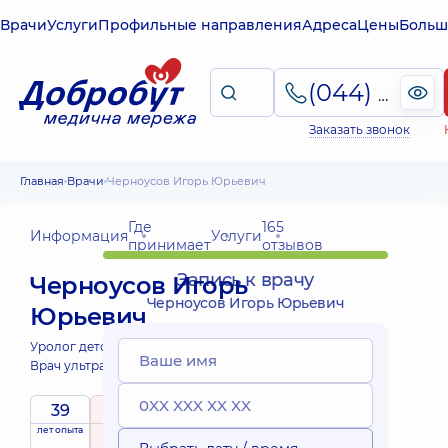
Врачи
Услуги
Профильные направления
Адреса
Цены
Больш
(044) 495-2-888
Заказать звонок
Главная
Врачи
Черноусов Игорь Юрьевич
Где
165
Информация
Услуги
принимает
отзывов
Запись к врачу
Черноусов Игорь
Черноусов Игорь Юрьевич
Юрьевич
Уролог детский;
Врач ультразвуковой диагностики;
39
5
/ 5
лет опыта
рейтинг
на основе
принимает
165 отзывов
детей