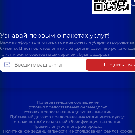
Узнавай первым о пакетах услуг!
Важна информация о том, как не заболеть и уберечь здоровье в
близких. Цикл подготовленных экспертами сезонных рекоменда
тематических советов наших врачей… Будьте здоровы!
Подписатьс
Пользовательское соглашение
Условия предоставления онлайн услуг
Условия предоставления услуг вакцинации
Публичный договор предоставления медицинских услуг
Уголок потребителя онлайн
Верификация пациентов
Правила внутреннего распорядка
Политика конфиденциальности и использования файлов cookie