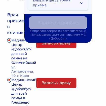
Выбрать дату / время
приема
Врач
принимает
Запись на прийом
Ближайшее время приема: Завтра о 10:15
в
Отправляя запрос вы соглашаетесь с
клиниках:
Пользовательским соглашением
МС
«Добробут»
Медицинский
Запись к врачу
Центр
«Добробут»
для всей
семьи на
Олимпийской
ул.
Антоновича,
40, г. Киев
Медицинский
Запись к врачу
Центр
«Добробут»
для всей
семьи в
Голосеево