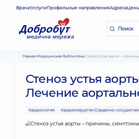
Врачи
Услуги
Профильные направления
Адреса
Цен
Главная
Медицинская библиотека
Стеноз устья аорты – причи
Стеноз устья аорт
Лечение аортальн
Кардиология
Кардиохирургия (Сердечно-сосудистая