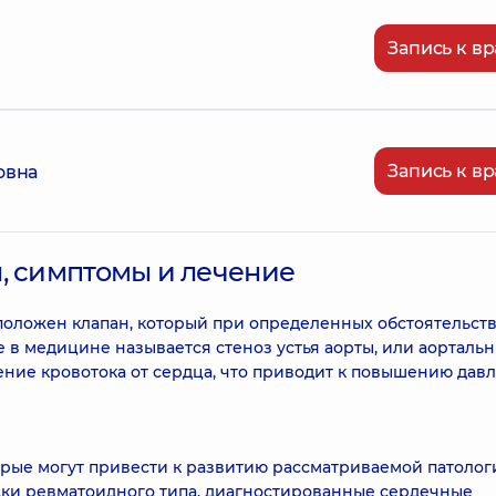
Запись к вр
Запись к вр
овна
, симптомы и лечение
оложен клапан, который при определенных обстоятельст
е в медицине называется стеноз устья аорты, или аорталь
ение кровотока от сердца, что приводит к повышению дав
рые могут привести к развитию рассматриваемой патологи
дки ревматоидного типа, диагностированные сердечные