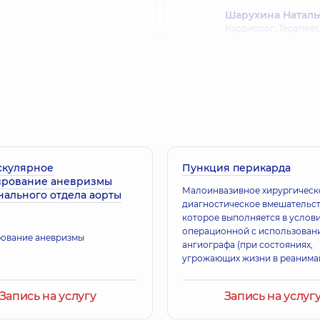
Шарухина Наталь
Кардиолог; Терапевт
Крапивнер Мари
Терапевт; Кардиолог
Бородина Елена
скулярное
Пункция перикарда
Врач общей практики
ирование аневризмы
ерапевт,
18 лет опыта
Гастроэнтеролог; Ди
Малоинвазивное хирургическ
ального отдела аорты
диагностическое вмешательст
которое выполняется в услов
операционной с использован
Поярков Евгений
ование аневризмы
ангиографа (при состояниях,
Кардиолог; Врач ул
лог,
40 лет опыта
угрожающих жизни в реанима
диагностики; Сомно
местной анестезией или в/в а
(по необходимости) для диаг
Запись на услугу
Запись на услуг
или дренирования полости пе