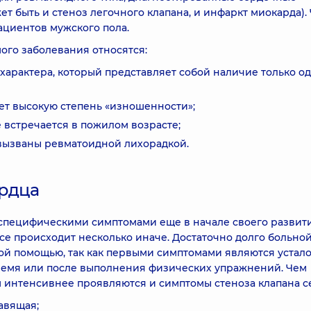
жет быть и стеноз легочного клапана, и инфаркт миокарда).
ациентов мужского пола.
го заболевания относятся:
характера, который представляет собой наличие только о
ет высокую степень «изношенности»;
 встречается в пожилом возрасте;
 вызваны ревматоидной лихорадкой.
ердца
специфическими симптомами еще в начале своего развития
все происходит несколько иначе. Достаточно долго больно
 помощью, так как первыми симптомами являются устало
ремя или после выполнения физических упражнений. Чем
м интенсивнее проявляются и симптомы стеноза клапана с
авящая;