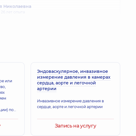
я Николаевна
,
26 лет опыта
на Михайловна
; Эндокринолог,
39 лет опыта
 Александровна
Эндоваскулярное, инвазивное
 - семейный врач; Врач ультразвуковой диагностики;
измерение давления в камерах
етолог; Терапевт,
24 лет опыта
ое или
сердца, аорте и легочной
во,
артерии
иях
ием
 Сергеевич
Инвазивное измерение давления в
сердце, аорте и легочной артерии
ьтразвуковой диагностики; Врач функциональной
ции) под
лог,
16 лет опыта
нестезией
ностики
у
Запись на услугу
рикарда.