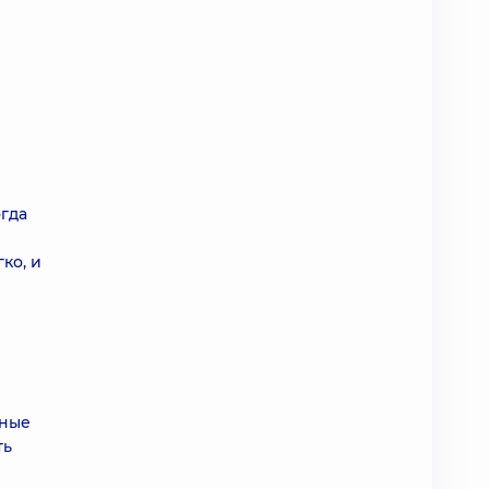
огда
ко, и
чные
ть