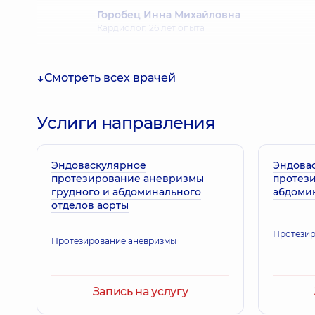
Горобец Инна Михайловна
Кардиолог,
26 лет опыта
Смотреть всех врачей
Левада Ирина Николаевна
Терапевт; Кардиолог; Ревматолог,
28 лет опыта
Услиги направления
Эндоваскулярное
Музыченко Светлана Викторовна
Эндова
протезирование аневризмы
протез
Кардиолог; Врач ультразвуковой диагностики; Т
грудного и абдоминального
абдомин
отделов аорты
Протезир
Поярков Сергей Александрович
Протезирование аневризмы
Терапевт; Аллерголог; Гастроэнтеролог; Кардио
Запись на услугу