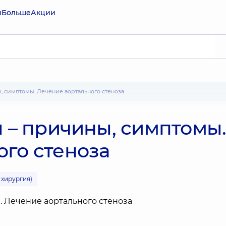
ы
Больше
Акции
ны, симптомы. Лечение аортального стеноза
ы – причины, симптомы
ого стеноза
 хирургия)