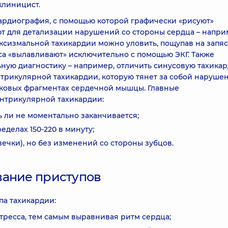
клиницист.
кардиография, с помощью которой графически «рисуют»
т для детализации нарушений со стороны сердца – напри
сизмальной тахикардии можно уловить, пощупав на запяс
иса «вылавливают» исключительно с помощью ЭКГ. Также
ую диагностику – например, отличить синусовую тахикар
трикулярной тахикардии, которую тянет за собой наруше
ковых фрагментах сердечной мышцы. Главные
нтрикулярной тахикардии:
ть ли не моментально заканчивается;
делах 150-220 в минуту;
вечки), но без изменений со стороны зубцов.
вание приступов
па тахикардии:
тресса, тем самым выравнивая ритм сердца;