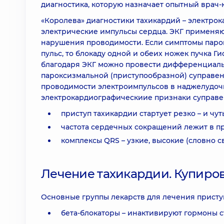
диагностика, которую назначает опытный врач-
«Королева» диагностики тахикардий – электро
электрические импульсы сердца. ЭКГ применяю
нарушения проводимости. Если симптомы парок
пульс, то блокаду одной и обеих ножек пучка Г
благодаря ЭКГ можно провести дифференциальн
пароксизмальной (приступообразной) суправен
проводимости электроимпульсов в наджелудоч
электрокардиографическиие признаки суправе
приступ тахикардии стартует резко – и чу
частота сердечных сокращений лежит в пре
комплексы QRS – узкие, высокие (словно с
Лечение тахикардии. Купиро
Основные группы лекарств для лечения присту
бета-блокаторы – инактивируют гормоны с