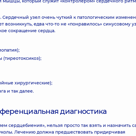
й мышцы, который служит «контролером» сердечного ритм
 Сердечный узел очень чуткий к патологическим измене
 возникнуть, едва что-то не «понравилось» синусовому уз
кое сокращение сердца.
опатия);
 (тиреотоксикоз);
ойные хирургические);
а и так далее.
фференциальная диагностика
ем сердцебиения», нельзя просто так взять и назначить 
 уколы. Лечению должна предшествовать придирчивая