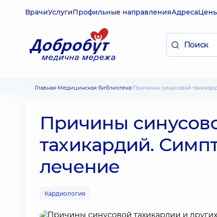
Врачи
Услуги
Профильные направления
Адреса
Цен
Главная
Медицинская библиотека
Причины синусовой тахикар
Причины синусово
тахикардий. Симпт
лечение
Кардиология