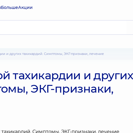
ы
Больше
Акции
дии и других тахикардий. Симптомы, ЭКГ-признаки, лечение
й тахикардии и други
омы, ЭКГ-признаки,