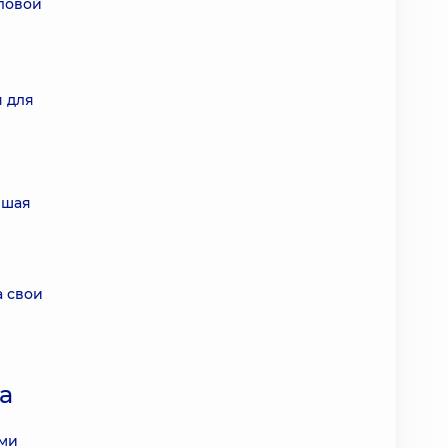
ловой
я для
ешая
а свои
а
ими