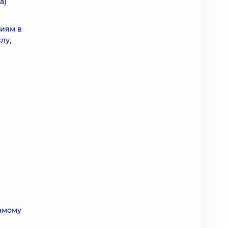
а)
ниям в
лу,
самому