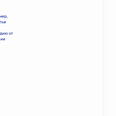
мер,
тье
дию от
ние