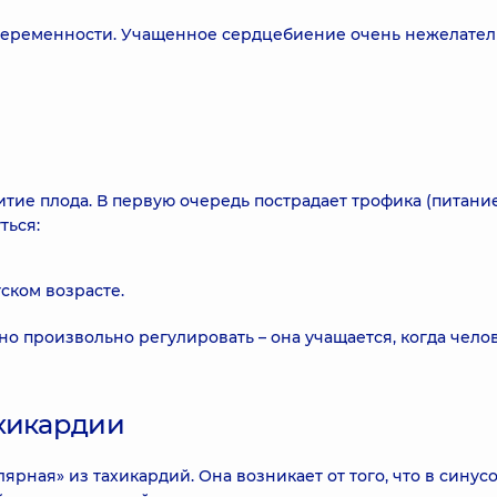
 беременности. Учащенное сердцебиение очень нежелате
итие плода. В первую очередь пострадает трофика (питани
ться:
ском возрасте.
о произвольно регулировать – она учащается, когда чело
ахикардии
лярная» из тахикардий. Она возникает от того, что в синус