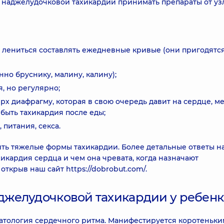
 наджелудочковой тахикардии принимать препараты от уз
е лениться составлять ежедневные кривые (они пригодятс
нно бруснику, малину, калину);
, но регулярно;
ерх диафрагму, которая в свою очередь давит на сердце, м
и быть тахикардия после еды;
 питания, секса.
ить тяжелые формы тахикардии. Более детальные ответы н
икардия сердца и чем она чревата, когда назначают
открыв наш сайт https://dobrobut.com/.
желудочковой тахикардии у ребенк
 патология сердечного ритма. Манифестируется коротеньк