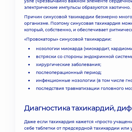
узле (чрезвычайно важном элементе сердечно
электрические импульсы образуются хаотично.
Причин синусовой тахикардии безмерно много.
организме. Поэтому синусовая тахикардия может
который, собственно, и обеспечивает ритмичес
«Провокаторы» синусовой тахикардии:
нозологии миокарда (миокардит, кардиоми
встряски со стороны эндокринной системы
хирургические заболевания;
послеоперационный период;
инфекционные нозологии (в том числе гн
последствия травматизации головного мозг
Диагностика тахикардий, ди
Даже если тахикардия кажется «просто учащени
себе таблетки от предсердной тахикардии или