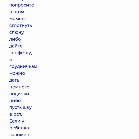
попросите
в этом
момент
сглотнуть
слюну
либо
дайте
конфетку,
а
грудничкам
можно
дать
немного
водички
либо
пустышку
в рот.
Если у
ребенка
заложен