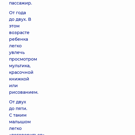
пассажир.
От года
до двух. В
этом
возрасте
ребенка
легко
увлечь
просмотром
мультика,
красочной
книжкой
или
рисованием.
От двух
до пяти.
С таким
малышом
легко