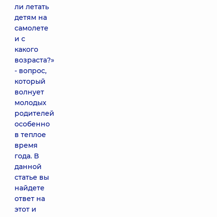
ли летать
детям на
самолете
и с
какого
возраста?»
- вопрос,
который
волнует
молодых
родителей
особенно
в теплое
время
года. В
данной
статье вы
найдете
ответ на
этот и