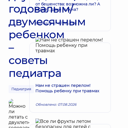
от бешенства: возможна ли? А
годовалым/
может, даже нужна?
двумесячным
Обновлено: 07.08.2026
ребенком
–
советы
педиатра
Нам не страшен перелом!
Педиатрия
Помощь ребенку при травмах
Обновлено: 07.08.2026