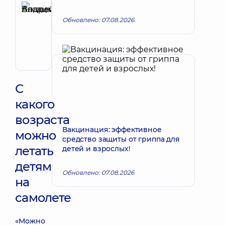
Басацкий
Обновлено: 07.08.2026
Запись к врачу
Андрей
Владимирович
Хирург
эндоваскулярный
С
какого
возраста
Вакцинация: эффективное
можно
средство защиты от гриппа для
летать
детей и взрослых!
детям
Обновлено: 07.08.2026
на
самолете
«Можно