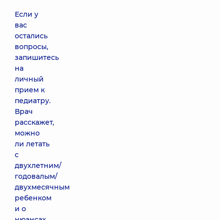
Если у
вас
остались
вопросы,
запишитесь
на
личный
прием к
педиатру.
Врач
расскажет,
можно
ли летать
с
двухлетним/
годовалым/
двухмесячным
ребенком
и о
нюансах