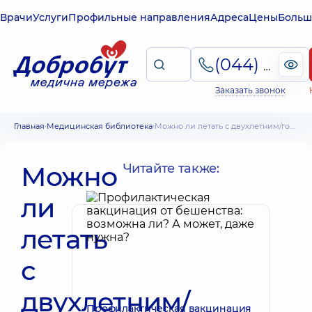
Врачи
Услуги
Профильные направления
Адреса
Цены
Больш
(044) 495-2-888
Заказать звонок
Главная
Медицинская библиотека
Можно ли летать с двухлетним/годовалым/двумесячным ребенком – советы педиатра
Можно
Читайте также:
ли
летать
с
двухлетним/
Профилактическая вакцинация