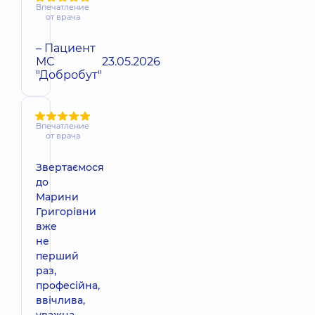
Впечатление
от врача
– Пациент
МС
23.05.2026
"Добробут"
Впечатление
от врача
Звертаємося
до
Марини
Григорівни
вже
не
перший
раз,
професійна,
ввічлива,
уважна.