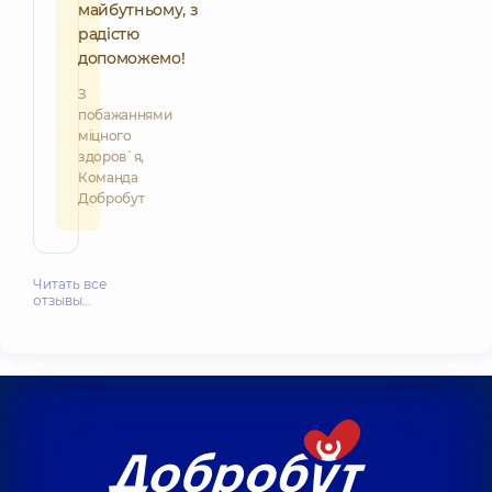
майбутньому, з
радістю
допоможемо!
З
побажаннями
міцного
здоров`я,
Команда
Добробут
Читать все
отзывы…