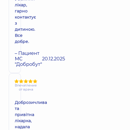
лікар,
гарно
контактує
з
дитиною.
Все
добре.
– Пациент
МС
20.12.2025
"Добробут"
Впечатление
от врача
Доброзичлива
та
привітна
лікарка,
надала