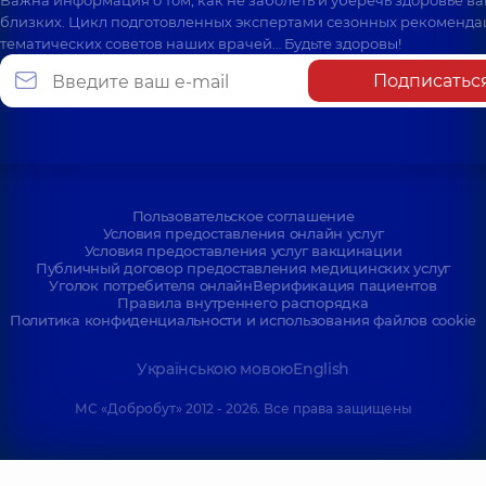
близких. Цикл подготовленных экспертами сезонных рекоменда
тематических советов наших врачей… Будьте здоровы!
Подписатьс
Пользовательское соглашение
Условия предоставления онлайн услуг
Условия предоставления услуг вакцинации
Публичный договор предоставления медицинских услуг
Уголок потребителя онлайн
Верификация пациентов
Правила внутреннего распорядка
Политика конфиденциальности и использования файлов cookie
Українською мовою
English
МС «Добробут» 2012 - 2026. Все права защищены