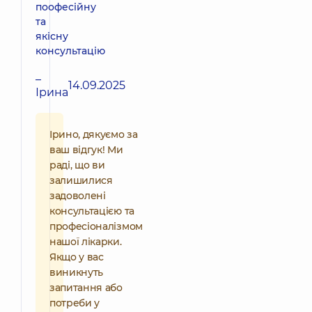
поофесійну
та
якісну
консультацію
–
14.09.2025
Ірина
Ірино, дякуємо за
ваш відгук! Ми
раді, що ви
залишилися
задоволені
консультацією та
професіоналізмом
нашої лікарки.
Якщо у вас
виникнуть
запитання або
потреби у