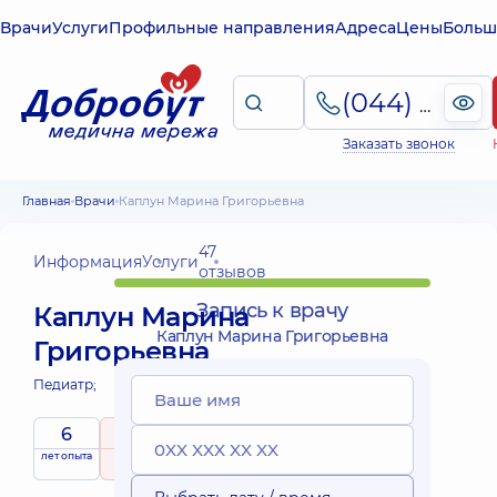
Врачи
Услуги
Профильные направления
Адреса
Цены
Больш
(044) 495-2-888
Заказать звонок
Главная
Врачи
Каплун Марина Григорьевна
47
Информация
Услуги
отзывов
Запись к врачу
Каплун Марина
Каплун Марина Григорьевна
Григорьевна
Педиатр;
6
4.9
/ 5
лет опыта
рейтинг
на основе
принимает
47 отзывов
детей