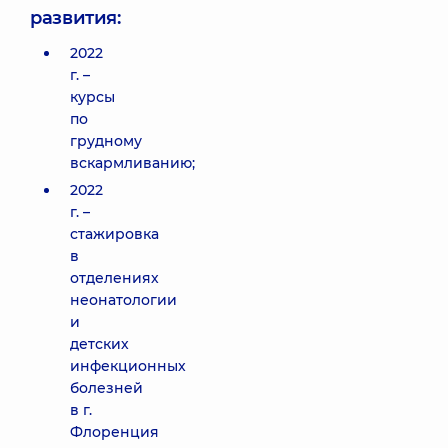
развития:
2022
г. –
курсы
по
грудному
вскармливанию;
2022
г. –
стажировка
в
отделениях
неонатологии
и
детских
инфекционных
болезней
в г.
Флоренция