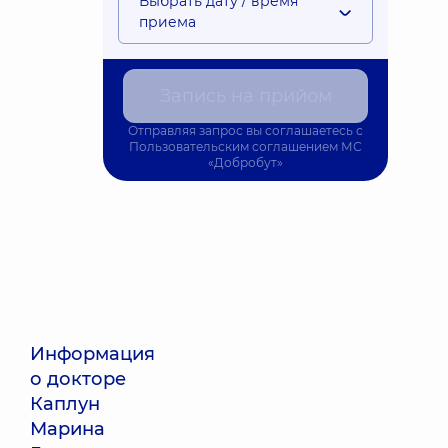
Выбрать дату / время
приема
Запись на прийом
Отправляя запрос вы соглашаетесь с
Пользовательским соглашением
МС
«Добробут»
Информация
о докторе
Каплун
Марина