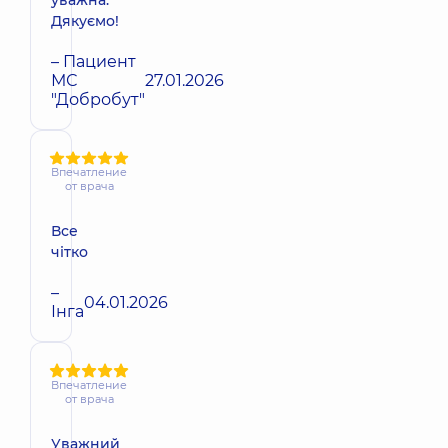
Дякуємо!
– Пациент
МС
27.01.2026
"Добробут"
Впечатление
от врача
Все
чітко
–
04.01.2026
Інга
Впечатление
от врача
Уважний