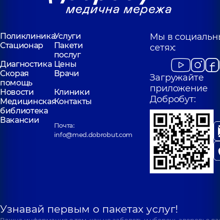
Поликлиника
Услуги
Мы в социальн
Стационар
Пакети
сетях:
послуг
Диагностика
Цены
Скорая
Врачи
Загружайте
помощь
приложение
Новости
Клиники
Добробут:
Медицинская
Контакты
библиотека
Вакансии
Почта:
info@med.dobrobut.com
Узнавай первым о пакетах услуг!
Важна информация о том, как не заболеть и уберечь здоровье в