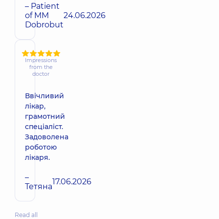
– Patient
of MM
24.06.2026
Dobrobut
Impressions
from the
doctor
Ввічливий
лікар,
грамотний
спеціаліст.
Задоволена
роботою
лікаря.
–
17.06.2026
Тетяна
Read all