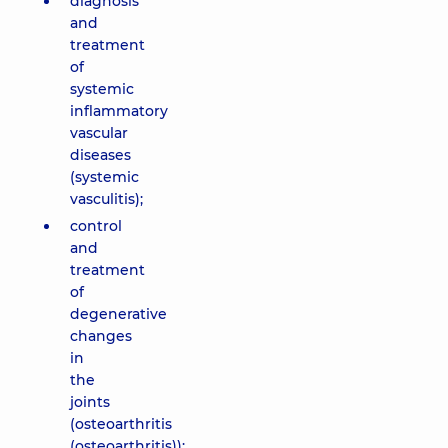
diagnosis
and
treatment
of
systemic
inflammatory
vascular
diseases
(systemic
vasculitis);
control
and
treatment
of
degenerative
changes
in
the
joints
(osteoarthritis
(osteoarthritis));