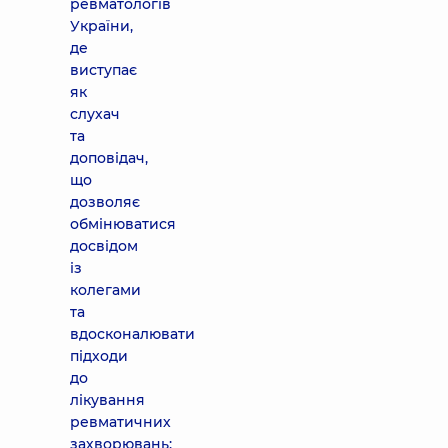
ревматологів
України,
де
виступає
як
слухач
та
доповідач,
що
дозволяє
обмінюватися
досвідом
із
колегами
та
вдосконалювати
підходи
до
лікування
ревматичних
захворювань;