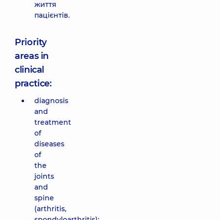
життя
пацієнтів.
Priority
areas in
clinical
practice:
diagnosis
and
treatment
of
diseases
of
the
joints
and
spine
(arthritis,
spondyloarthritis);