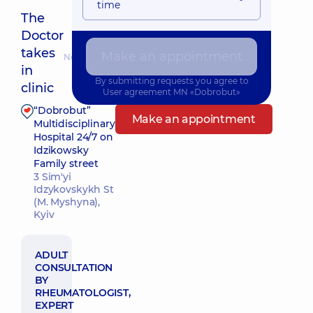
time
The
Doctor
takes
Make an appointment
Nearest pickup time: 12.08.2026 17:00
in
By submitting requests you agree to
clinic
User agreement
MN «Dobrobut»
“Dobrobut”
Make an appointment
Multidisciplinary
Hospital 24/7 on
Idzikowsky
Family street
3 Sim'yi
Idzykovskykh St
(M. Myshyna),
Kyiv
ADULT
CONSULTATION
BY
RHEUMATOLOGIST,
EXPERT