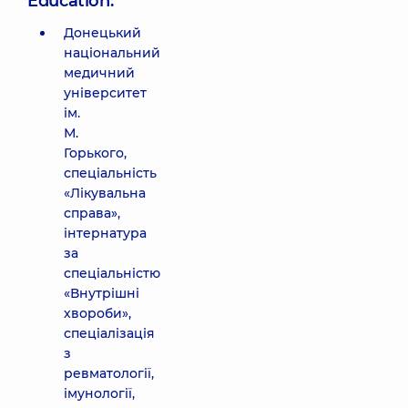
Education:
Донецький
національний
медичний
університет
ім.
М.
Горького,
спеціальність
«Лікувальна
справа»,
інтернатура
за
спеціальністю
«Внутрішні
хвороби»,
спеціалізація
з
ревматології,
імунології,