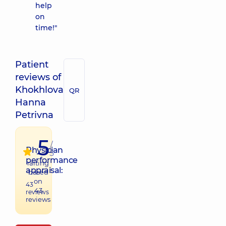
help
on
time!"
Patient
reviews of
Khokhlova
QR
Hanna
Petrivna
5
/
Physician
5
performance
raiting
appraisal:
based
on
43
43
reviews
reviews