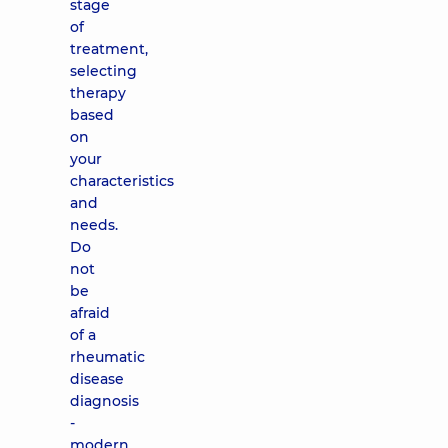
stage
of
treatment,
selecting
therapy
based
on
your
characteristics
and
needs.
Do
not
be
afraid
of a
rheumatic
disease
diagnosis
-
modern