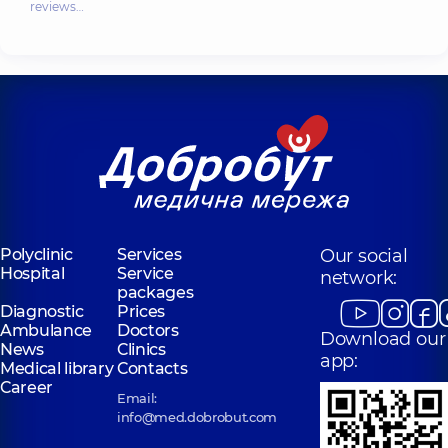
reviews…
Polyclinic
Services
Our social
Hospital
Service
network:
packages
Diagnostic
Prices
Ambulance
Doctors
Download our
News
Clinics
app:
Medical library
Contacts
Career
Email:
info@med.dobrobut.com