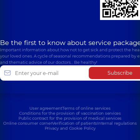
Be the first to know about service package
Important information about how not to get sick and protect the heal
your loved ones. A cycle of seasonal recommendations prepared by e
and thematic advice of our doctors… Be healthy!
Subscribe
User agreement
Terms of online services
Conditions for the provision of vaccination services
Public contract for the provision of medical services
Online consumer corner
Verification of patients
Internal regulations
Privacy and Cookie Policy