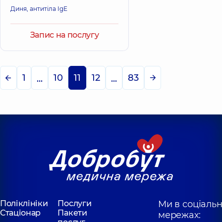
Диня, антитіла IgE
Запис на послугу
1
10
11
12
83
...
...
Поліклініки
Послуги
Ми в соціаль
Стаціонар
Пакети
мережах: