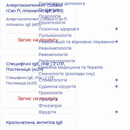
Паліативна допомога
Алергокомпонент Собаки
Педіатрія
rCan f1, ліпокалін, IgE (e101)
Подологiя
Алергокомпонент Собаки rCan f1,
Проктологія
ліпокалін, IgE (e101)
Психічне здоров'я
Пульмонологія
Запис на послугу
Реабілітація та відновне лікування
Реаніматологія
Ревматологія
Репродуктологія
Специфічні IgE, rPar j 2 LTP,
Сімейна медицина та Терапія
Постениця (w211)
Сомнологія (розлади сну)
Специфічні IgE, rPar j 2 LTP,
Стоматологія
Постениця (w211)
Судинна хірургія
Трихологія
Запис на послугу
Урологія
Фтизіатрія
Хірургія
Крольчатина, антитіла IgE