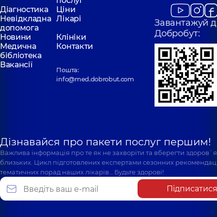
послуг
Діагностика
Ціни
Невідкладна
Лікарі
Завантажуй д
допомога
Добробут:
Новини
Клініки
Медична
Контакти
бібліотека
Вакансії
Пошта:
info@med.dobrobut.com
Дізнавайся про пакети послуг першим!
Важлива інформація про те як не захворіти та вберегти здоров`
близьких. Цикл підготовлених експертами сезонних рекомендаці
тематичних порад наших лікарів… Будьте здорові!
Підписатис