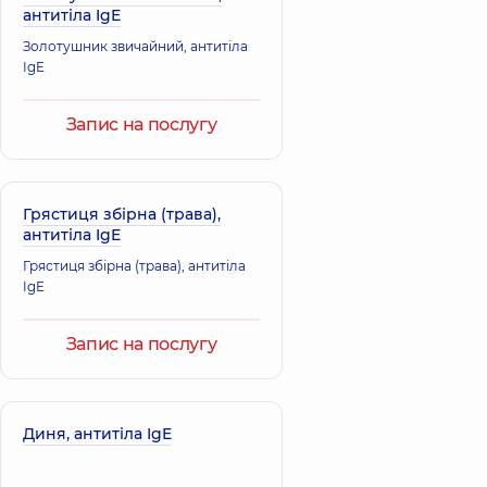
антитіла IgE
Золотушник звичайний, антитіла
IgE
Запис на послугу
Грястиця збірна (трава),
антитіла IgE
Грястиця збірна (трава), антитіла
IgE
Запис на послугу
Диня, антитіла IgE