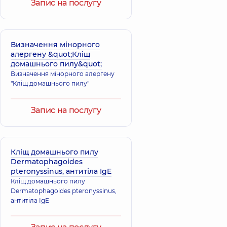
Запис на послугу
Визначення мінорного
алергену &quot;Кліщ
домашнього пилу&quot;
Визначення мінорного алергену
"Кліщ домашнього пилу"
Запис на послугу
Кліщ домашнього пилу
Dermatophagoides
pteronyssinus, антитіла IgE
Кліщ домашнього пилу
Dermatophagoides pteronyssinus,
антитіла IgE