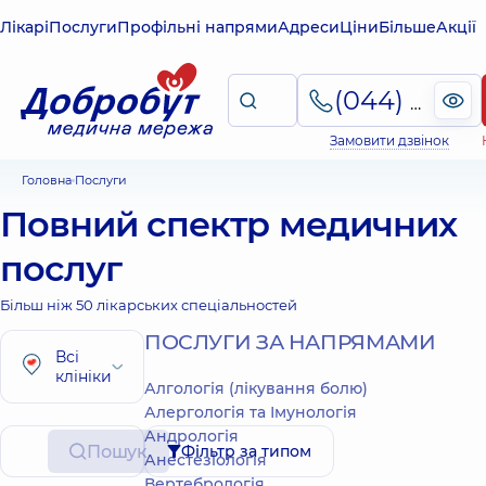
Лікарі
Послуги
Профільні напрями
Адреси
Ціни
Більше
Акції
(044) 495-2-888
Замовити дзвінок
Головна
Послуги
Повний спектр медичних
послуг
Більш ніж 50 лікарських спеціальностей
ПОСЛУГИ ЗА НАПРЯМАМИ
Всі
клініки
Алгологія (лікування болю)
Алергологія та Імунологія
Андрологія
Пошук
Фільтр за типом
Анестезіологія
Вертебрологія