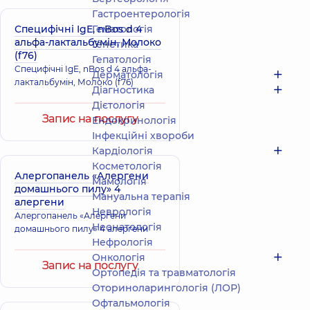
Гастроентерологія
Специфічні IgE, nBos d 4
Гематологія
альфа-лактальбумін, Молоко
Генетика
(f76)
Гепатологія
Специфічні IgE, nBos d 4 альфа-
Дерматологія
лактальбумін, Молоко (f76)
Діагностика
Дієтологія
Запис на послугу
Ендокринологія
Інфекційні хвороби
Кардіологія
Косметологія
Алергопанель «Алергени
Мамологія
домашнього пилу» 4
Мануальна терапія
алергени
Неврологія
Алергопанель «Алергени
Неонатологія
домашнього пилу» 4 алергени
Нефрологія
Онкологія
Запис на послугу
Ортопедія та травматологія
Оториноларингологія (ЛОР)
Офтальмологія