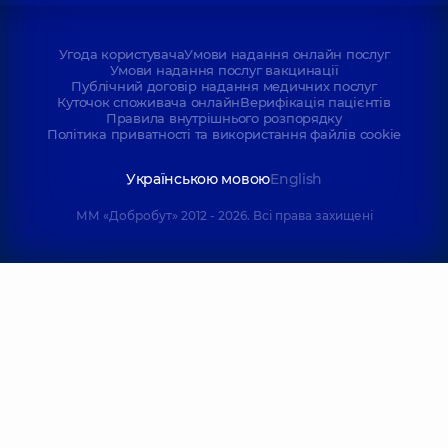
Угода користувача
Умови надання онлайн послуг
Умови надання послуг вакцинації
Публічний договір надання медичних послуг
Куточок споживача онлайн
Верифікація пацієнтів
Правила внутрішнього розпорядку
Політика приватності та використання файлів cookie
Українською мовою
English
ММ «Добробут» 2012 - 2026. Всі права захищені