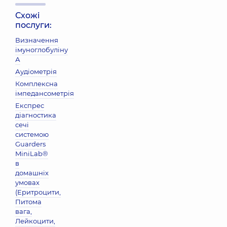
Схожі
послуги:
Визначення
імуноглобуліну
А
Аудіометрія
Комплексна
імпедансометрія
Експрес
діагностика
сечі
системою
Guarders
MiniLab®
в
домашніх
умовах
(Еритроцити,
Питома
вага,
Лейкоцити,