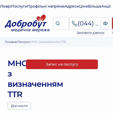
Лікарі
Послуги
Профільні напрями
Адреси
Ціни
Більше
Акції
(044) 495-2-888
Замовити дзвінок
Головна
Послуги
МНС з визначенням TTR
МНС
Запис на послугу
з
визначенням
TTR
Діагности