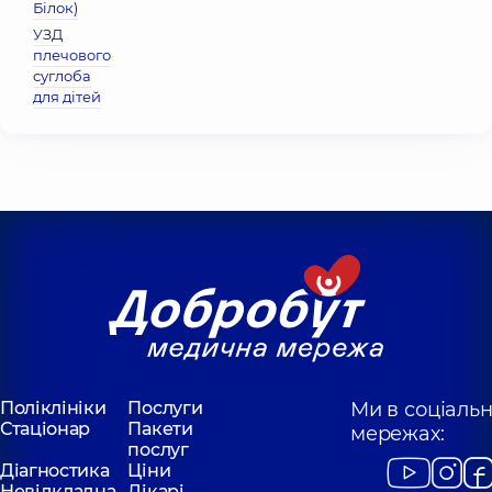
Бiлок)
УЗД
плечового
суглоба
для дітей
Поліклініки
Послуги
Ми в соціаль
Стаціонар
Пакети
мережах:
послуг
Діагностика
Ціни
Невідкладна
Лікарі