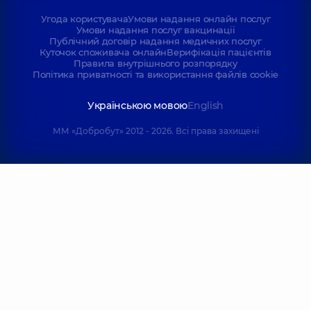
Угода користувача
Умови надання онлайн послуг
Умови надання послуг вакцинації
Публічний договір надання медичних послуг
Куточок споживача онлайн
Верифікація пацієнтів
Правила внутрішнього розпорядку
Політика приватності та використання файлів cookie
Українською мовою
English
ММ «Добробут» 2012 - 2026. Всі права захищені