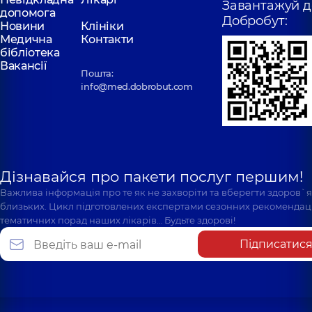
Завантажуй д
допомога
Добробут:
Новини
Клініки
Медична
Контакти
бібліотека
Вакансії
Пошта:
info@med.dobrobut.com
Дізнавайся про пакети послуг першим!
Важлива інформація про те як не захворіти та вберегти здоров`
близьких. Цикл підготовлених експертами сезонних рекомендаці
тематичних порад наших лікарів… Будьте здорові!
Підписатис