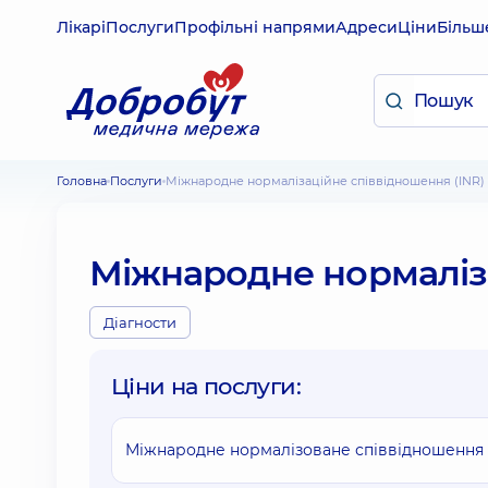
Лікарі
Послуги
Профільні напрями
Адреси
Ціни
Більш
Головна
Послуги
Міжнародне нормалізаційне співвідношення (INR)
Міжнародне нормаліза
Діагности
Ціни на послуги:
Міжнародне нормалізоване співвідношення 