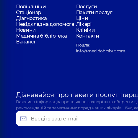
Поліклініки
Послуги
Стаціонар
Пакети послуг
Діагностика
Ціни
Невідкладна допомога
Лікарі
Новини
Клініки
Медична бібліотека
Контакти
Вакансії
Пошта:
info@med.dobrobut.com
Дізнавайся про пакети послуг пер
Важлива інформація про те як не захворіти та вберегти 
рекомендацій та тематичних порад наших лікарів… Будьте