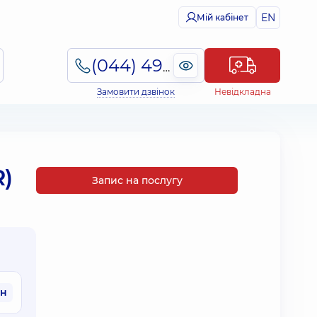
EN
Мій кабінет
(044) 495-2-888
Замовити дзвінок
Невідкладна
)
Запис на послугу
рн