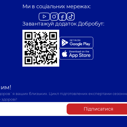
Ми в соціальних мережах:
Завантажуй додаток Добробут:
шим!
здоров`я ваших близьких. Цикл підготовлених експертами сезонн
 здорові!
Підписатися