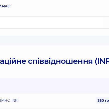
е
Акції
ційне співвідношення (INR
(МНС, INR)
380 г