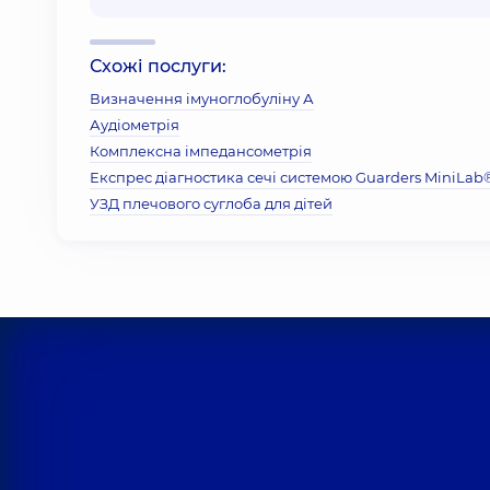
Схожі послуги:
Визначення імуноглобуліну А
Аудіометрія
Комплексна імпедансометрія
Експрес діагностика сечі системою Guarders MiniLab
УЗД плечового суглоба для дітей