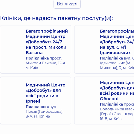
Всі лікарі
років досвіду
Клініки, де надають пакетну послугу(и):
Михальнюк
Островський
Богдан
Олексій
Вікторович
Багатопрофільний
Багатопрофіл
Віталійович
Хірург;
Медичний Центр
Медичний Цен
Ендоскопіст;
Ендоскопіст,
14
«Добробут» 24/7
«Добробут» 24/
Хірург проктолог,
5
років досвіду
на просп. Миколи
на вул. Сім’ї
років досвіду
Бажана
Ідзиковських
Поліклініка
просп.
Поліклініка
вул. С
Миколи Бажана, 12-А,
Ідзиковських (М.
Миляновська
м. Київ
Мишина), 3, м. Киї
Анна Олегівна
Ендоскопіст,
16
років досвіду
Медичний Цен
Медичний Центр
«Добробут» дл
«Добробут» для
всієї родини н
всієї родини в
Оболоні
Ірпені
Поліклініка
прос
Поліклініка
вул.
Володимира Івас
Поезії (Грибоєдова),
(Героїв Сталінград
8-А, м. Ірпінь
16-В, м. Київ