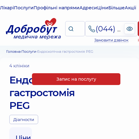
Лікарі
Послуги
Профільні напрями
Адреси
Ціни
Більше
Акції
(044) 495-2-888
Замовити дзвінок
Головна
Послуги
Ендоскопічна гастростомія PEG
4 клініки
Ендоскопічна
Запис на послугу
гастростомія
PEG
Діагности
Ціни