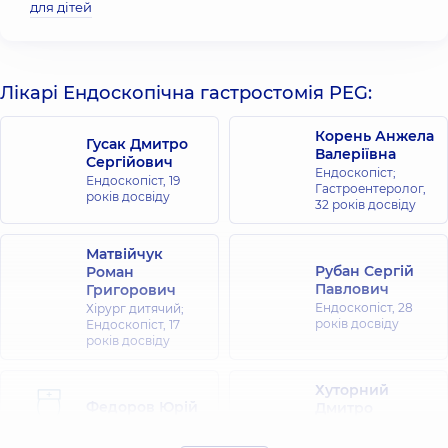
для дітей
Лікарі Ендоскопічна гастростомія PEG:
Корень Анжела
Гусак Дмитро
Валеріївна
Сергійович
Ендоскопіст;
Ендоскопіст,
19
Гастроентеролог,
років досвіду
32 років досвіду
Матвійчук
Рубан Сергій
Роман
Павлович
Григорович
Ендоскопіст,
28
Хірург дитячий;
років досвіду
Ендоскопіст,
17
років досвіду
Хуторний
Федоров Юрій
Дмитро
Борисович
Олегович
Ендоскопіст,
Ендоскопіст,
14