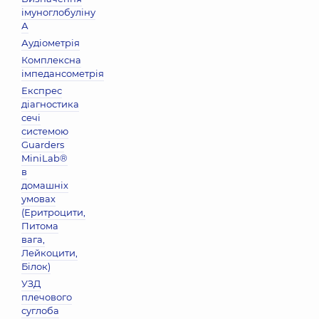
імуноглобуліну
А
Аудіометрія
Комплексна
імпедансометрія
Експрес
діагностика
сечі
системою
Guarders
MiniLab®
в
домашніх
умовах
(Еритроцити,
Питома
вага,
Лейкоцити,
Бiлок)
УЗД
плечового
суглоба