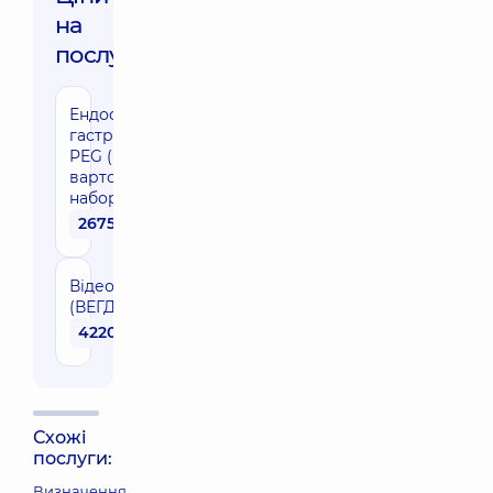
на
послуги:
Ендоскопічна
гастростомія
PEG (без
вартості
набору)
26750 грн
Відеоезофагогастродуоденоскопія
(ВЕГДСк)
4220 грн
Схожі
послуги:
Визначення