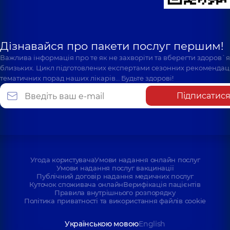
Дізнавайся про пакети послуг першим!
Важлива інформація про те як не захворіти та вберегти здоров`
близьких. Цикл підготовлених експертами сезонних рекомендаці
тематичних порад наших лікарів… Будьте здорові!
Підписатис
Угода користувача
Умови надання онлайн послуг
Умови надання послуг вакцинації
Публічний договір надання медичних послуг
Куточок споживача онлайн
Верифікація пацієнтів
Правила внутрішнього розпорядку
Політика приватності та використання файлів cookie
Українською мовою
English