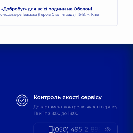
«Добробут» для всієї родини на Оболоні
олодимира Івасюка (Героїв Сталінграда), 16-В, м. Київ
Контроль якості сервісу
Департамент контролю якості сервісу
Пн-Пт з 8:00 до 18:00
(050) 495-2-888