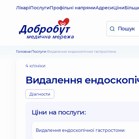
Лікарі
Послуги
Профільні напрями
Адреси
Ціни
Більш
Головна
Послуги
Видалення ендоскопічної гастростоми
4 клініки
Видалення ендоскопіч
Діагности
Ціни на послуги:
Видалення ендоскопічної гастростоми