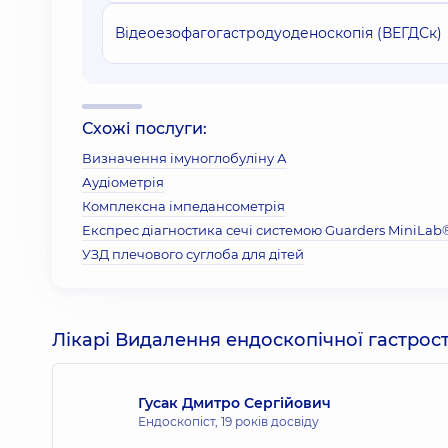
Відеоезофагогастродуоденоскопія (ВЕГДСк)
Схожі послуги:
Визначення імуноглобуліну А
Аудіометрія
Комплексна імпедансометрія
Експрес діагностика сечі системою Guarders MiniLab
УЗД плечового суглоба для дітей
Лікарі Видалення ендоскопічної гастрос
Гусак Дмитро Сергійович
Ендоскопіст,
19 років досвіду