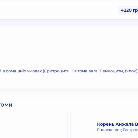
4220 г
® в домашніх умовах (Еритроцити, Питома вага, Лейкоцити, Бiлок)
томи:
Корень Анжела В
Ендоскопіст; Гастро