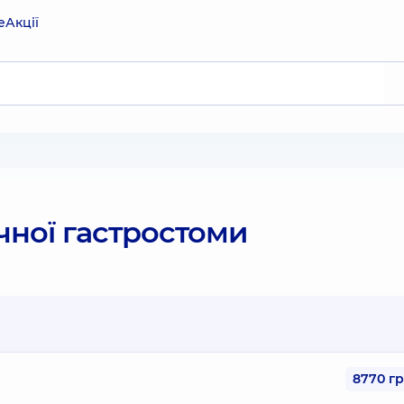
е
Акції
ної гастростоми
8770 г