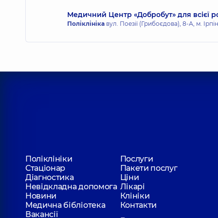
Медичний Центр «Добробут» для всієї р
Поліклініка
вул. Поезії (Грибоєдова), 8-А, м. Ірпі
Поліклініки
Послуги
Стаціонар
Пакети послуг
Діагностика
Ціни
Невідкладна допомога
Лікарі
Новини
Клініки
Медична бібліотека
Контакти
Вакансії