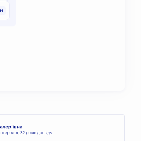
рн
алеріївна
ентеролог,
32 років досвіду