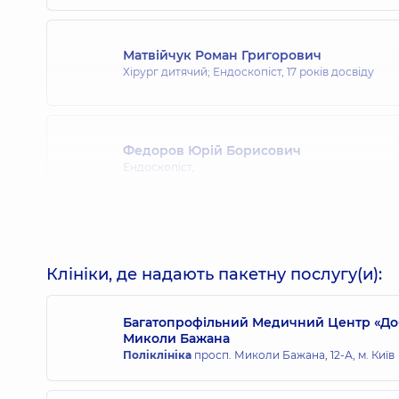
Матвійчук Роман Григорович
Хірург дитячий; Ендоскопіст,
17 років досвіду
Федоров Юрій Борисович
Ендоскопіст,
Михальнюк Богдан Вікторович
Хірург; Ендоскопіст; Хірург проктолог,
5 років до
Клініки, де надають пакетну послугу(и):
Багатопрофільний Медичний Центр «Доб
Миколи Бажана
Миляновська Анна Олегівна
Поліклініка
просп. Миколи Бажана, 12-А, м. Київ
Ендоскопіст,
16 років досвіду