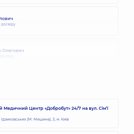
влович
в досвіду
о Олегович
 досвіду
ксій Віталійович
 досвіду
 Медичний Центр «Добробут» 24/7 на вул. Сім’ї
ї Ідзиковських (М. Мишина), 3, м. Київ