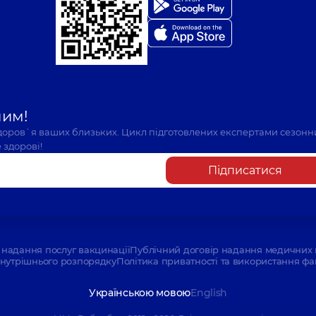
шим!
здоров`я ваших близьких. Цикл підготовлених експертами сезонн
 здорові!
Підписатися
надання послуг вакцинації
Публічний договір надання медичних 
нутрішнього розпорядку
Політика приватності та використання фа
Українською мовою
English