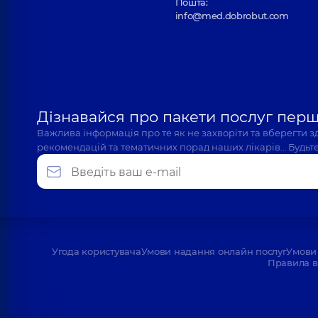
Пошта:
info@med.dobrobut.com
Дізнавайся про пакети послуг пер
Важлива інформація про те як не захворіти та вберегти 
рекомендацій та тематичних порад наших лікарів… Будьте
Угода користувача
Умови надання онлайн послуг
Умови 
Правила в