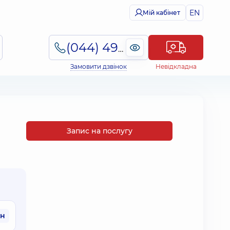
EN
Мій кабінет
(044) 495-2-888
Замовити дзвінок
Невідкладна
Запис на послугу
рн