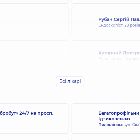
Рубан Сергій Па
Ендоскопіст,
28 рокі
Хуторний Дмитр
Ендоскопіст,
14 років
Всі лікарі
Островський Оле
свіду
Ендоскопіст,
14 років
робут» 24/7 на просп.
Багатопрофільний
Ідзиковських
Поліклініка
вул. Сім'