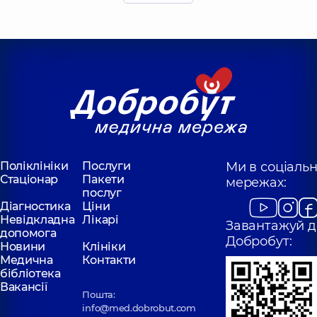
DDC для всієї
родини на
Оболоні
Поліклініка
просп.
Володимира
Івасюка (Героїв
Сталінграда), 16-В
Поліклініки
Послуги
Ми в соціаль
Стаціонар
Пакети
мережах:
послуг
Діагностика
Ціни
Невідкладна
Лікарі
Завантажуй д
допомога
Добробут:
Новини
Клініки
Медична
Контакти
бібліотека
Вакансії
Пошта:
info@med.dobrobut.com