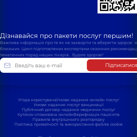
Дізнавайся про пакети послуг першим!
Важлива інформація про те як не захворіти та вберегти здоров`
близьких. Цикл підготовлених експертами сезонних рекомендаці
тематичних порад наших лікарів… Будьте здорові!
Підписатис
Угода користувача
Умови надання онлайн послуг
Умови надання послуг вакцинації
Публічний договір надання медичних послуг
Куточок споживача онлайн
Верифікація пацієнтів
Правила внутрішнього розпорядку
Політика приватності та використання файлів cookie