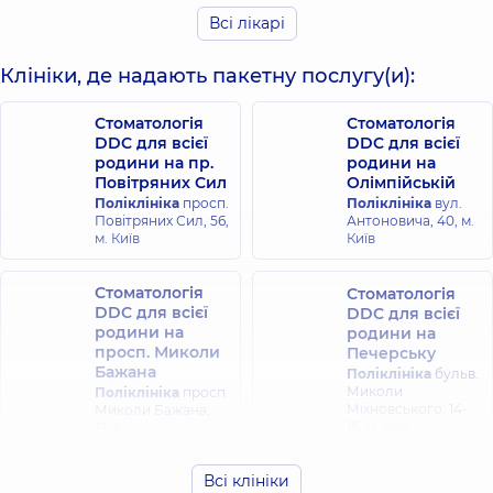
10 років досвіду
досвіду
Всі лікарі
Картавцев
Клініки, де надають пакетну послугу(и):
Станіслав
Сергійович
Стоматолог-
Стоматологія
Стоматологія
ортопед;
DDC для всієї
DDC для всієї
Стоматолог-хірург,
родини на пр.
родини на
10 років досвіду
Повітряних Сил
Олімпійській
Поліклініка
просп.
Поліклініка
вул.
Повітряних Сил, 56,
Антоновича, 40, м.
м. Київ
Київ
Стоматологія
Стоматологія
DDC для всієї
DDC для всієї
родини на
родини на
просп. Миколи
Печерську
Бажана
Поліклініка
бульв.
Миколи
Поліклініка
просп.
Міхновського, 14-
Миколи Бажана,
16, м. Київ
12-А
Всі клініки
Стоматологія