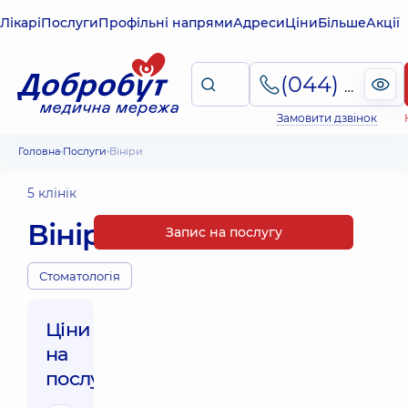
Лікарі
Послуги
Профільні напрями
Адреси
Ціни
Більше
Акції
(044) 495-2-888
Замовити дзвінок
Головна
Послуги
Вініри
5 клінік
Вініри
Запис на послугу
Стоматологія
Ціни
на
послуги: