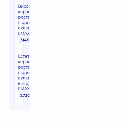
Високоестетична
керамічна
реставрація
(коронка/
вкладка/вінір)
EMAX/Cercon
31450 грн
Естетична
керамічна
реставрація
(коронка/
вкладка/
вінір)
EMAX/Cercon
27300 грн