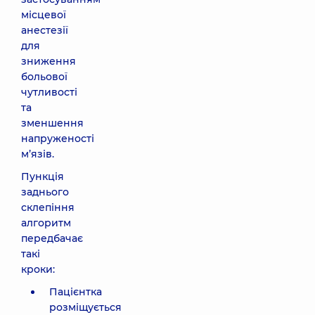
місцевої
анестезії
для
зниження
больової
чутливості
та
зменшення
напруженості
м’язів.
Пункція
заднього
склепіння
алгоритм
передбачає
такі
кроки:
Пацієнтка
розміщується