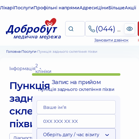
Лікарі
Послуги
Профільні напрями
Адреси
Ціни
Більше
Акції
(044) 495-2-888
Замовити дзвінок
Головна
Послуги
Пункція заднього склепіння піхви
2
Інформація
клініки
Запис на прийом
Пункція
Пункція заднього склепіння піхви
заднього
склепіння
піхви
Оберіть дату / час візиту
Діагности