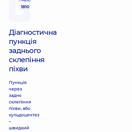
гінеколога
1810 грн
Діагностична
пункція
заднього
склепіння
піхви
Пункція
через
заднє
склепіння
піхви, або
кульдоцентез
–
швидкий