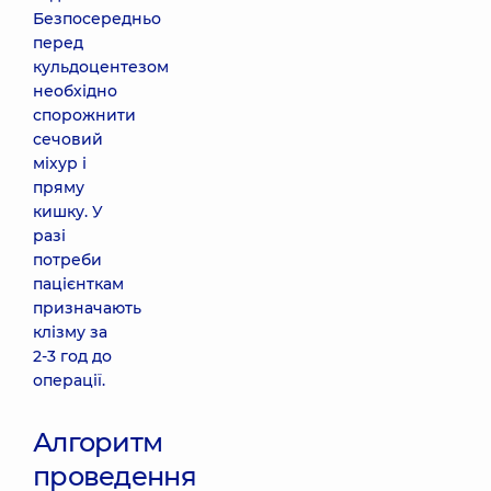
Безпосередньо
перед
кульдоцентезом
необхідно
спорожнити
сечовий
міхур і
пряму
кишку. У
разі
потреби
пацієнткам
призначають
клізму за
2-3 год до
операції.
Алгоритм
проведення