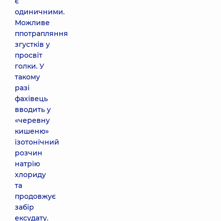
є
одиничними.
Можливе
ппотрапляння
згустків у
просвіт
голки. У
такому
разі
фахівець
вводить у
«черевну
кишеню»
ізотонічний
розчин
натрію
хлориду
та
продовжує
забір
ексудату.