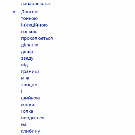
лапароскопа.
Довгою
тонкою
ін’єкційною
голкою
проколюється
ділянка
дещо
ззаду
від
границі
між
зводом
і
шийкою
матки.
Голка
вводиться
на
глибину