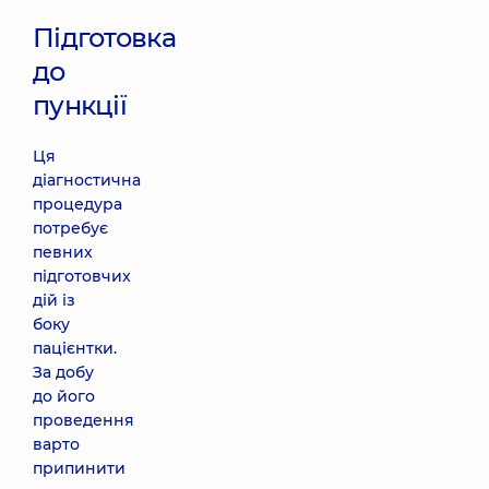
Підготовка
до
пункції
Ця
діагностична
процедура
потребує
певних
підготовчих
дій із
боку
пацієнтки.
За добу
до його
проведення
варто
припинити