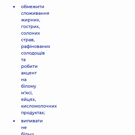
обмежити
споживання
жирних,
гострих,
солоних
страв,
рафінованих
солодощів
та
робити
акцент
на
білому
м’ясі,
яйцях,
кисломолочних
продуктах;
випивати
не
більш