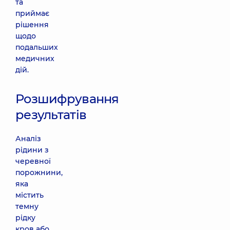
та
приймає
рішення
щодо
подальших
медичних
дій.
Розшифрування
результатів
Аналіз
рідини з
черевної
порожнини,
яка
містить
темну
рідку
кров або