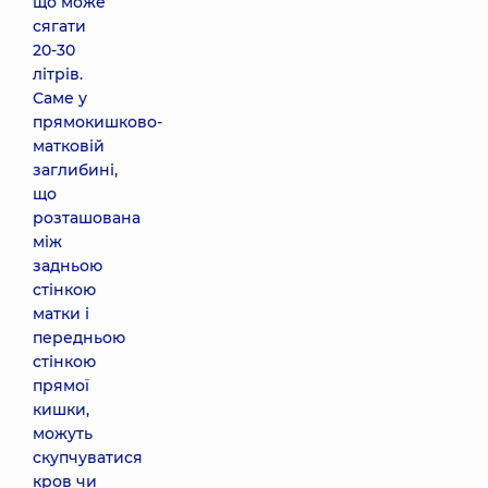
що може
сягати
20-30
літрів.
Саме у
прямокишково-
матковій
заглибині,
що
розташована
між
задньою
стінкою
матки і
передньою
стінкою
прямої
кишки,
можуть
скупчуватися
кров чи