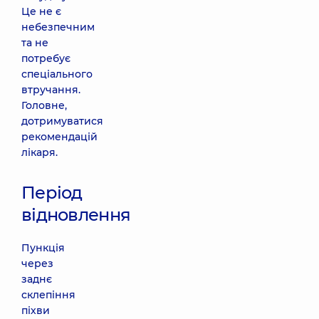
Це не є
небезпечним
та не
потребує
спеціального
втручання.
Головне,
дотримуватися
рекомендацій
лікаря.
Період
відновлення
Пункція
через
заднє
склепіння
піхви