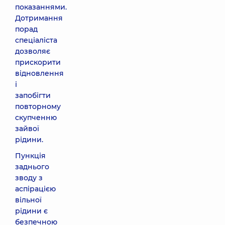
показаннями.
Дотримання
порад
спеціаліста
дозволяє
прискорити
відновлення
і
запобігти
повторному
скупченню
зайвої
рідини.
Пункція
заднього
зводу з
аспірацією
вільної
рідини
є
безпечною