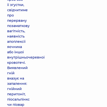
її згустки,
свідчитиме
про
перервану
позаматкову
вагітність,
наявність
апоплексії
яєчника
або іншої
внутрішньочеревної
кровотечі.
Виявлений
гній
вказує на
запалення:
гнійний
перитоніт,
піосальпінкс
чи піовар