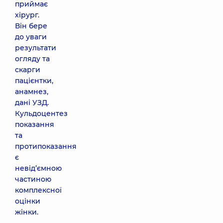
приймає
хірург.
Він бере
до уваги
результати
огляду та
скарги
пацієнтки,
анамнез,
дані УЗД.
Кульдоцентез
показання
та
протипоказання
є
невід’ємною
частиною
комплексної
оцінки
жінки.