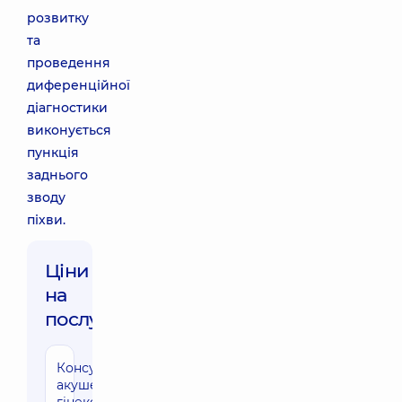
розвитку
та
проведення
диференційної
діагностики
виконується
пункція
заднього
зводу
піхви.
Ціни
на
послуги:
Консультація
акушера-