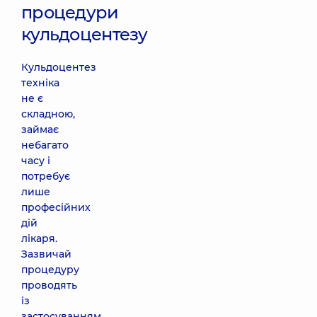
процедури
кульдоцентезу
Кульдоцентез
техніка
не є
складною,
займає
небагато
часу і
потребує
лише
професійних
дій
лікаря.
Зазвичай
процедуру
проводять
із
застосуванням