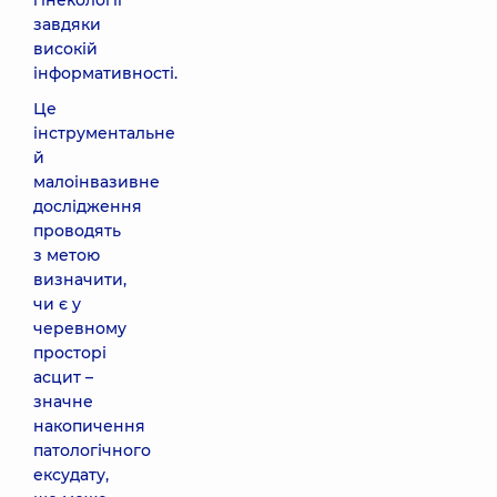
гінекології
завдяки
високій
інформативності.
Це
інструментальне
й
малоінвазивне
дослідження
проводять
з метою
визначити,
чи є у
черевному
просторі
асцит –
значне
накопичення
патологічного
ексудату,