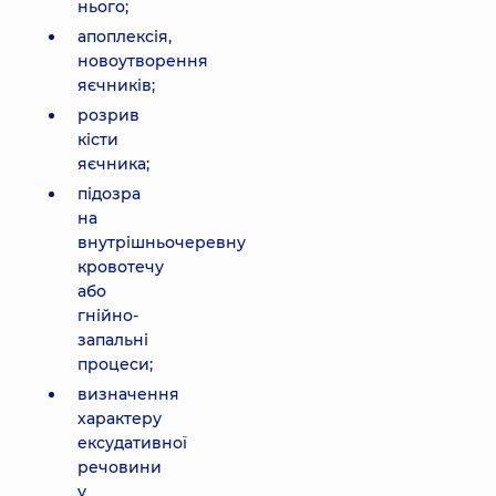
нього;
апоплексія,
новоутворення
яєчників;
розрив
кісти
яєчника;
підозра
на
внутрішньочеревну
кровотечу
або
гнійно-
запальні
процеси;
визначення
характеру
ексудативної
речовини
у