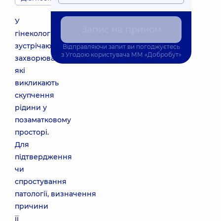
У
Запис на прийом
гінекології
зустрічаються
Відправляючи запит ви погоджуєтесь
з
Угодою користувача
ММ «Добробут»
захворювання,
які
викликають
скупчення
рідини у
позаматковому
просторі.
Для
підтвердження
чи
спростування
патології, визначення
причини
її