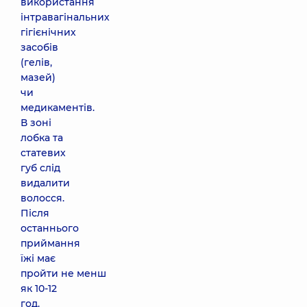
використання
інтравагінальних
гігієнічних
засобів
(гелів,
мазей)
чи
медикаментів.
В зоні
лобка та
статевих
губ слід
видалити
волосся.
Після
останнього
приймання
їжі має
пройти не менш
як 10-12
год.