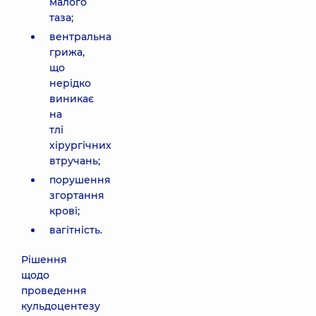
малого
таза;
вентральна
грижа,
що
нерідко
виникає
на
тлі
хірургічних
втручань;
порушення
згортання
крові;
вагітність.
Рішення
щодо
проведення
кульдоцентезу