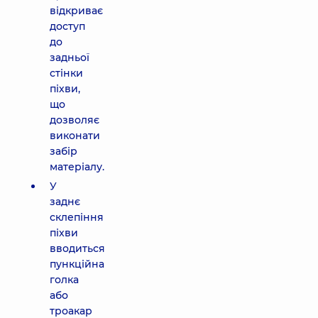
відкриває
доступ
до
задньої
стінки
піхви,
що
дозволяє
виконати
забір
матеріалу.
У
заднє
склепіння
піхви
вводиться
пункційна
голка
або
троакар