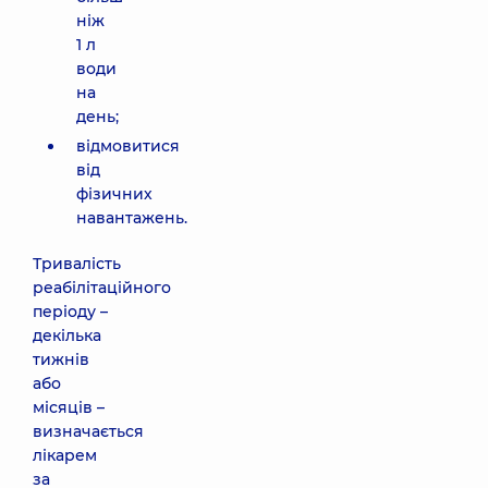
ніж
1 л
води
на
день;
відмовитися
від
фізичних
навантажень.
Тривалість
реабілітаційного
періоду –
декілька
тижнів
або
місяців –
визначається
лікарем
за