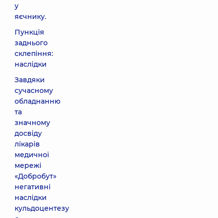
у
яєчнику.
Пункція
заднього
склепіння:
наслідки
Завдяки
сучасному
обладнанню
та
значному
досвіду
лікарів
медичної
мережі
«Добробут»
негативні
наслідки
кульдоцентезу