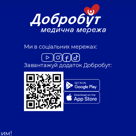
родини на Святошині
Медичний Центр 
Поліклініка
вул. Оле
родини на Позняках
Медичний Центр «
Ми в соціальних мережах:
Поліклініка
вул. Тата
Завантажуй додаток Добробут:
шим!