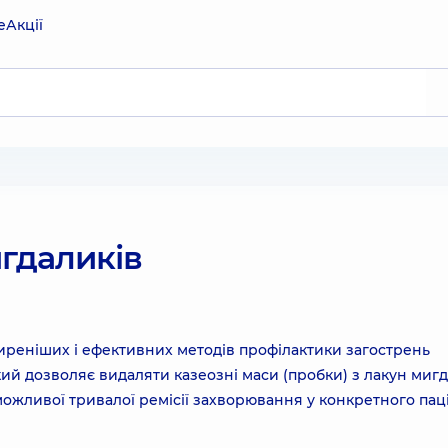
е
Акції
гдаликів
иреніших і ефективних методів профілактики загострень
ий дозволяє видаляти казеозні маси (пробки) з лакун мигд
жливої тривалої ремісії захворювання у конкретного паці