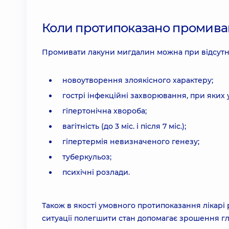
Коли протипоказано промива
Промивати лакуни мигдалин можна при відсутно
новоутворення злоякісного характеру;
гострі інфекційні захворювання, при яких 
гіпертонічна хвороба;
вагітність (до 3 міс. і після 7 міс.);
гіпертермія невизначеного генезу;
туберкульоз;
психічні розлади.
Також в якості умовного протипоказання лікарі
ситуації полегшити стан допомагає зрошення гл