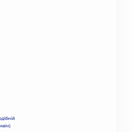
одібній
каїн)