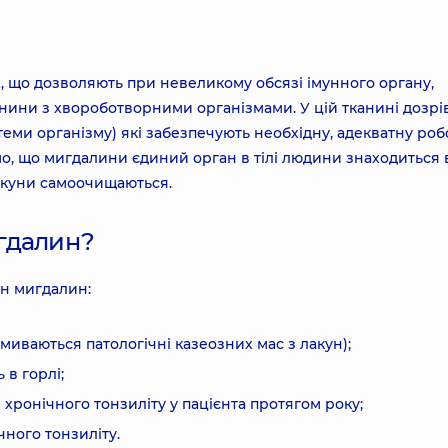
х, що дозволяють при невеликому обсязі імунного органу,
анини з хвороботворними організмами. У цій тканині дозрі
теми організму) які забезпечують необхідну, адекватну роб
мо, що мигдалини єдиний орган в тілі людини знаходиться в
лакуни самоочищаються.
гдалин?
ун мигдалин:
иваються патологічні казеозних мас з лакун);
в горлі;
хронічного тонзиліту у пацієнта протягом року;
чного тонзиліту.