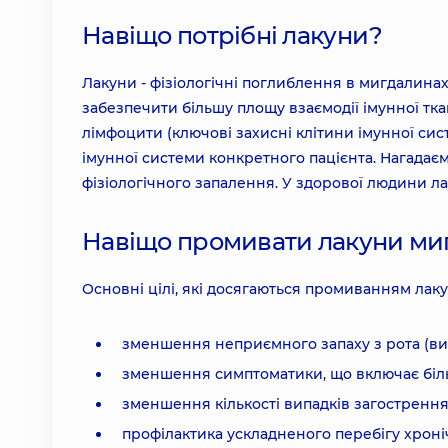
Навіщо потрібні лакуни?
Лакуни - фізіологічні поглиблення в мигдалина
забезпечити більшу площу взаємодії імунної тк
лімфоцити (ключові захисні клітини імунної сис
імунної системи конкретного пацієнта. Нагадає
фізіологічного запалення. У здорової людини 
Навіщо промивати лакуни ми
Основні цілі, які досягаються промиванням лак
зменшення неприємного запаху з рота (вим
зменшення симптоматики, що включає біль 
зменшення кількості випадків загострення 
профілактика ускладненого перебігу хроні