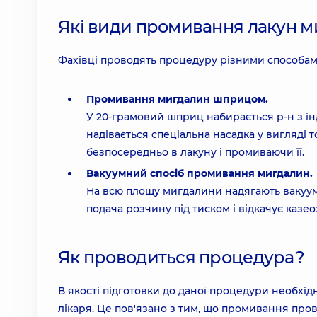
Які види промивання лакун м
Фахівці проводять процедуру різними способам
Промивання мигдалин шприцом.
У 20-грамовий шприц набирається р-н з ін
надівається спеціальна насадка у вигляді 
безпосередньо в лакуну і промиваючи її.
Вакуумний спосіб промивання мигдалин.
На всю площу мигдалини надягають вакуум
подача розчину під тиском і відкачує казео
Як проводиться процедура?
В якості підготовки до даної процедури необхід
лікаря. Це пов'язано з тим, що промивання про