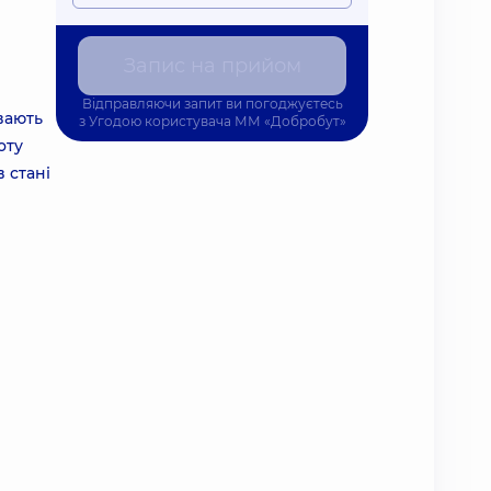
Запис на прийом
Відправляючи запит ви погоджуєтесь
вають
з
Угодою користувача
ММ «Добробут»
оту
 стані