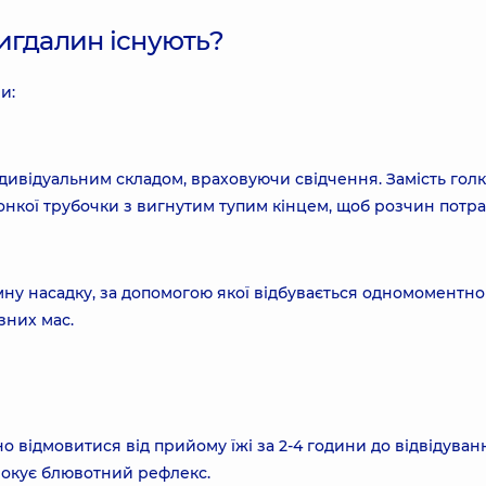
игдалин існують?
и:
дивідуальним складом, враховуючи свідчення. Замість голк
тонкої трубочки з вигнутим тупим кінцем, щоб розчин потр
ну насадку, за допомогою якої відбувається одномоментно
зних мас.
но відмовитися від прийому їжі за 2-4 години до відвідуван
вокує блювотний рефлекс.