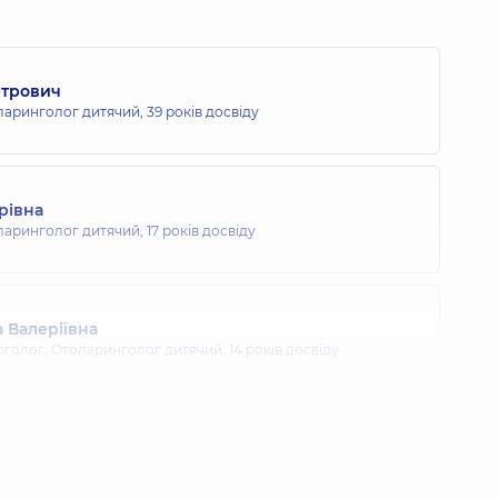
етрович
ларинголог дитячий,
39 років досвіду
рівна
ларинголог дитячий,
17 років досвіду
 Валеріївна
рголог; Отоларинголог дитячий,
14 років досвіду
Геннадіївна
ларинголог дитячий,
19 років досвіду