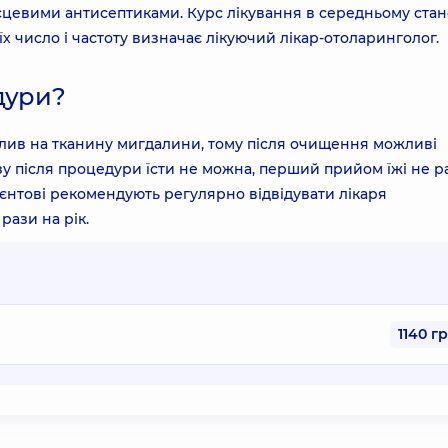
цевими антисептиками. Курс лікування в середньому ста
х число і частоту визначає лікуючий лікар-отоларинголог.
дури?
лив на тканину мигдалини, тому після очищення можливі
азу після процедури їсти не можна, перший прийом їжі не р
ієнтові рекомендують регулярно відвідувати лікаря
рази на рік.
1140 г