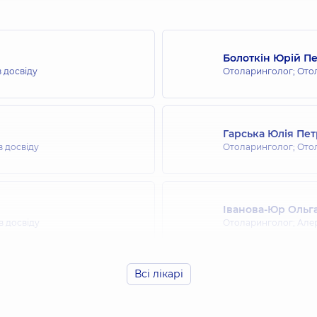
Болоткін Юрій П
в досвіду
Отоларинголог; Ото
Гарська Юлія Пет
в досвіду
Отоларинголог; Ото
Іванова-Юр Ольга
в досвіду
Отоларинголог; Але
Всі лікарі
Колупаєва Марія 
в досвіду
Отоларинголог; Ото