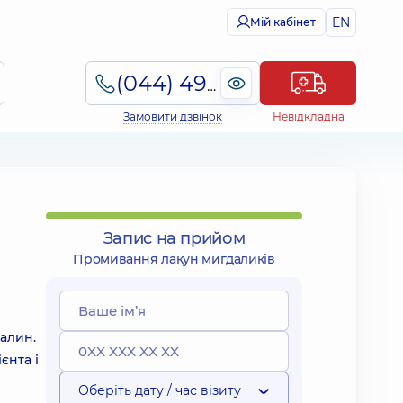
EN
Мій кабінет
(044) 495-2-888
Замовити дзвінок
Невідкладна
Запис на прийом
Промивання лакун мигдаликів
алин.
єнта і
Оберіть дату / час візиту