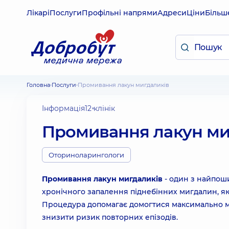
Лікарі
Послуги
Профільні напрями
Адреси
Ціни
Більш
Головна
Послуги
Промивання лакун мигдаликів
Інформація
12 клінік
Промивання лакун ми
Оториноларингологи
Промивання лакун мигдаликів
- один з найпош
хронічного запалення піднебінних мигдалин, як
Процедура допомагає домогтися максимально мо
знизити ризик повторних епізодів.