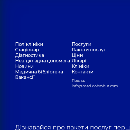
Медичний Центр «Добробут» для всієї 
Поліклініка
вул. Святошинська, 3-Б, м. Київ
Медичний Центр «Добробут» для всієї 
Поліклініки
Послуги
Поліклініка
вул. Драгоманова, 21-А, м. Київ
Стаціонар
Пакети послуг
Діагностика
Ціни
Невідкладна допомога
Лікарі
Новини
Клініки
Медична бібліотека
Контакти
Вакансії
Пошта:
info@med.dobrobut.com
Дізнавайся про пакети послуг пер