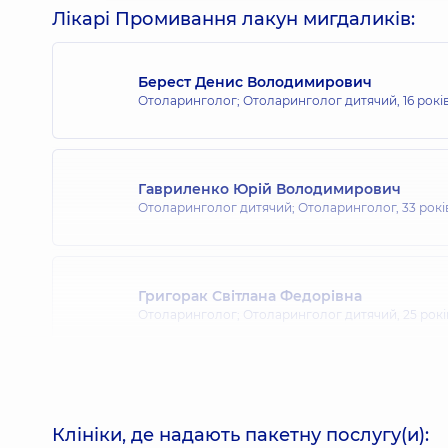
Лікарі Промивання лакун мигдаликів:
Берест Денис Володимирович
Отоларинголог; Отоларинголог дитячий,
16 рокі
Гавриленко Юрій Володимирович
Отоларинголог дитячий; Отоларинголог,
33 рокі
Григорак Світлана Федорівна
Отоларинголог; Отоларинголог дитячий,
25 рокі
Калита Ірина Миколаївна
Отоларинголог дитячий; Отоларинголог,
29 рокі
Клініки, де надають пакетну послугу(и):