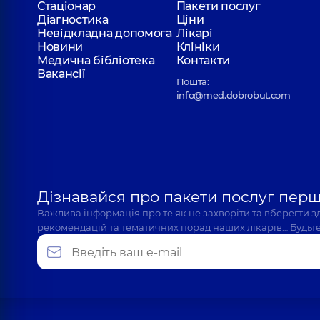
Стаціонар
Пакети послуг
Діагностика
Ціни
Невідкладна допомога
Лікарі
Новини
Клініки
Місько Карина Олександрівна
Медична бібліотека
Контакти
Отоларинголог; Отоларинголог дитячий,
7 років
Вакансії
Пошта:
info@med.dobrobut.com
Коберник Ольга Василівна
Отоларинголог; Отоларинголог дитячий,
18 рокі
Дізнавайся про пакети послуг пер
Ковальчук Олена Сергіївна
Важлива інформація про те як не захворіти та вберегти 
Отоларинголог; Отоларинголог дитячий,
16 рокі
рекомендацій та тематичних порад наших лікарів… Будьте
Цимбал Дмитро Владиславович
Отоларинголог; Отоларинголог дитячий,
4 років