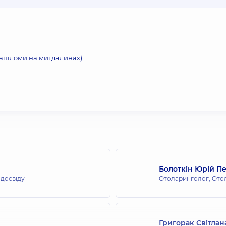
папіломи на мигдалинах)
Болоткін Юрій П
 досвіду
Отоларинголог; Ото
Григорак Світлан