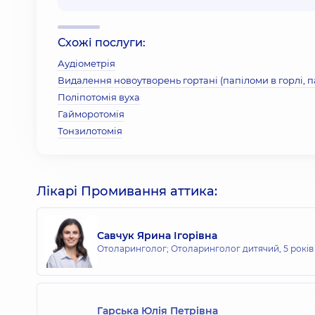
Схожі послуги:
Аудіометрія
Видалення новоутворень гортані (папіломи в горлі, 
Поліпотомія вуха
Гайморотомія
Тонзилотомія
Лікарі Промивання аттика:
Савчук Ярина Ігорівна
Отоларинголог; Отоларинголог дитячий,
5 років
Гарська Юлія Петрівна