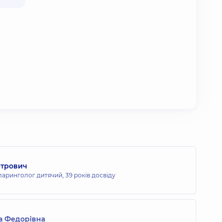
етрович
ларинголог дитячий,
39 років досвіду
а Федорівна