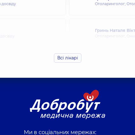
в досвіду
Отоларинголог; Ото
Гринь Наталя Вік
 досвіду
Отоларинголог; Онк
Всі лікарі
Клячківський Д
ячий,
14 років досвіду
Отоларинголог; Ото
Кондрацька Ірин
в досвіду
Отоларинголог; Ото
рівна
Рискаль Тетяна А
Ми в соціальних мережах:
 досвіду
Отоларинголог дитя