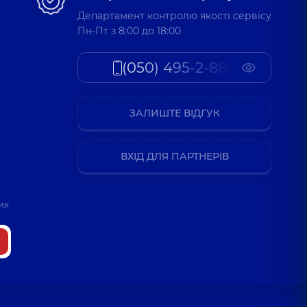
Департамент контролю якості сервісу
Пн-Пт з 8:00 до 18:00
лав Іванович
(050) 495-2-888
ларинголог дитячий,
5 років досвіду
ЗАЛИШТЕ ВІДГУК
я Миколаївна
ларинголог дитячий,
5 років досвіду
ВХІД ДЛЯ ПАРТНЕРІВ
андра Юріївна
их
ларинголог дитячий,
4 років досвіду
колаївна
ларинголог дитячий,
4 років досвіду