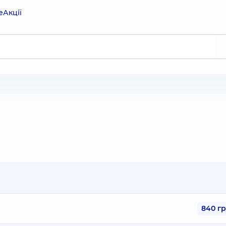
е
Акції
840 г