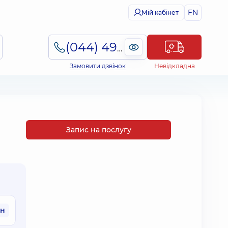
EN
Мій кабінет
(044) 495-2-888
Замовити дзвінок
Невідкладна
Запис на послугу
рн