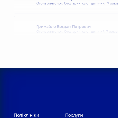
Отоларинголог; Отоларинголог дитячий,
17 рокі
Гримайло Богдан Петрович
Отоларинголог; Отоларинголог дитячий,
7 років
Іванова-Юр Ольга Валеріївна
Отоларинголог; Алерголог; Отоларинголог дит
Колупаєва Марія Геннадіївна
Отоларинголог; Отоларинголог дитячий,
19 рокі
Клячківська (Любельчук) Інна Олександ
Поліклініки
Послуги
Отоларинголог; Отоларинголог дитячий,
7 років