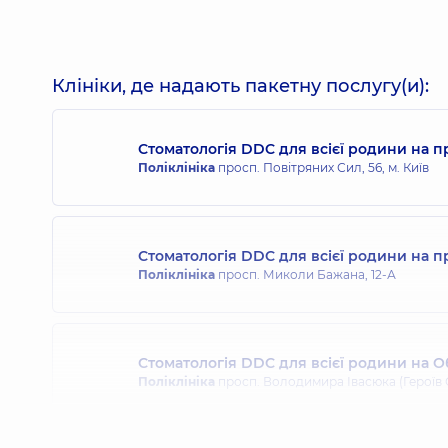
Мнухіна Наталя Валеріївна
Стоматолог-терапевт,
25 років досвіду
Клініки, де надають пакетну послугу(и):
Стоматологія DDC для всієї родини на п
Суворова Тамара Валеріївна
Поліклініка
просп. Повітряних Сил, 56, м. Київ
Стоматолог-терапевт,
17 років досвіду
Стоматологія DDC для всієї родини на 
Охріменко Олександр Іванович
Поліклініка
просп. Миколи Бажана, 12-А
Стоматолог-терапевт,
13 років досвіду
Стоматологія DDC для всієї родини на О
Нікіфоров Сергій Андрійович
Поліклініка
просп. Володимира Івасюка (Героїв С
Стоматолог дитячий,
5 років досвіду