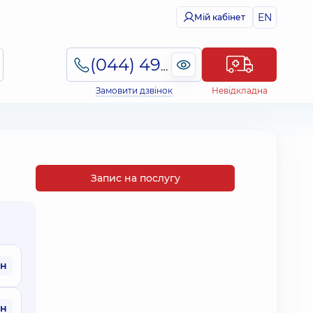
EN
Мій кабінет
(044) 495-2-888
Замовити дзвінок
Невідкладна
Запис на послугу
рн
рн