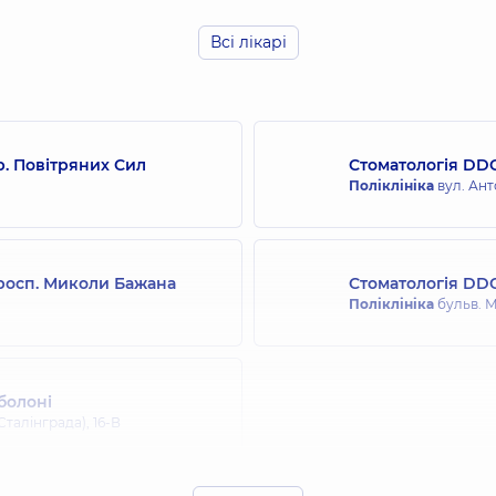
Всі лікарі
Ступачинська Кар
Стоматолог дитячий
р. Повітряних Сил
Стоматологія DDC
Цукур Тетяна Ми
Поліклініка
вул. Ант
Стоматолог-терапев
просп. Миколи Бажана
Стоматологія DDC
Оробець Лілія Се
Поліклініка
бульв. М
Стоматолог-терапев
болоні
Єфіменко Олена 
талінграда), 16-В
Стоматолог-пародон