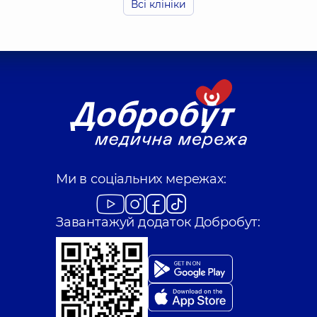
Всі клініки
Добровольська А
Стоматолог дитячий
Гоц Тетяна Воло
Стоматолог-пародон
Кліщ Софія Олек
Ми в соціальних мережах:
Стоматолог дитячий
Завантажуй додаток Добробут:
Островерха Інна 
Стоматолог-терапев