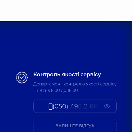
нна Павлівна
,
4 років досвіду
димирівна
толог,
11 років досвіду
сандрівна
Контроль якості сервісу
,
6 років досвіду
Департамент контролю якості сервісу
Пн-Пт з 8:00 до 18:00
Ігорівна
(050) 495-2-888
т,
7 років досвіду
ЗАЛИШТЕ ВІДГУК