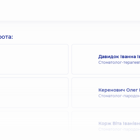
ота:
Давидок Іванна І
Стоматолог-терапев
Керенович Олег
Стоматолог-пародон
Корж Віта Іванів
Стоматолог-пародон