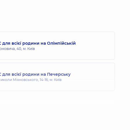
іна Ярославівна
,
7 років досвіду
 для всієї родини на Олімпійській
колаївна
оновича, 40, м. Київ
т,
19 років досвіду
 для всієї родини на Печерську
ргіївна
иколи Міхновського, 14-16, м. Київ
т,
5 років досвіду
Юріївна
толог,
13 років досвіду