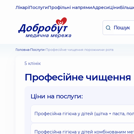
Лікарі
Послуги
Профільні напрями
Адреси
Ціни
Більш
Головна
Послуги
Професійне чищення порожнини рота
5 клінік
Професійне чищення
Ціни на послуги:
Професійна гігієна у дітей (щітка + паста, по
Професійна гігієна у дітей комбінованим мет