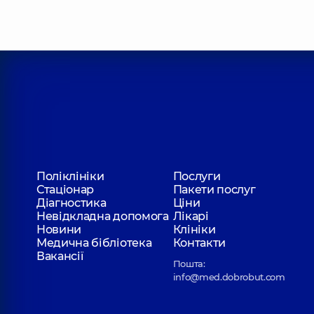
Бугай Юрій Володимирович
Стоматолог-терапевт,
8 років досвіду
Гавура Анна Василівна
Стоматолог-пародонтолог,
4 років досвіду
Маркович Марина Павлівна
Поліклініки
Послуги
Стоматолог-терапевт,
4 років досвіду
Стаціонар
Пакети послуг
Діагностика
Ціни
Невідкладна допомога
Лікарі
Новини
Клініки
Медична бібліотека
Контакти
Новак Тетяна Сергіївна
Вакансії
Стоматолог-пародонтолог,
25 років досвіду
Пошта:
info@med.dobrobut.com