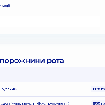
е
Акції
 порожнини рота
лірування)
1070 г
одом (ультразвук, air-flow, полірування)
1950 г