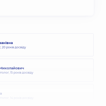
ванівна
т,
20 років досвіду
 Миколайович
толог,
15 років досвіду
на
толог,
14 років досвіду