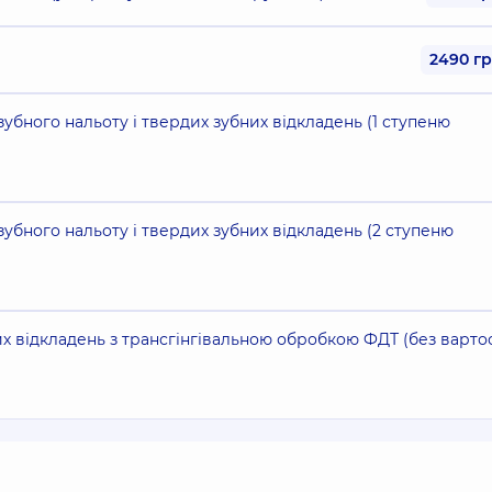
2490 г
 зубного нальоту і твердих зубних відкладень (1 ступеню
 зубного нальоту і твердих зубних відкладень (2 ступеню
их відкладень з трансгінгівальною обробкою ФДТ (без вартос