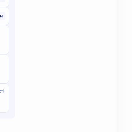
рн
ті