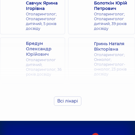
Савчук Ярина
Болоткін Юрій
Ігорівна
Петрович
Отоларинголог;
Отоларинголог;
Отоларинголог
Отоларинголог
дитячий,
5 років
дитячий,
39 років
досвіду
досвіду
Бредун
Гринь Наталя
Олександр
Вікторівна
Юрійович
Отоларинголог;
Онколог;
Отоларинголог
Отоларинголог-
дитячий;
онколог,
23 років
Отоларинголог,
36
досвіду
років досвіду
Клячківський
Кондрацька
Дмитро
Ірина
Миколайович
Олександрівна
Всі лікарі
Отоларинголог;
Отоларинголог;
Отоларинголог
Отоларинголог
дитячий,
7 років
дитячий,
36 років
досвіду
досвіду