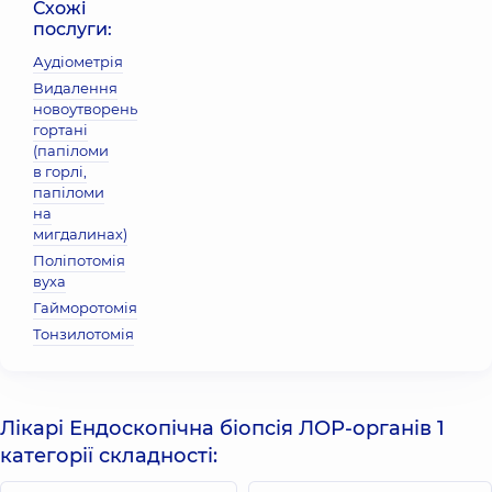
Схожі
послуги:
Аудіометрія
Видалення
новоутворень
гортані
(папіломи
в горлі,
папіломи
на
мигдалинах)
Поліпотомія
вуха
Гайморотомія
Тонзилотомія
Лікарі Ендоскопічна біопсія ЛОР-органів 1
категорії складності: