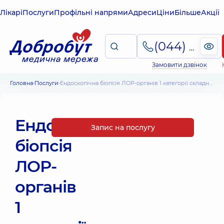
Лікарі
Послуги
Профільні напрями
Адреси
Ціни
Більше
Акції
(044) 495-2-888
Замовити дзвінок
Головна
Послуги
Ендоскопічна біопсія ЛОР-органів 1 категорії складності
Ендоскопічна
Запис на послугу
біопсія
ЛОР-
органів
1