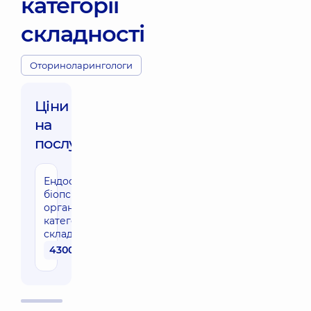
категорії
складності
Оториноларингологи
Ціни
на
послуги:
Ендоскопічна
біопсія ЛОР-
органів 1
категорії
складності
4300 грн