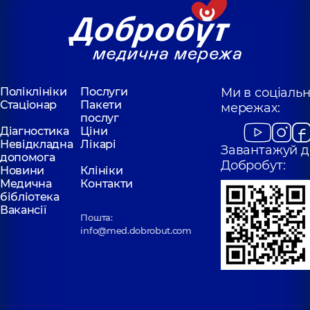
Клячківська
(Любельчук)
Малакшанідзе
Інна
Даріко
Олександрівна
Зурабівна
Отоларинголог;
Отоларинголог,
11
Отоларинголог
років досвіду
дитячий,
7 років
досвіду
Поліклініки
Послуги
Ми в соціаль
Стаціонар
Пакети
мережах:
Шингірей
послуг
Любарець
(Божко) Наталія
Ангеліна
Діагностика
Ціни
Вікторівна
Олександрівна
Невідкладна
Лікарі
Завантажуй д
Отоларинголог;
Отоларинголог;
допомога
Добробут:
Отоларинголог
Отоларинголог
Новини
Клініки
дитячий,
25 років
дитячий,
5 років
Медична
Контакти
досвіду
досвіду
бібліотека
Вакансії
Пошта:
Романків
Коберник Ольга
info@med.dobrobut.com
Святослав
Василівна
Іванович
Отоларинголог;
Отоларинголог;
Отоларинголог
Отоларинголог
дитячий,
18 років
дитячий,
5 років
досвіду
досвіду