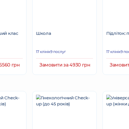
ший клас
Школа
Підліток: 
17 клінік
9 послуг
17 клінік
9 по
6560 грн
Замовити за 4930 грн
Замовит