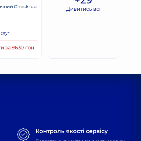
ічний Check-up
Дивитись всі
Т
ослуг
и за 9630 грн
Контроль якості сервісу