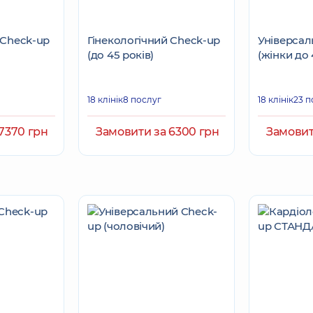
 Check-up
Гінекологічний Check-up
Універсал
(до 45 років)
(жінки до 
18 клінік
8 послуг
18 клінік
23 п
7370 грн
Замовити за 6300 грн
Замовит