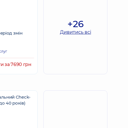
+26
Дивитись всі
період змін
слуг
и за 7690 грн