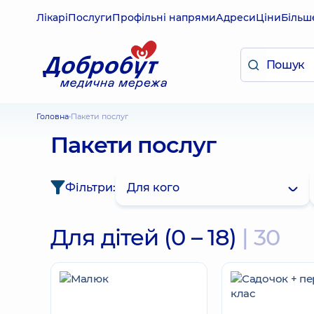
Лікарі
Послуги
Профільні напрями
Адреси
Ціни
Більш
Головна
Пакети послуг
Пакети послуг
Фільтри:
Для кого
Для дітей (0 – 18)
| 30