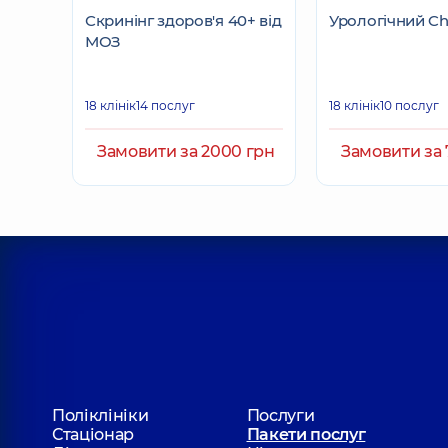
Скринінг здоров'я 40+ від
Урологічний C
МОЗ
18 клінік
14 послуг
18 клінік
10 послуг
Замовити за 2000 грн
Замовити за 
Поліклініки
Послуги
Стаціонар
Пакети послуг