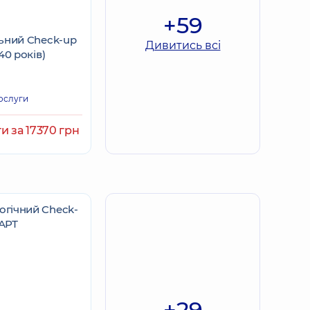
+59
ьний Check-up
Дивитись всі
40 років)
ослуги
и за 17370 грн
+29