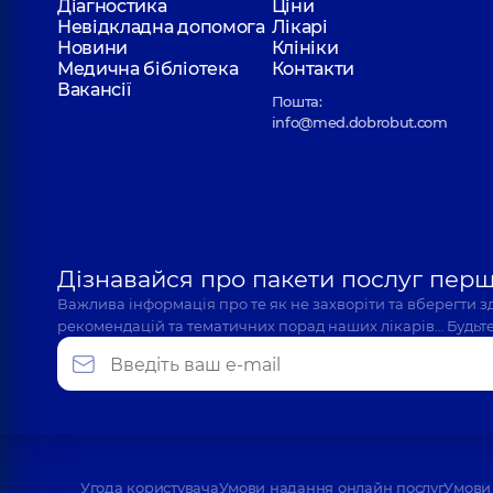
Діагностика
Ціни
Невідкладна допомога
Лікарі
Новини
Клініки
Медична бібліотека
Контакти
Вакансії
Пошта:
info@med.dobrobut.com
Дізнавайся про пакети послуг пер
Важлива інформація про те як не захворіти та вберегти 
рекомендацій та тематичних порад наших лікарів… Будьте
Угода користувача
Умови надання онлайн послуг
Умови 