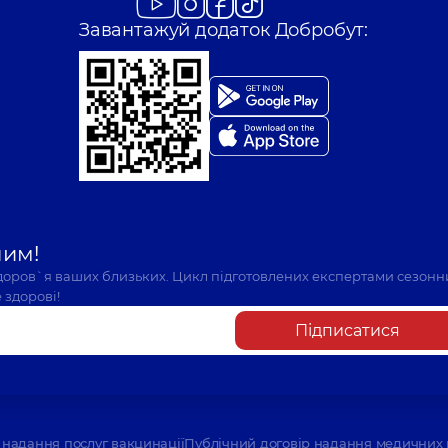
Завантажуй додаток Добробут:
шим!
здоров`я ваших близьких. Цикл підготовлених експертами сезонн
 здорові!
Підписатися
надання послуг вакцинації
Публічний договір надання медичних 