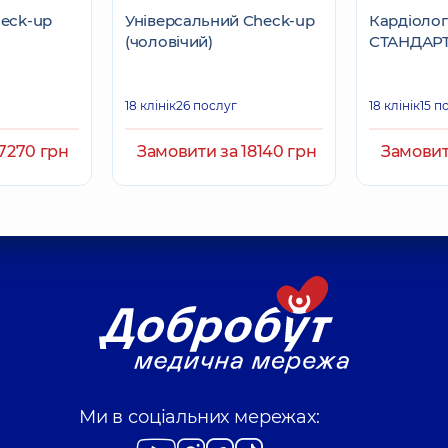
heck-up
Універсальний Check-up
Кардіолог
(чоловічий)
СТАНДАР
18 клінік
26 послуг
18 клінік
15 п
7270 грн
Замовити за 18140 грн
Замовит
Ми в соціальних мережах: