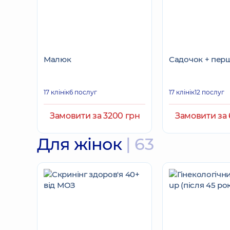
Малюк
Садочок + пер
17 клінік
6 послуг
17 клінік
12 послуг
Замовити за 3200 грн
Замовити за 
Для жінок
| 63