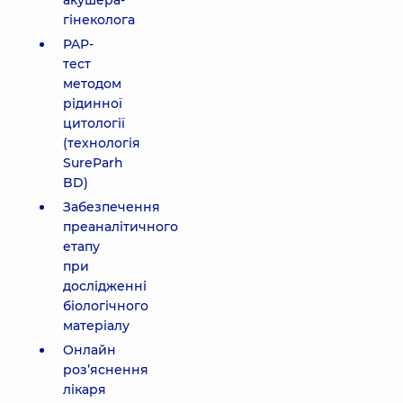
акушера-
гінеколога
PAP-
тест
методом
рідинної
цитології
(технологія
SureParh
BD)
Забезпечення
преаналітичного
етапу
при
дослідженні
біологічного
матеріалу
Онлайн
роз’яснення
лікаря