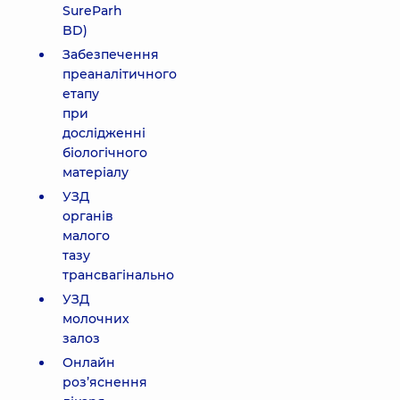
SureParh
BD)
Забезпечення
преаналітичного
етапу
при
дослідженні
біологічного
матеріалу
УЗД
органів
малого
тазу
трансвагінально
УЗД
молочних
залоз
Онлайн
роз’яснення