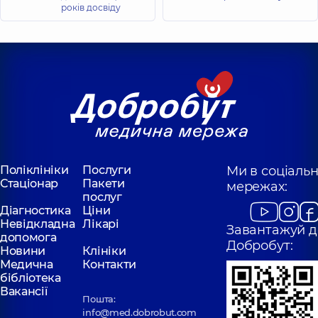
років досвіду
Поліклініки
Послуги
Ми в соціаль
Стаціонар
Пакети
мережах:
послуг
Діагностика
Ціни
Невідкладна
Лікарі
Завантажуй д
допомога
Добробут:
Новини
Клініки
Медична
Контакти
бібліотека
Вакансії
Пошта:
info@med.dobrobut.com