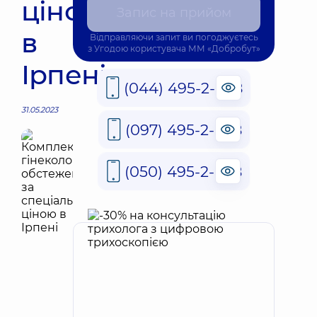
ціною
Запис на прийом
в
Відправляючи запит ви погоджуєтесь
з
Угодою користувача
ММ «Добробут»
Ірпені
(044) 495-2-888
31.05.2023
(097) 495-2-888
(050) 495-2-888