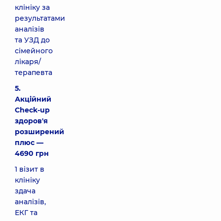
клініку за
результатами
аналізів
та УЗД до
сімейного
лікаря/
терапевта
5.
Акційний
Check-up
здоров'я
розширений
плюс —
4690 грн
1 візит в
клініку
здача
аналізів,
ЕКГ та