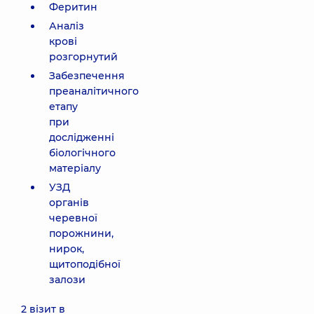
Феритин
Аналіз
крові
розгорнутий
Забезпечення
преаналітичного
етапу
при
дослідженні
біологічного
матеріалу
УЗД
органів
черевної
порожнини,
нирок,
щитоподібної
залози
2 візит в