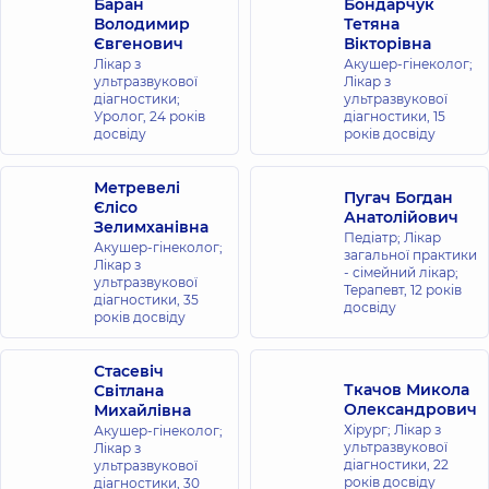
Баран
Бондарчук
Володимир
Тетяна
Євгенович
Вікторівна
Лікар з
Акушер-гінеколог;
ультразвукової
Лікар з
діагностики;
ультразвукової
Уролог,
24 років
діагностики,
15
досвіду
років досвіду
Метревелі
Пугач Богдан
Єлісо
Анатолійович
Зелимханівна
Педіатр; Лікар
Акушер-гінеколог;
загальної практики
Лікар з
- сімейний лікар;
ультразвукової
Терапевт,
12 років
діагностики,
35
досвіду
років досвіду
Стасевіч
Ткачов Микола
Світлана
Олександрович
Михайлівна
Хірург; Лікар з
Акушер-гінеколог;
ультразвукової
Лікар з
діагностики,
22
ультразвукової
років досвіду
діагностики,
30