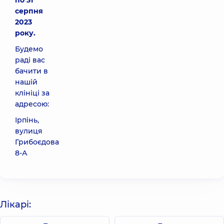
по 31
серпня
2023
року.
Будемо
раді вас
бачити в
нашій
клініці за
адресою:
Ірпінь,
вулиця
Грибоєдова
8-А
Лікарі: