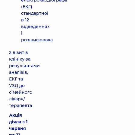
електрокардіографії
(ЕКГ)
стандартної
в 12
відведеннях
і
розшифровка
2 візит в
клініку за
результатами
аналізів,
ЕКГ та
УЗД до
сімейного
лікаря/
терапевта
Акція
діяла з 1
червня