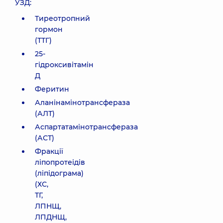
УЗД:
Тиреотропний
гормон
(ТТГ)
25-
гідроксивітамін
Д
Феритин
Аланінамінотрансфераза
(АЛТ)
Аспартатамінотрансфераза
(АСТ)
Фракції
ліпопротеідів
(ліпідограма)
(ХС,
ТГ,
ЛПНЩ,
ЛПДНЩ,