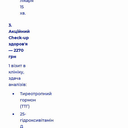
лікаря
15
хв.
3.
Акційний
Check-up
здоров'я
— 2270
грн
1 візит в
клініку,
здача
аналізів:
Тиреотропний
гормон
(ТТГ)
25-
гідроксивітамін
Д