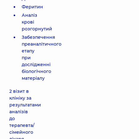
Феритин
Аналіз
крові
розгорнутий
Забезпечення
преаналітичного
етапу
при
дослідженні
біологічного
матеріалу
2 візит в
клініку за
результатами
аналізів
до
терапевта/
сімейного