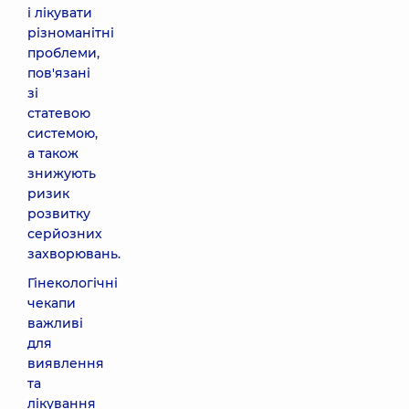
і лікувати
різноманітні
проблеми,
пов'язані
зі
статевою
системою,
а також
знижують
ризик
розвитку
серйозних
захворювань.
Гінекологічні
чекапи
важливі
для
виявлення
та
лікування