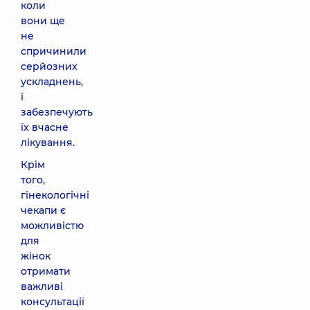
коли
вони ще
не
спричинили
серйозних
ускладнень,
і
забезпечують
їх вчасне
лікування.
Крім
того,
гінекологічні
чекапи є
можливістю
для
жінок
отримати
важливі
консультації