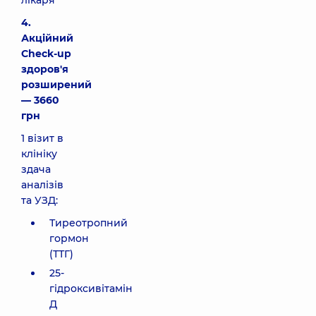
лікаря
4.
Акційний
Check-up
здоров'я
розширений
— 3660
грн
1 візит в
клініку
здача
аналізів
та УЗД:
Тиреотропний
гормон
(ТТГ)
25-
гідроксивітамін
Д