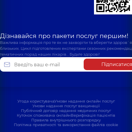
Дізнавайся про пакети послуг першим!
Важлива інформація про те як не захворіти та вберегти здоров`
близьких. Цикл підготовлених експертами сезонних рекомендаці
тематичних порад наших лікарів… Будьте здорові!
Підписатис
Угода користувача
Умови надання онлайн послуг
Умови надання послуг вакцинації
Публічний договір надання медичних послуг
Куточок споживача онлайн
Верифікація пацієнтів
Правила внутрішнього розпорядку
Політика приватності та використання файлів cookie