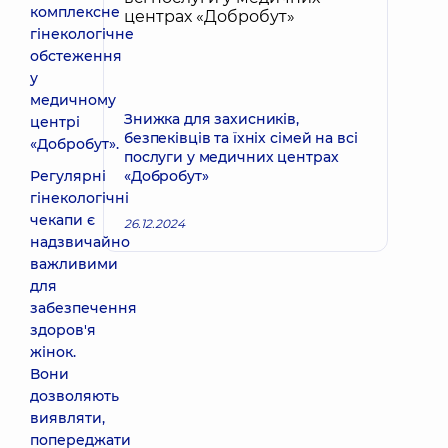
комплексне
гінекологічне
обстеження
у
медичному
Знижка для захисників,
центрі
безпеківців та їхніх сімей на всі
«Добробут».
послуги у медичних центрах
Регулярні
«Добробут»
гінекологічні
чекапи є
26.12.2024
надзвичайно
важливими
для
забезпечення
здоров'я
жінок.
Вони
дозволяють
виявляти,
попереджати