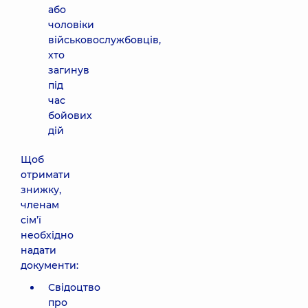
або
чоловіки
військовослужбовців,
хто
загинув
під
час
бойових
дій
Щоб
отримати
знижку,
членам
сім’ї
необхідно
надати
документи:
Свідоцтво
про