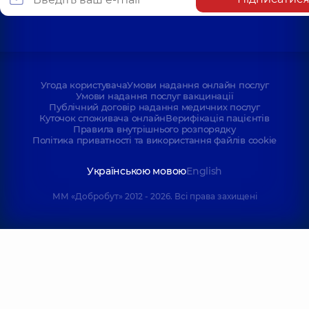
Угода користувача
Умови надання онлайн послуг
Умови надання послуг вакцинації
Публічний договір надання медичних послуг
Куточок споживача онлайн
Верифікація пацієнтів
Правила внутрішнього розпорядку
Політика приватності та використання файлів cookie
Українською мовою
English
ММ «Добробут» 2012 - 2026. Всі права захищені