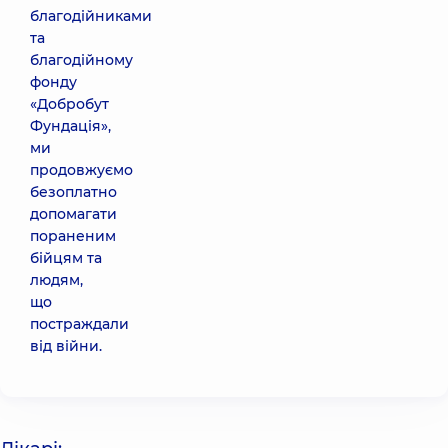
благодійниками
та
благодійному
фонду
«Добробут
Фундація»,
ми
продовжуємо
безоплатно
допомагати
пораненим
бійцям та
людям,
що
постраждали
від війни.