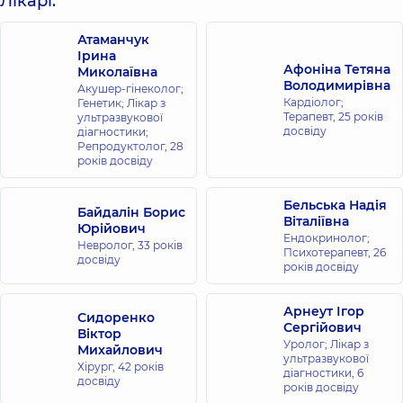
Лікарі:
Атаманчук
Ірина
Афоніна Тетяна
Миколаївна
Володимирівна
Акушер-гінеколог;
Кардіолог;
Генетик; Лікар з
Терапевт,
25 років
ультразвукової
досвіду
діагностики;
Репродуктолог,
28
років досвіду
Бельська Надія
Байдалін Борис
Віталіївна
Юрійович
Ендокринолог;
Невролог,
33 років
Психотерапевт,
26
досвіду
років досвіду
Арнеут Ігор
Сидоренко
Сергійович
Віктор
Уролог; Лікар з
Михайлович
ультразвукової
Хірург,
42 років
діагностики,
6
досвіду
років досвіду