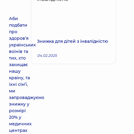
Аби
подбати
про
здоров’я
Знижка для дітей з інвалідністю
українських
воїнів та
04.02.2025
тих, хто
захищає
нашу
країну, та
їхні сім’ї,
ми
запроваджуємо
знижку у
розмірі
20% у
медичних
центрах