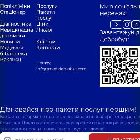
Поліклініки
Послуги
Ми в соціаль
Стаціонар
Пакети
мережах:
послуг
Діагностика
Ціни
Невідкладна
Лікарі
Завантажуй д
допомога
Добробут:
Новини
Клініки
Медична
Контакти
бібліотека
Вакансії
Пошта:
info@med.dobrobut.com
Дізнавайся про пакети послуг першим!
Важлива інформація про те як не захворіти та вберегти здоров`
близьких. Цикл підготовлених експертами сезонних рекомендаці
тематичних порад наших лікарів… Будьте здорові!
Підписатис