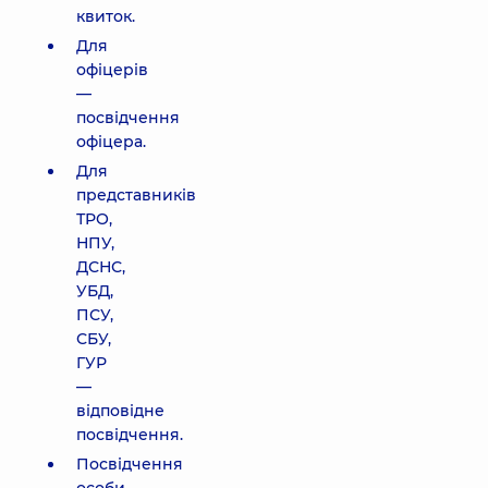
квиток.
Для
офіцерів
—
посвідчення
офіцера.
Для
представників
ТРО,
НПУ,
ДСНС,
УБД,
ПСУ,
СБУ,
ГУР
—
відповідне
посвідчення.
Посвідчення