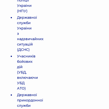
поліції
України
(НПУ)
Державної
служби
України
з
надзвичайних
ситуацій
(ДСНС)
Учасників
бойових
дій
(УБД,
включаючи
УБД
АТО)
Державної
прикордонної
служби