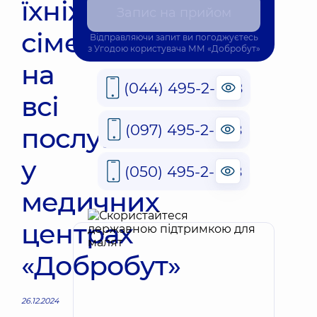
їхніх
Запис на прийом
сімей
Відправляючи запит ви погоджуєтесь
з
Угодою користувача
ММ «Добробут»
на
(044) 495-2-888
всі
(097) 495-2-888
послуги
у
(050) 495-2-888
медичних
центрах
«Добробут»
26.12.2024