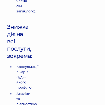
члена
сім’ї
загиблого).
Знижка
діє на
всі
послуги,
зокрема:
Консультації
лікарів
будь-
якого
профілю
Аналізи
та
діагностику