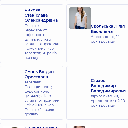
Рикова
Станіслава
Олександрівна
Педіатр;
Скольська Лілія
Інфекціоніст;
Василівна
Інфекціоніст
Анестезіолог,
14
дитячий; Лікар
років досвіду
загальної практики
- сімейний лікар;
Терапевт,
30 років
досвіду
Смаль Богдан
Орестович
Стахов
Терапевт;
Володимир
Ендокринолог;
Володимирович
Ендокринолог
дитячий; Лікар
Хірург дитячий;
загальної практики
Уролог дитячий,
18
- сімейний лікар;
років досвіду
Педіатр,
14 років
досвіду