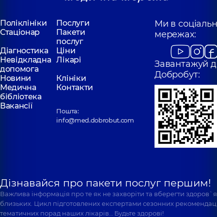
Поліклініки
Послуги
Ми в соціаль
Стаціонар
Пакети
мережах:
послуг
Діагностика
Ціни
Невідкладна
Лікарі
Завантажуй д
допомога
Добробут:
Новини
Клініки
Медична
Контакти
бібліотека
Вакансії
Пошта:
info@med.dobrobut.com
Дізнавайся про пакети послуг першим!
Важлива інформація про те як не захворіти та вберегти здоров`
близьких. Цикл підготовлених експертами сезонних рекомендаці
тематичних порад наших лікарів… Будьте здорові!