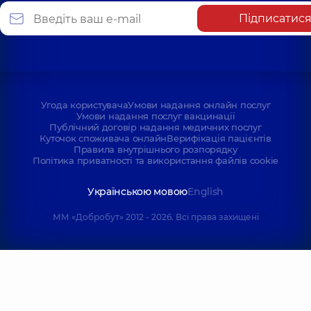
Підписатис
Угода користувача
Умови надання онлайн послуг
Умови надання послуг вакцинації
Публічний договір надання медичних послуг
Куточок споживача онлайн
Верифікація пацієнтів
Правила внутрішнього розпорядку
Політика приватності та використання файлів cookie
Українською мовою
English
ММ «Добробут» 2012 - 2026. Всі права захищені