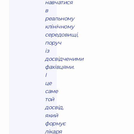
навчатися
в
реальному
клінічному
середовищі,
поруч
із
досвідченими
фахівцями.
І
це
саме
той
досвід,
який
формує
лікаря