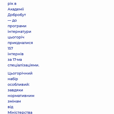
рік в
Академії
Добробут
— до
програми
інтернатури
цьогоріч
приєдналися
157
інтернів
за 17-ма
спеціалізаціями.
Цьогорічний
набір
особливий:
завдяки
нормативним
змінам
від
Міністерства