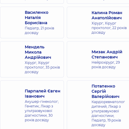
Василенко
Калина Роман
Наталія
Анатолійович
Борисівна
Хірург; Хірург
проктолог,
22 років
Педіатр,
21 років
досвіду
досвіду
Мендель
Мизак Андрій
Микола
Степанович
Андрійович
Нейрохірург,
29
Хірург; Хірург
років досвіду
проктолог,
35 років
досвіду
Потапенко
Парпалей Євген
Сергій
Іванович
Валерійович
Акушер-гінеколог;
Кардіоревматолог
Генетик; Лікар з
дитячий; Лікар з
ультразвукової
ультразвукової
діагностики,
30
діагностики;
років досвіду
Педіатр,
19 років
досвіду