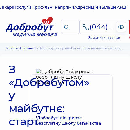
Лікарі
Послуги
Профільні напрями
Адреси
Ціни
Більше
Акції
(044) 495-2-888
Замовити дзвінок
Головна
Новини
З «Добробутом» у майбутнє: старт навчального року для 157 інтернів
З
«Добробутом»
у
майбутнє:
старт
"Добробут" відкриває
безоплатну Школу батьківства