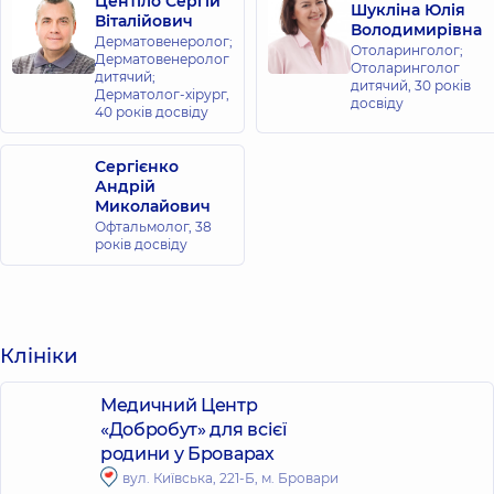
Центіло Сергій
Шукліна Юлія
Віталійович
Володимирівна
Дерматовенеролог;
Отоларинголог;
Дерматовенеролог
Отоларинголог
дитячий;
дитячий,
30 років
Дерматолог-хірург,
досвіду
40 років досвіду
Сергієнко
Андрій
Миколайович
Офтальмолог,
38
років досвіду
Клініки
Медичний Центр
«Добробут» для всієї
родини у Броварах
вул. Київська, 221-Б, м. Бровари