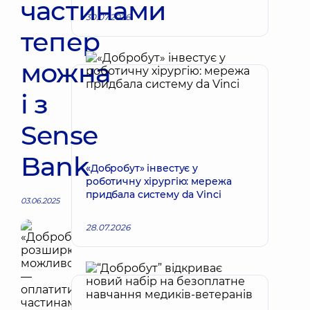
частинами
30.07.2026
тепер
можна
і з
Sense
Bank
«Добробут» інвестує у
роботичну хірургію: мережа
придбала систему da Vinci
03.06.2025
28.07.2026