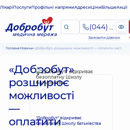
Лікарі
Послуги
Профільні напрями
Адреси
Ціни
Більше
Акції
(044) 495-2-888
Замовити дзвінок
Головна
Новини
«Добробут» розширює можливості — оплатити частинами тепер можна і з Sense Bank
«Добробут»
розширює
можливості
—
оплатити
"Добробут" відкриває
безоплатну Школу батьківства