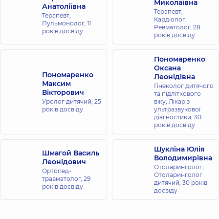
Миколаївна
Анатоліївна
Терапевт;
Терапевт;
Кардіолог;
Пульмонолог,
11
Ревматолог,
28
років досвіду
років досвіду
Пономаренко
Оксана
Пономаренко
Леонідівна
Максим
Гінеколог дитячого
Вікторович
та підліткового
Уролог дитячий,
25
віку; Лікар з
років досвіду
ультразвукової
діагностики,
30
років досвіду
Шукліна Юлія
Шмагой Василь
Володимирівна
Леонідович
Отоларинголог;
Ортопед-
Отоларинголог
травматолог,
29
дитячий,
30 років
років досвіду
досвіду