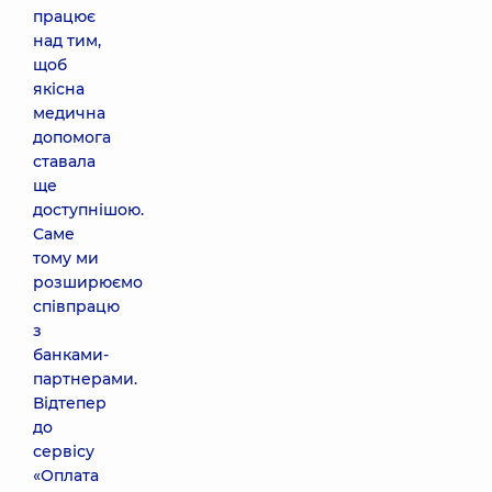
працює
над тим,
щоб
якісна
медична
допомога
ставала
ще
доступнішою.
Саме
тому ми
розширюємо
співпрацю
з
банками-
партнерами.
Відтепер
до
сервісу
«Оплата