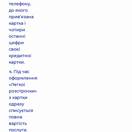
телефону,
до якого
прив’язана
картка і
чотири
останні
цифри
своєї
кредитної
картки.
4. Під час
оформлення
«Легкої
розстрочки»
з картки
одразу
списується
повна
вартість
послуги.