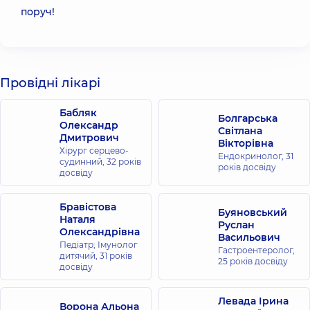
поруч!
Провідні лікарі
Бабляк
Болгарська
Олександр
Світлана
Дмитрович
Вікторівна
Хірург серцево-
Ендокринолог,
31
судинний,
32 років
років досвіду
досвіду
Бравістова
Буяновський
Наталя
Руслан
Олександрівна
Васильович
Педіатр; Імунолог
Гастроентеролог,
дитячий,
31 років
25 років досвіду
досвіду
Левада Ірина
Ворона Альона