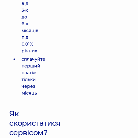
від
3-х
до
6-х
місяців
під
0,01%
річних
сплачуйте
перший
платіж
тільки
через
місяць
Як
скористатися
сервісом?