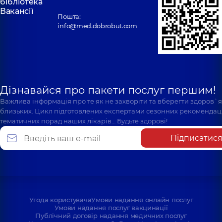
бібліотека
Вакансії
Пошта:
info@med.dobrobut.com
Дізнавайся про пакети послуг першим!
Важлива інформація про те як не захворіти та вберегти здоров`
близьких. Цикл підготовлених експертами сезонних рекомендаці
тематичних порад наших лікарів… Будьте здорові!
Підписатис
Угода користувача
Умови надання онлайн послуг
Умови надання послуг вакцинації
Публічний договір надання медичних послуг