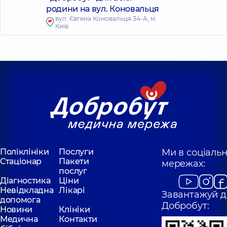
родини на вул. Коновальця
вул. Євгена Коновальця 34-А, м.
Київ
Поліклініки
Послуги
Ми в соціаль
Стаціонар
Пакети
мережах:
послуг
Діагностика
Ціни
Невідкладна
Лікарі
Завантажуй д
допомога
Добробут:
Новини
Клініки
Медична
Контакти