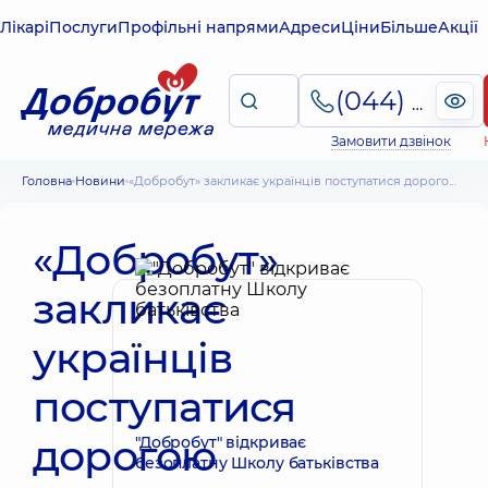
Лікарі
Послуги
Профільні напрями
Адреси
Ціни
Більше
Акції
(044) 495-2-888
Замовити дзвінок
Головна
Новини
«Добробут» закликає українців поступатися дорогою машинам швидкої допомоги
«Добробут»
закликає
українців
поступатися
дорогою
"Добробут" відкриває
безоплатну Школу батьківства