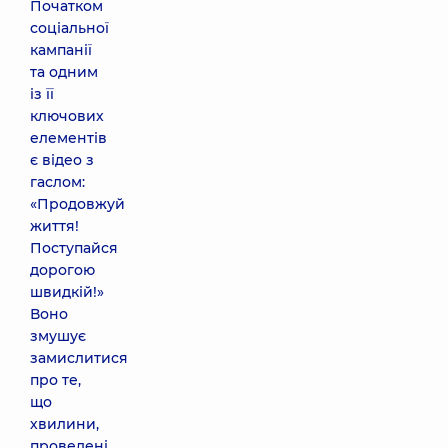
Початком
соціальної
кампанії
та одним
із її
ключових
елементів
є відео з
гаслом:
«Продовжуй
життя!
Поступайся
дорогою
швидкій!»
Воно
змушує
замислитися
про те,
що
хвилини,
проведені