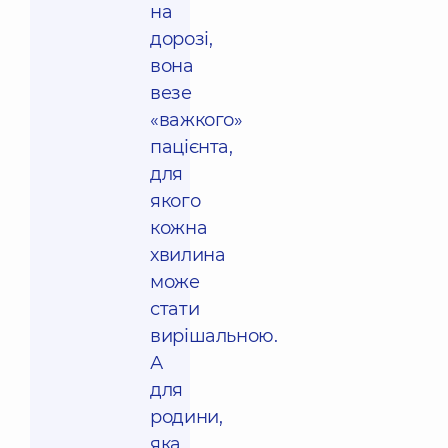
на
дорозі,
вона
везе
«важкого»
пацієнта,
для
якого
кожна
хвилина
може
стати
вирішальною.
А
для
родини,
яка