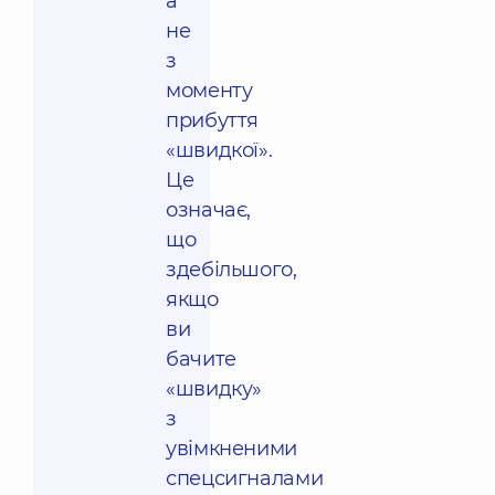
а
не
з
моменту
прибуття
«швидкої».
Це
означає,
що
здебільшого,
якщо
ви
бачите
«швидку»
з
увімкненими
спецсигналами