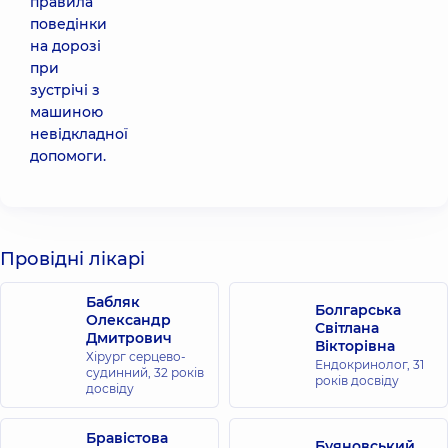
правила
поведінки
на дорозі
при
зустрічі з
машиною
невідкладної
допомоги.
Провідні лікарі
Бабляк
Болгарська
Олександр
Світлана
Дмитрович
Вікторівна
Хірург серцево-
Ендокринолог,
31
судинний,
32 років
років досвіду
досвіду
Бравістова
Буяновський