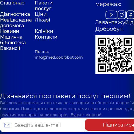
Стаціонар
Пакети
мережах:
послуг
Діагностика
Ціни
Невідкладна
Лікарі
Завантажуй д
допомога
Добробут:
Новини
Клініки
Медична
Контакти
бібліотека
Вакансії
Пошта:
info@med.dobrobut.com
Дізнавайся про пакети послуг першим!
Важлива інформація про те як не захворіти та вберегти здоров`
близьких. Цикл підготовлених експертами сезонних рекомендаці
тематичних порад наших лікарів… Будьте здорові!
Підписатис