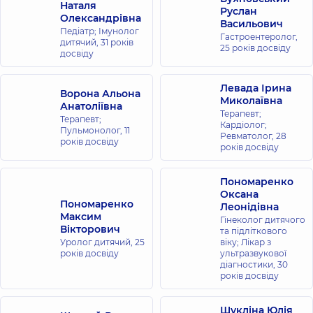
Наталя
Руслан
Олександрівна
Васильович
Педіатр; Імунолог
Гастроентеролог,
дитячий,
31 років
25 років досвіду
досвіду
Левада Ірина
Ворона Альона
Миколаївна
Анатоліївна
Терапевт;
Терапевт;
Кардіолог;
Пульмонолог,
11
Ревматолог,
28
років досвіду
років досвіду
Пономаренко
Оксана
Пономаренко
Леонідівна
Максим
Гінеколог дитячого
Вікторович
та підліткового
Уролог дитячий,
25
віку; Лікар з
років досвіду
ультразвукової
діагностики,
30
років досвіду
Шукліна Юлія