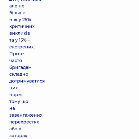
але не
більше
ніж у 25%
критичних
викликів
та у 15% –
екстрених.
Проте
часто
бригадам
складно
дотримуватися
цих
норм,
тому що
на
завантажених
перехрестях
або в
заторах