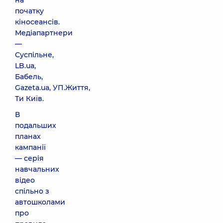
на
початку
кіносеансів.
Медіапартнери
—
Суспільне,
LB.ua
,
Бабель
,
Gazeta.ua
,
УП.Життя
,
Ти Київ
.
В
подальших
планах
кампанії
— серія
навчальних
відео
спільно з
автошколами
про