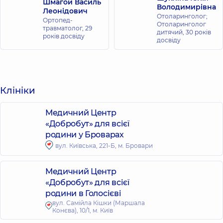
Шмагой Василь
Володимирівна
Леонідович
Отоларинголог;
Ортопед-
Отоларинголог
травматолог,
29
дитячий,
30 років
років досвіду
досвіду
Клініки
Медичний Центр
«Добробут» для всієї
родини у Броварах
вул. Київська, 221-Б, м. Бровари
Медичний Центр
«Добробут» для всієї
родини в Голосієві
вул. Самійла Кішки (Маршала
Конєва), 10/1, м. Київ