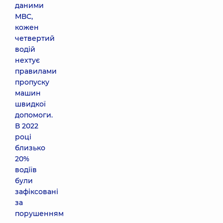
даними
МВС,
кожен
четвертий
водій
нехтує
правилами
пропуску
машин
швидкої
допомоги.
В 2022
році
близько
20%
водіїв
були
зафіксовані
за
порушенням