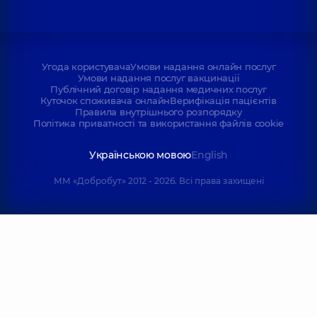
Угода користувача
Умови надання онлайн послуг
Умови надання послуг вакцинації
Публічний договір надання медичних послуг
Куточок споживача онлайн
Верифікація пацієнтів
Правила внутрішнього розпорядку
Політика приватності та використання файлів cookie
Українською мовою
English
ММ «Добробут» 2012 - 2026. Всі права захищені