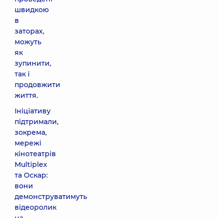
швидкою
в
заторах,
можуть
як
зупинити,
так і
продовжити
життя.
Ініціативу
підтримали,
зокрема,
мережі
кінотеатрів
Multiplex
та Оскар:
вони
демонструватимуть
відеоролик