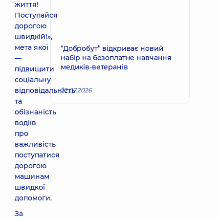
життя!
Поступайся
дорогою
швидкій!»,
мета якої
“Добробут” відкриває новий
набір на безоплатне навчання
—
медиків-ветеранів
підвищити
соціальну
відповідальність
22.07.2026
та
обізнаність
водіїв
про
важливість
поступатися
дорогою
машинам
швидкої
допомоги.
За