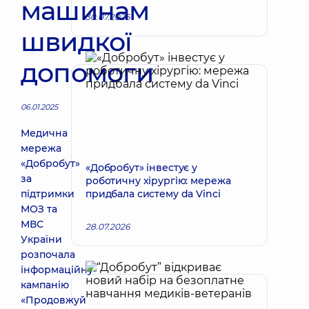
машинам
30.07.2026
швидкої
допомоги
06.01.2025
Медична
мережа
«Добробут»
«Добробут» інвестує у
за
роботичну хірургію: мережа
підтримки
придбала систему da Vinci
МОЗ та
МВС
28.07.2026
України
розпочала
інформаційну
кампанію
«Продовжуй