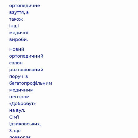
ортопедичне
взуття, а
також
інші
медичні
вироби.
Новий
ортопедичний
салон
розташований
поруч із
багатопрофільним
медичним
центром
«Добробут»
на вул.
Сім’ї
Ідзиковських,
3, що
дозволяє