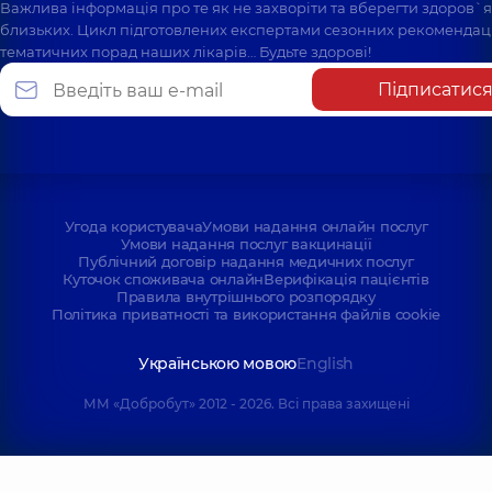
Важлива інформація про те як не захворіти та вберегти здоров`
близьких. Цикл підготовлених експертами сезонних рекомендаці
тематичних порад наших лікарів… Будьте здорові!
Підписатис
Угода користувача
Умови надання онлайн послуг
Умови надання послуг вакцинації
Публічний договір надання медичних послуг
Куточок споживача онлайн
Верифікація пацієнтів
Правила внутрішнього розпорядку
Політика приватності та використання файлів cookie
Українською мовою
English
ММ «Добробут» 2012 - 2026. Всі права захищені