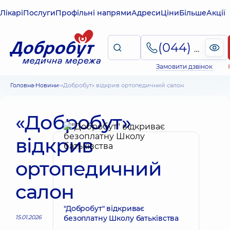
Лікарі
Послуги
Профільні напрями
Адреси
Ціни
Більше
Акції
(044) 495-2-888
Замовити дзвінок
Головна
Новини
«Добробут» відкрив ортопедичний салон
«Добробут»
відкрив
ортопедичний
салон
"Добробут" відкриває
15.01.2026
безоплатну Школу батьківства