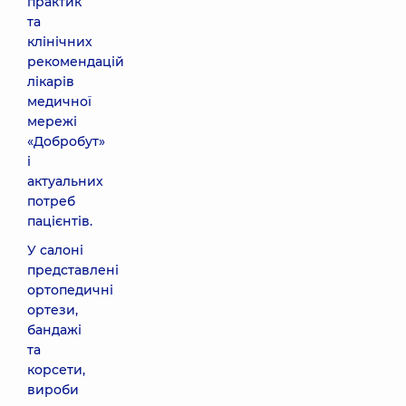
практик
та
клінічних
рекомендацій
лікарів
медичної
мережі
«Добробут»
і
актуальних
потреб
пацієнтів.
У салоні
представлені
ортопедичні
ортези,
бандажі
та
корсети,
вироби