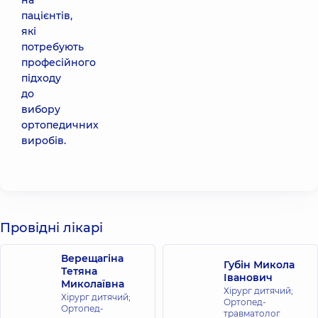
на
пацієнтів,
які
потребують
професійного
підходу
до
вибору
ортопедичних
виробів.
Провідні лікарі
Верещагіна
Губін Микола
Тетяна
Іванович
Миколаївна
Хірург дитячий;
Хірург дитячий;
Ортопед-
Ортопед-
травматолог