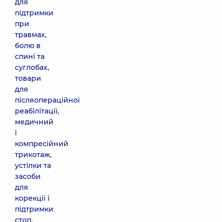
для
підтримки
при
травмах,
болю в
спині та
суглобах,
товари
для
післяопераційної
реабілітації,
медичний
і
компресійний
трикотаж,
устілки та
засоби
для
корекції і
підтримки
стоп,