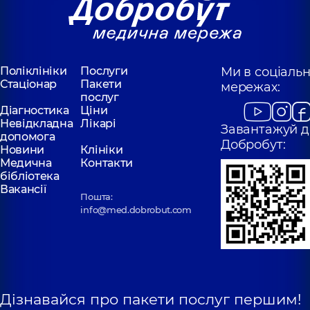
Поліклініки
Послуги
Ми в соціаль
Стаціонар
Пакети
мережах:
послуг
Діагностика
Ціни
Невідкладна
Лікарі
Завантажуй д
допомога
Добробут:
Новини
Клініки
Медична
Контакти
бібліотека
Вакансії
Пошта:
info@med.dobrobut.com
Дізнавайся про пакети послуг першим!