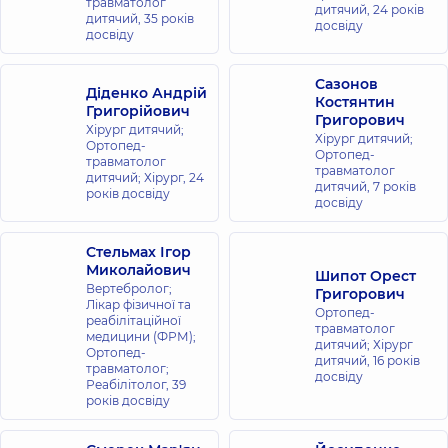
травматолог
дитячий,
24 років
дитячий,
35 років
досвіду
досвіду
Сазонов
Діденко Андрій
Костянтин
Григорійович
Григорович
Хірург дитячий;
Хірург дитячий;
Ортопед-
Ортопед-
травматолог
травматолог
дитячий; Хірург,
24
дитячий,
7 років
років досвіду
досвіду
Стельмах Ігор
Миколайович
Шипот Орест
Вертебролог;
Григорович
Лікар фізичної та
Ортопед-
реабілітаційної
травматолог
медицини (ФРМ);
дитячий; Хірург
Ортопед-
дитячий,
16 років
травматолог;
досвіду
Реабілітолог,
39
років досвіду