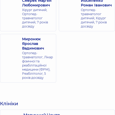
Смерек Мар'ян
Йосипенко
Любомирович
Роман Іванович
Хірург дитячий;
Ортопед-
Ортопед-
травматолог
травматолог
дитячий; Хірург
дитячий,
7 років
дитячий,
7 років
досвіду
досвіду
Миронюк
Ярослав
Вадимович
Ортопед-
травматолог; Лікар
фізичної та
реабілітаційної
медицини (ФРМ);
Реабілітолог,
5
років досвіду
Клініки