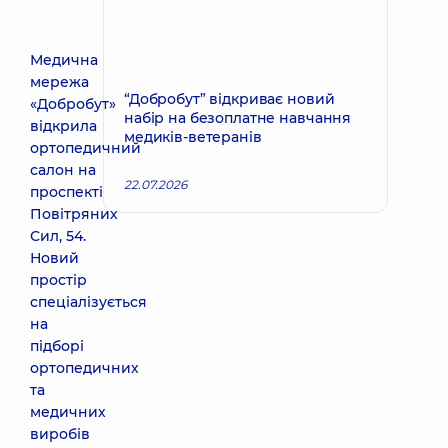
Медична
мережа
“Добробут” відкриває новий
«Добробут»
набір на безоплатне навчання
відкрила
медиків-ветеранів
ортопедичний
салон на
22.07.2026
проспекті
Повітряних
Сил, 54.
Новий
простір
спеціалізується
на
підборі
ортопедичних
та
медичних
виробів