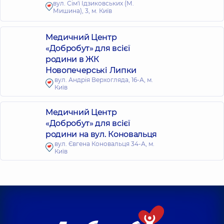
вул. Сім'ї Ідзиковських (М.
Мишина), 3, м. Київ
Медичний Центр
«Добробут» для всієї
родини в ЖК
Новопечерські Липки
вул. Андрія Верхогляда, 16-А, м.
Київ
Медичний Центр
«Добробут» для всієї
родини на вул. Коновальця
вул. Євгена Коновальця 34-А, м.
Київ